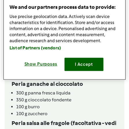
100
g
panna fresca liquida
We and our partners process data to provide:
4
uova
250
g
zucchero
Use precise geolocation data. Actively scan device
80
g
farina 00
characteristics for identification. Store and/or access
80
g
fecola di patate
information on a device. Personalised advertising and
content, advertising and content measurement,
1
bustina
lievito in polvere
audience research and services development.
Per la crema di mascarpone alla nocciola
List of Partners (vendors)
250
g
mascarpone
150
g
panna fresca liquida
Show Purposes
I Accept
60
g
zucchero
60
g
crema alla nocciola
Per la ganache al cioccolato
300
g
panna fresca liquida
350
g
cioccolato fondente
100
g
burro
100
g
zucchero
Per la salsa alle fragole (facoltativa - vedi