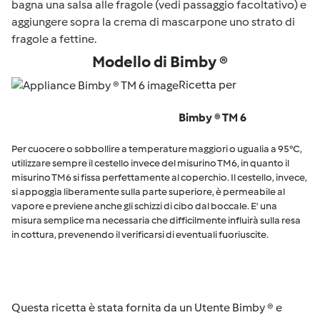
bagna una salsa alle fragole (vedi passaggio facoltativo) e
aggiungere sopra la crema di mascarpone uno strato di
fragole a fettine.
Modello di Bimby ®
Ricetta per
Bimby ® TM 6
Per cuocere o sobbollire a temperature maggiori o ugualia a 95°C,
utilizzare sempre il cestello invece del misurino TM6, in quanto il
misurino TM6 si fissa perfettamente al coperchio. Il cestello, invece,
si appoggia liberamente sulla parte superiore, è permeabile al
vapore e previene anche gli schizzi di cibo dal boccale. E' una
misura semplice ma necessaria che difficilmente influirà sulla resa
in cottura, prevenendo il verificarsi di eventuali fuoriuscite.
Questa ricetta è stata fornita da un Utente Bimby ® e