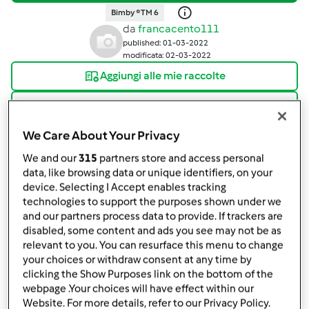
Bimby ® TM 6
da
francacento111
published: 01-03-2022
modificata: 02-03-2022
Aggiungi alle mie raccolte
condividi la ricetta
We Care About Your Privacy
We and our
315
partners store and access personal
data, like browsing data or unique identifiers, on your
device. Selecting I Accept enables tracking
technologies to support the purposes shown under we
Ingredienti
and our partners process data to provide. If trackers are
disabled, some content and ads you see may not be as
Per la torta al cioccolato
relevant to you. You can resurface this menu to change
your choices or withdraw consent at any time by
150
g
mandorle
clicking the Show Purposes link on the bottom of the
150
g
cioccolato fondente
webpage .Your choices will have effect within our
150
g
burro
Website. For more details, refer to our Privacy Policy.