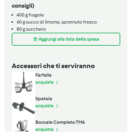
consigli)
400
g
fragole
40
g
succo di limone, spremuto fresco
80
g
zucchero
Aggiungi alla lista della spesa
Accessori che ti serviranno
Farfalla
acquista
Spatola
acquista
Boccale Completo TM6
acquista