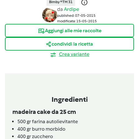
Bimby ® TM 31
da
Ardipe
published: 07-05-2015
modificata: 15-05-2015
Aggiungi alle mie raccolte
condividi la ricetta
Crea variante
Ingredienti
madeira cake da 25 cm
500 gr
farina autolievitante
400 gr
burro morbido
400 gr
zucchero