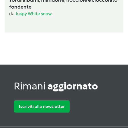
Torta albumi, mandorle, nocciole e cioccolato
fondente
da
Juspy White snow
Rimani
aggiornato
Iscriviti alla newsletter