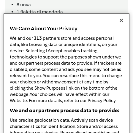
8
uova
1
fialetta di mandorla
madeira cake da 20 cm
We Care About Your Privacy
250 gr
farina autolievitante
200 gr
burro morbido
We and our
313
partners store and access personal
data, like browsing data or unique identifiers, on your
200 gr
zucchero
device. Selecting I Accept enables tracking
4
uova
technologies to support the purposes shown under we
1/2
fialetta di mandorla
and our partners process data to provide. If trackers are
madeira cake da 15 cm
disabled, some content and ads you see may not be as
relevant to you. You can resurface this menu to change
125 gr
farina autolievitante
your choices or withdraw consent at any time by
100 gr
burro
clicking the Show Purposes link on the bottom of the
100 gr
zucchero
webpage .Your choices will have effect within our
2
uova
Website. For more details, refer to our Privacy Policy.
alcune gocce di aroma di mandorla
We and our partners process data to provide:
per farcire
Use precise geolocation data. Actively scan device
750 ml
panna fresca da montare
characteristics for identification. Store and/or access
fragole tagliate a metà q.b
information on a device. Personalised advertising and