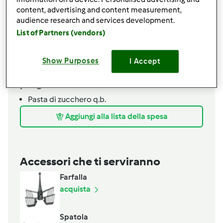
content, advertising and content measurement,
liquore a piacere
audience research and services development.
glassa al formaggio cremoso
List of Partners (vendors)
500 gr
burro morbido
1 kg
zucchero a velo
Show Purposes
I Accept
500 gr
Formaggio cremoso tipo Philadelphia
per guarnire
Pasta di zucchero q.b.
Aggiungi alla lista della spesa
Accessori che ti serviranno
Farfalla
acquista
Spatola