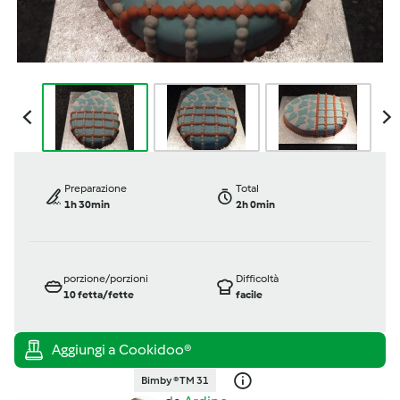
Preparazione
Total
1h 30min
2h 0min
porzione/porzioni
Difficoltà
10
fetta/fette
facile
Bimby ® TM 31