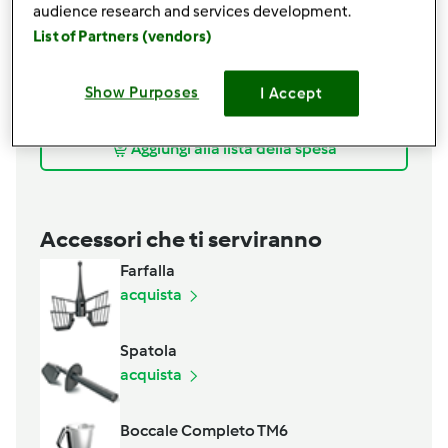
750
g
panna fresca da montare
audience research and services development.
Confettura di albicocche q.b.
List of Partners (vendors)
Alchermes e maraschino q.b.
Per decorare
Show Purposes
I Accept
Pasta di zucchero q.b.
Aggiungi alla lista della spesa
Accessori che ti serviranno
Farfalla
acquista
Spatola
acquista
Boccale Completo TM6