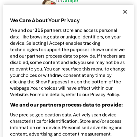
da
Ardipe
published: 05-04-2015
modificata: 05-04-2015
We Care About Your Privacy
Aggiungi alle mie raccolte
We and our
315
partners store and access personal
condividi la ricetta
data, like browsing data or unique identifiers, on your
device. Selecting I Accept enables tracking
technologies to support the purposes shown under we
and our partners process data to provide. If trackers are
disabled, some content and ads you see may not be as
relevant to you. You can resurface this menu to change
your choices or withdraw consent at any time by
Ingredienti
clicking the Show Purposes link on the bottom of the
webpage .Your choices will have effect within our
Per 2 dosi di pan di spagna
Website. For more details, refer to our Privacy Policy.
10
uova
We and our partners process data to provide:
300
g
farina 00
Use precise geolocation data. Actively scan device
300
g
zucchero
characteristics for identification. Store and/or access
Per farcire
information on a device. Personalised advertising and
content, advertising and content measurement,