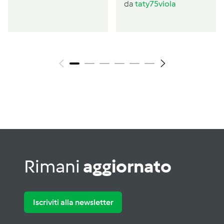
da
taty75viola
Rimani
aggiornato
Iscriviti alla newsletter