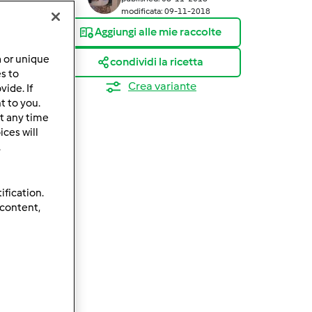
modificata: 09-11-2018
Aggiungi alle mie raccolte
a or unique
condividi la ricetta
es to
Crea variante
ide. If
t to you.
t any time
ces will
.
ification.
 content,