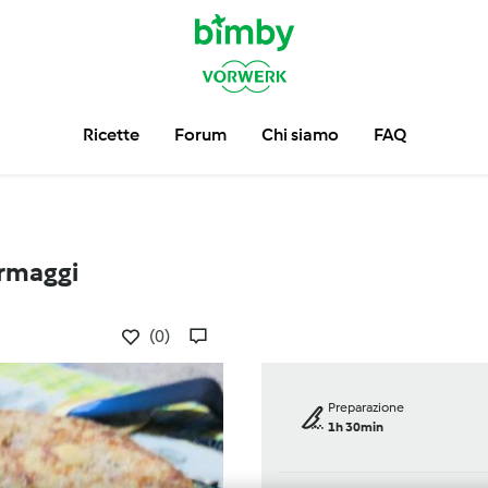
Ricette
Forum
Chi siamo
FAQ
ormaggi
(0)
Preparazione
1h 30min