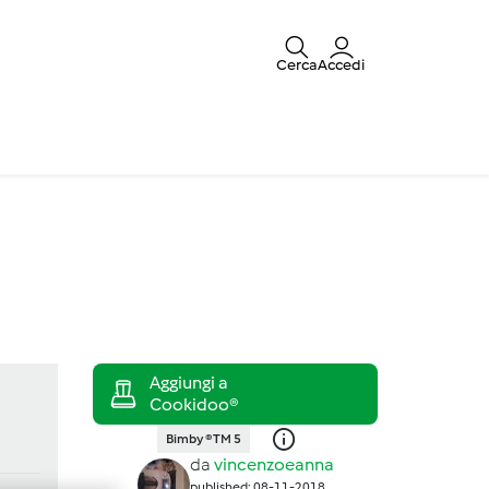
Cerca
Accedi
Bimby ® TM 5
da
vincenzoeanna
published: 08-11-2018