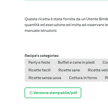
Questa ricetta è stata fornita da un Utente Bimb
quantità ed esecuzione ed invita ad osservare le 
manuale istruzioni.
Recipe's categories:
Party e feste
Buffet e cene in piedi
Co
Ricette facili
Ricette sane
Ricette vel
Ricette senza uova
Cottura in forno
P
Versione stampabile/pdf