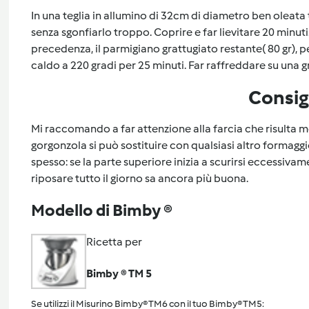
In una teglia in allumino di 32cm di diametro ben oleata 
senza sgonfiarlo troppo. Coprire e far lievitare 20 minuti
precedenza, il parmigiano grattugiato restante( 80 gr), pe
caldo a 220 gradi per 25 minuti. Far raffreddare su una gr
Consig
Mi raccomando a far attenzione alla farcia che risulta m
gorgonzola si può sostituire con qualsiasi altro formagg
spesso: se la parte superiore inizia a scurirsi eccessivame
riposare tutto il giorno sa ancora più buona.
Modello di Bimby ®
Ricetta per
Bimby ® TM 5
Se utilizzi il Misurino Bimby® TM6 con il tuo Bimby® TM5: