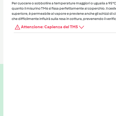
Per cuocere o sobbollire a temperature maggiori o ugualia a 95°C, 
quanto il misurino TM6 si fissa perfettamente al coperchio. Il cest
superiore, è permeabile al vapore e previene anche gli schizzi di 
che difficilmente influirà sulla resa in cottura, prevenendo il verific
Attenzione: Capienza del TM5