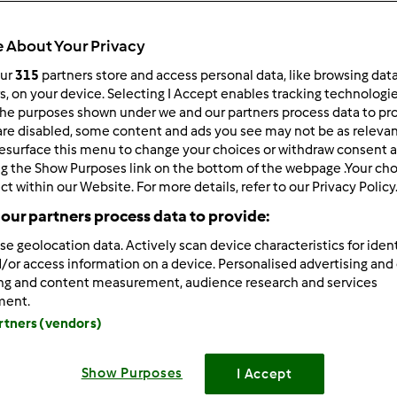
Total
1h 55min
 About Your Privacy
our
315
partners store and access personal data, like browsing dat
rs, on your device. Selecting I Accept enables tracking technologi
he purposes shown under we and our partners process data to prov
porzione/porzioni
4
porzione/porzioni
are disabled, some content and ads you see may not be as relevan
esurface this menu to change your choices or withdraw consent a
ng the Show Purposes link on the bottom of the webpage .Your choi
ct within our Website. For more details, refer to our Privacy Policy
Difficoltà
our partners process data to provide:
facile
se geolocation data. Actively scan device characteristics for ident
/or access information on a device. Personalised advertising and
ing and content measurement, audience research and services
ment.
artners (vendors)
Show Purposes
I Accept