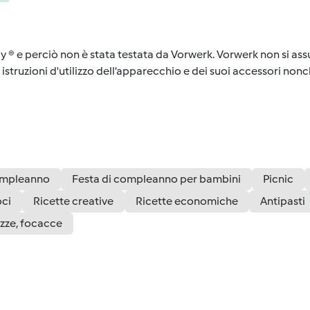
y ® e perciò non è stata testata da Vorwerk. Vorwerk non si assu
istruzioni d'utilizzo dell’apparecchio e dei suoi accessori nonch
mpleanno
Festa di compleanno per bambini
Picnic
oci
Ricette creative
Ricette economiche
Antipasti
izze, focacce