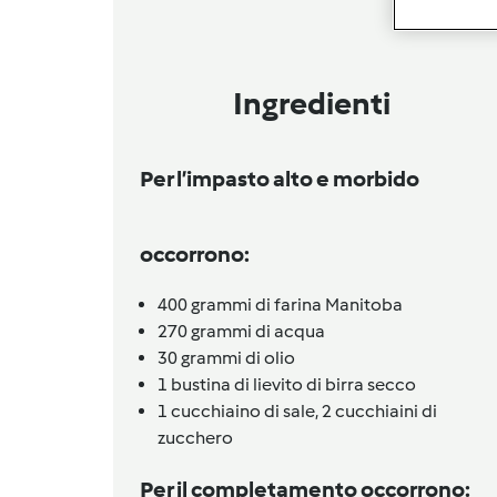
Ingredienti
Per l’impasto alto e morbido
occorrono:
400
grammi di farina Manitoba
270
grammi di acqua
30
grammi di olio
1
bustina di lievito di birra secco
1 cucchiaino di sale, 2 cucchiaini di
zucchero
Per il completamento occorrono: