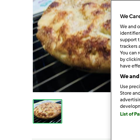
We Care
We and 
identifie
support t
trackers 
You can r
by clicki
have effe
We and 
Use preci
Store and
advertis
develop
List of P