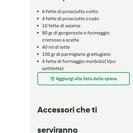
6 fette di prosciutto cotto
4 fette di prosciutto crudo
10 fette di salame
80 gr di gorgonzola o formaggio
cremoso a scelta
40 ml di latte
100 gr di parmigiano grattugiato
4 fette di formaggio morbido( tipo
sottilette)
Aggiungi alla lista della spesa
Accessori che ti
serviranno