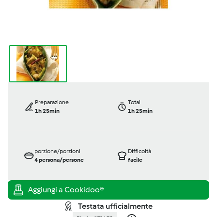
Preparazione
Total
1h 25min
1h 25min
porzione/porzioni
Difficoltà
4
persona/persone
facile
Testata ufficialmente