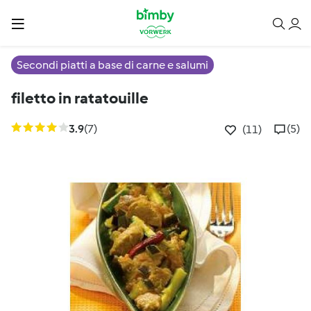
Secondi piatti a base di carne e salumi
filetto in ratatouille
3.9
(7)
(5)
(11)