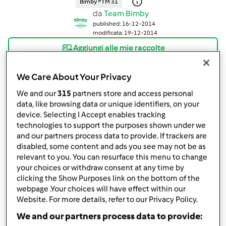
Bimby ® TM 31
da
Team Bimby
published: 16-12-2014
modificata: 19-12-2014
Aggiungi alle mie raccolte
condividi la ricetta
We Care About Your Privacy
Crea variante
We and our
315
partners store and access personal
data, like browsing data or unique identifiers, on your
device. Selecting I Accept enables tracking
technologies to support the purposes shown under we
and our partners process data to provide. If trackers are
disabled, some content and ads you see may not be as
Ingredienti
relevant to you. You can resurface this menu to change
your choices or withdraw consent at any time by
700
g
di filetto di maiale a tocchi
clicking the Show Purposes link on the bottom of the
50
g
di olio extravergine di oliva
webpage .Your choices will have effect within our
20
g
di farina bianca
Website. For more details, refer to our Privacy Policy.
200
g
di brodo vegetale caldo
We and our partners process data to provide:
1
cipolla