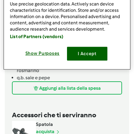
Use precise geolocation data. Actively scan device
1
gambo
di sedano
characteristics for identification. Store and/or access
1
carota
information on a device. Personalised advertising and
1
porro
content, advertising and content measurement,
1
melanzana tonda grossa
audience research and services development.
1
peperoncino
List of Partners (vendors)
2
pomodori
2
spicchi
di aglio
Show Purposes
I Accept
4
zucchine
1
mazzetto
di erbe: basilico, prezzemolo, timo e
rosmarino
q.b.
sale e pepe
Aggiungi alla lista della spesa
Accessori che ti serviranno
Spatola
acquista