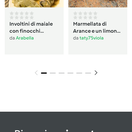
Involtini di maiale
Marmellata di
con finocchi
Arance e un limone
prezzemolati
con buccia
da
Arabella
da
taty75viola