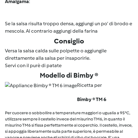
Amalgama
:
Se la salsa risulta troppo densa, aggiungi un po’ di brodo e
mescola. Al contrario aggiungi della farina
Consiglio
Versa la salsa calda sulle polpette o aggiungile
direttamente alla salsa per insaporirle.
Servi con il purè di patate
Modello di Bimby ®
Ricetta per
Bimby ® TM 6
Per cuocere o sobbollire a temperature maggiori o ugualia a 95°C,
utilizzare sempre il cestello invece del misurino TM6, in quanto il
misurino TM6 si fissa perfettamente al coperchio. Il cestello, invece,
si appoggia liberamente sulla parte superiore, è permeabile al
vapore e previene anche gli schizzi di cibo dal boccale. E' una