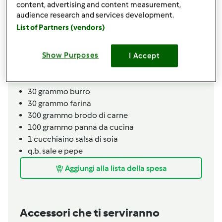
1
uovo
content, advertising and content measurement,
50
grammo
pangrattato
audience research and services development.
100
grammo
latte
List of Partners (vendors)
q.b.
sale e pepe
1
pizzico
noce moscata,
(opzionale)
Show Purposes
I Accept
olio per rosolare
Per la salsa
30
grammo
burro
30
grammo
farina
300
grammo
brodo di carne
100
grammo
panna da cucina
1
cucchiaino
salsa di soia
q.b.
sale e pepe
Aggiungi alla lista della spesa
Accessori che ti serviranno