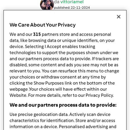
da
vittoriamel
published: 22-11-2024
Aggiungi alle mie raccolte
We Care About Your Privacy
condividi la ricetta
We and our
315
partners store and access personal
Crea variante
data, like browsing data or unique identifiers, on your
device. Selecting I Accept enables tracking
technologies to support the purposes shown under we
and our partners process data to provide. If trackers are
disabled, some content and ads you see may not be as
relevant to you. You can resurface this menu to change
your choices or withdraw consent at any time by
Ingredienti
clicking the Show Purposes link on the bottom of the
webpage .Your choices will have effect within our
Polpette stile IKEA
Website. For more details, refer to our Privacy Policy.
500
grammo
macinato magro di bovino
We and our partners process data to provide:
2
salsicce di maiale
Use precise geolocation data. Actively scan device
1
cipolla,
piccola
characteristics for identification. Store and/or access
1
spicchi
aglio
information on a device. Personalised advertising and