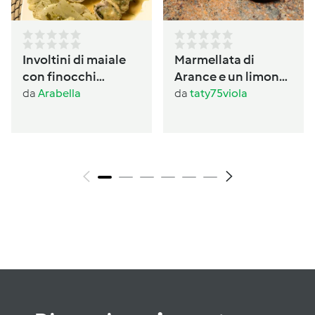
Involtini di maiale
Marmellata di
con finocchi
Arance e un limone
prezzemolati
con buccia
da
Arabella
da
taty75viola