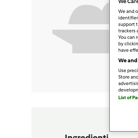
We Care
We and 
identifie
support t
trackers 
You can r
by clicki
have effe
We and 
Use preci
Store and
advertis
develop
List of P
Ingredienti