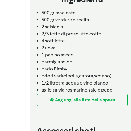
500 gr macinato
500 gr verdure a scelta
2
salsiccia
2/3
fette
di prosciutto cotto
4 sottilette
2
uova
1
panino secco
parmigiano qb
dado Bimby
odori vari(cipolla,carota,sedano)
1/2
litro
tra acqua e vino bianco
aglio salvia,rosmarino,sale e pepe
Aggiungi alla lista della spesa
Accessori che ti