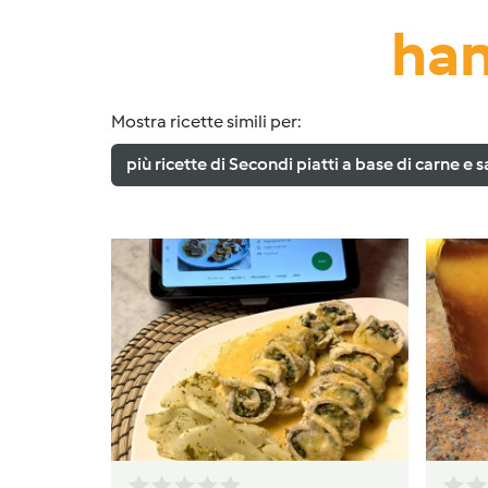
han
Mostra ricette simili per:
più ricette di Secondi piatti a base di carne e s