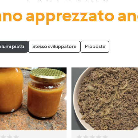
no apprezzato a
alumi piatti
Stesso sviluppatore
Proposte