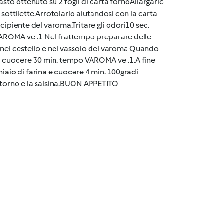
sto ottenuto su 2 fogli di carta fornoAllargarlo
 sottilette.Arrotolarlo aiutandosi con la carta
cipiente del varoma.Tritare gli odori10 sec.
VAROMA vel.1 Nel frattempo preparare delle
nel cestello e nel vassoio del varoma Quando
ma e cuocere 30 min. tempo VAROMA vel.1.A fine
hiaio di farina e cuocere 4 min. 100gradi
 contorno e la salsina.BUON APPETITO