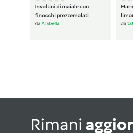
Involtini di maiale con
Marm
finocchi prezzemolati
limo
da
Arabella
da
ta
Rimani
aggio