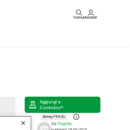
Cerca
Accedi
Bimby ® TM 31
da
Ospite
published: 19-05-2010