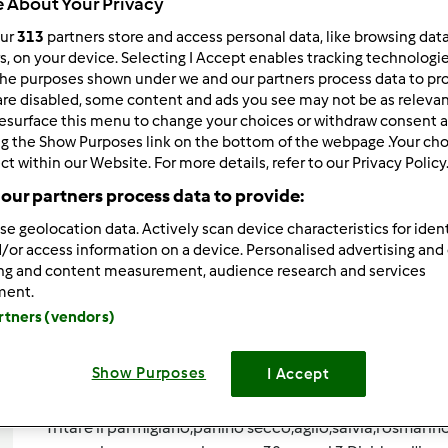
 About Your Privacy
Total
our
313
partners store and access personal data, like browsing dat
0min
rs, on your device. Selecting I Accept enables tracking technologi
he purposes shown under we and our partners process data to prov
are disabled, some content and ads you see may not be as relevan
esurface this menu to change your choices or withdraw consent a
porzione/porzioni
ng the Show Purposes link on the bottom of the webpage .Your choi
0
pezzo/pezzi
ct within our Website. For more details, refer to our Privacy Policy
our partners process data to provide:
se geolocation data. Actively scan device characteristics for ident
Difficoltà
--
/or access information on a device. Personalised advertising and
ing and content measurement, audience research and services
ment.
artners (vendors)
Show Purposes
Preparazione de
I Accept
Tritare il parmigiano,panino secco,aglio,salvia,rosmarino 