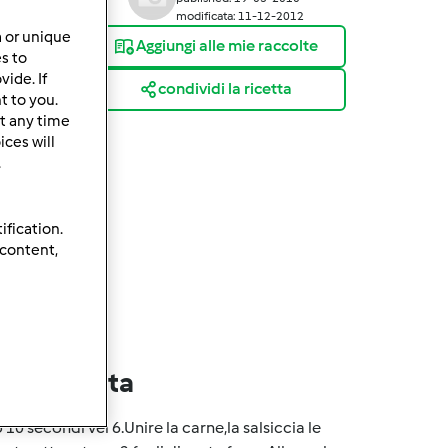
modificata: 11-12-2012
a or unique
Aggiungi alle mie raccolte
es to
ide. If
condividi la ricetta
t to you.
t any time
ces will
.
ification.
 content,
lla ricetta
10 secondi vel 6.Unire la carne,la salsiccia le