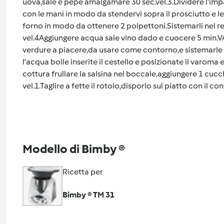
uova,sale e pepe amalgamare 30 sec.vel.3.Dividere l'impa
con le mani in modo da stendervi sopra il prosciutto e le
forno in modo da ottenere 2 polpettoni.Sistemarli nel re
vel.4Aggiungere acqua sale vino dado e cuocere 5 min.
verdure a piacere,da usare come contorno,e sistemarle 
l'acqua bolle inserite il cestello e posizionate il varo
cottura frullare la salsina nel boccale,aggiungere 1 cucc
vel.1.Taglire a fette il rotolo,disporlo sul piatto con il
Modello di Bimby ®
Ricetta per
Bimby ® TM 31