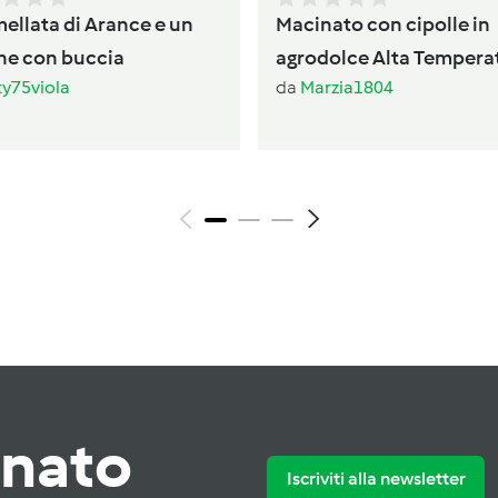
ellata di Arance e un
Macinato con cipolle in
ne con buccia
agrodolce Alta Tempera
ty75viola
da
Marzia1804
TM7
rnato
Iscriviti alla newsletter