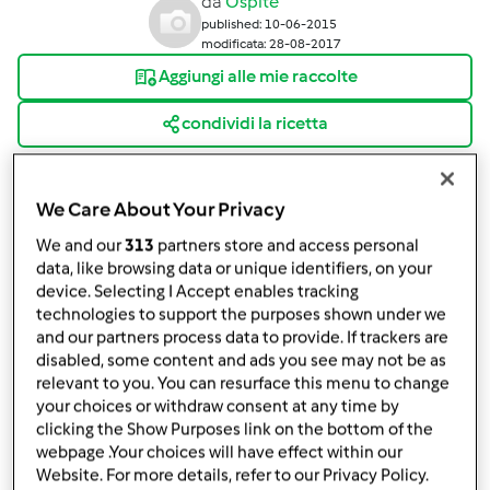
da
Ospite
published: 10-06-2015
modificata: 28-08-2017
Aggiungi alle mie raccolte
condividi la ricetta
Crea variante
We Care About Your Privacy
We and our
313
partners store and access personal
data, like browsing data or unique identifiers, on your
device. Selecting I Accept enables tracking
Ingredienti
technologies to support the purposes shown under we
and our partners process data to provide. If trackers are
Calamari in umido
disabled, some content and ads you see may not be as
relevant to you. You can resurface this menu to change
2
cipolle bianche
your choices or withdraw consent at any time by
300
grammi
calamari puliti
clicking the Show Purposes link on the bottom of the
200
grammi
salsa di pomodoro
webpage .Your choices will have effect within our
1/2
misurino di vino bianco secco
Website. For more details, refer to our Privacy Policy.