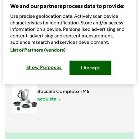
q.b.
sale
We and our partners process data to provide:
q.b.
olio
Use precise geolocation data. Actively scan device
q.b.
pepe
characteristics for identification. Store and/or access
Aggiungi alla lista della spesa
information on a device. Personalised advertising and
content, advertising and content measurement,
audience research and services development.
List of Partners (vendors)
Accessori che ti serviranno
Spatola
Show Purposes
I Accept
acquista
Boccale Completo TM6
acquista