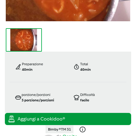
Preparazione
Total
40min
40min
porzione/porzioni
Difficoltà
3
porzione/porzioni
facile
Bimby ® TM 31