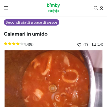
Secondi piatti a base di pesce
Calamari in umido
4.4
(8)
(14)
(7)