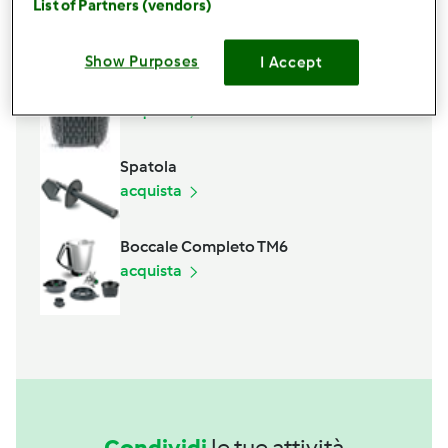
List of Partners (vendors)
Accessori che ti serviranno
Show Purposes
I Accept
Cestello
acquista
Spatola
acquista
Boccale Completo TM6
acquista
Condividi
le tue attività