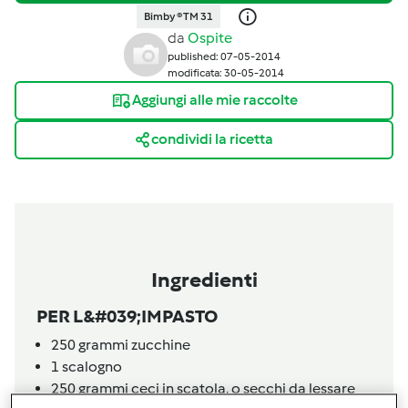
Bimby ® TM 31
da
Ospite
published: 07-05-2014
modificata: 30-05-2014
Aggiungi alle mie raccolte
condividi la ricetta
Ingredienti
PER L&#039;IMPASTO
250
grammi
zucchine
1
scalogno
250
grammi
ceci in scatola,
o secchi da lessare