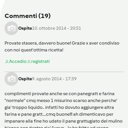
Commenti
(19)
Ospite
10. ottobre 2014 - 20:51
Provate stasera, davvero buone! Grazie x aver condiviso
con noi quest'ottima ricetta!
Accedi
o
registrati
Ospite
9. agosto 2014 - 17:39
complimenti provate anche se con panegratt e farina
"normale" cmq messo 1 misurino scarso anche perche'
gia' troppo liquido.. infatti ho dovuto aggiungere altra
farina e pane gratt....cmq buone!!! ah dimenticavo per
impanare alla fine ho udato il pane grattugiato del mulino
bianco con dentro gia' l'uovo... le ho fritte ed erano