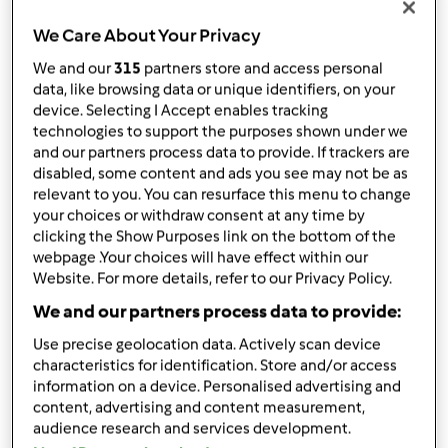
5
cucchiai
pan grattato,
senza glutine
3
cucchiai
farina,
senza glutine
We Care About Your Privacy
1
cucchiaino raso
curry
We and our
315
partners store and access personal
1
cucchiaio
olio evo
data, like browsing data or unique identifiers, on your
farina per impanatura,
a piacere, senza glutine
device. Selecting I Accept enables tracking
sale,
q.b.
technologies to support the purposes shown under we
Ad esempio: per l’impasto
and our partners process data to provide. If trackers are
disabled, some content and ads you see may not be as
relevant to you. You can resurface this menu to change
Ad esempio: per l’impasto
your choices or withdraw consent at any time by
clicking the Show Purposes link on the bottom of the
webpage .Your choices will have effect within our
Website. For more details, refer to our Privacy Policy.
Ad esempio: per l’impasto
We and our partners process data to provide:
Ad esempio: per l’impasto
Use precise geolocation data. Actively scan device
characteristics for identification. Store and/or access
information on a device. Personalised advertising and
content, advertising and content measurement,
Aggiungi alla lista della spesa
audience research and services development.