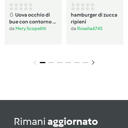
🥚 Uova occhio di
hamburger di zucca
bue con contorno di
ripieni
verdure al Varoma
da
Mery Scopelliti
da
Rosalia4745
Rimani
aggiornato