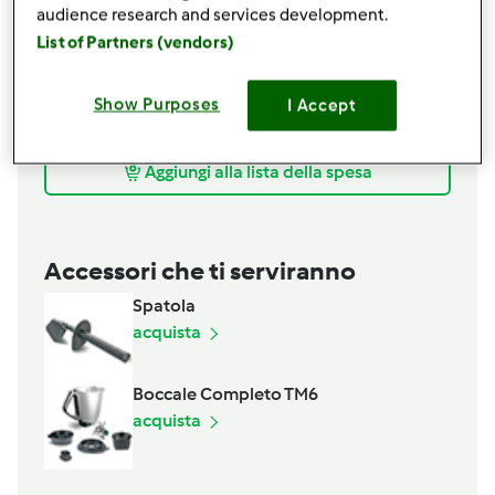
6-10
rametti
prezzemolo fresco
audience research and services development.
q.b.
noce moscata in polvere
List of Partners (vendors)
1
cucchiaino
curcuma secca in polvere
1/2
cucchiaino
sale grosso
Show Purposes
I Accept
q.b.
pepe
q.b.
olio extravergine di oliva
Aggiungi alla lista della spesa
Accessori che ti serviranno
Spatola
acquista
Boccale Completo TM6
acquista