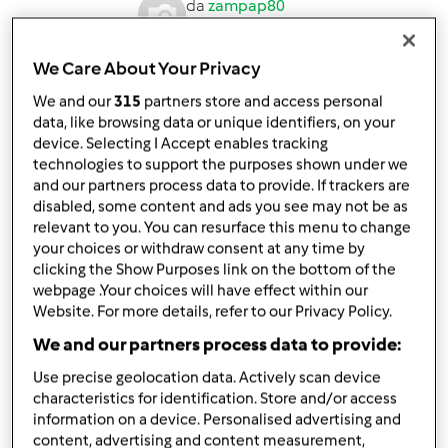
da
zampap80
published: 15-07-2021
Aggiungi alle mie raccolte
We Care About Your Privacy
We and our
315
partners store and access personal
condividi la ricetta
data, like browsing data or unique identifiers, on your
Crea variante
device. Selecting I Accept enables tracking
technologies to support the purposes shown under we
and our partners process data to provide. If trackers are
disabled, some content and ads you see may not be as
relevant to you. You can resurface this menu to change
your choices or withdraw consent at any time by
clicking the Show Purposes link on the bottom of the
Ingredienti
webpage .Your choices will have effect within our
Website. For more details, refer to our Privacy Policy.
Mini-hamburger di ceci
We and our partners process data to provide:
1
barattolo
ceci in scatola
2
cucchiai
farina
Use precise geolocation data. Actively scan device
characteristics for identification. Store and/or access
40
g
Parmigiano reggiano grattugiato
information on a device. Personalised advertising and
1
cipolla,
media
content, advertising and content measurement,