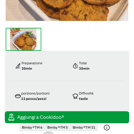
Preparazione
Total
20min
35min
porzione/porzioni
Difficoltà
12
pezzo/pezzi
facile
Bimby ® TM 6
Bimby ® TM 5
Bimby ® TM 31