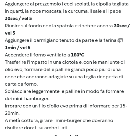
Aggiungere al prezzemolo i ceci scolati, la cipolla tagliata
in quarti, la noce moscata, la curcuma, il sale e il pepe
30sec / vel 5
Riunire sul fondo con la spatola e ripetere ancora
30sec /
vel 5
Aggiungere il parmigiano tenuto da parte e la farina
1min / vel 5
Accendere il forno ventilato a
180°C
Trasferire l'impasto in una ciotola e, con le mani unte di
olio evo, formare delle palline grandi poco piu' di una
noce che andranno adagiate su una teglia ricoperta di
carta da forno.
Schiacciare leggermente le palline in modo fa formare
dei mini-hamburger.
Irrorare con un filo d'olio evo prima di informare per 15-
20min.
A metà cottura, girare i mini-burger che dovranno
risultare dorati su ambo i lati