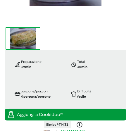
Preparazione
Total
12min
30min
porzione/porzioni
Difficoltà
4
persona/persone
facile
Bimby ® TM 31