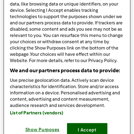
data, like browsing data or unique identifiers, on your
noce moscata
device. Selecting I Accept enables tracking
poco burro
technologies to support the purposes shown under we
Aggiungi alla lista della spesa
and our partners process data to provide. If trackers are
disabled, some content and ads you see may not be as
relevant to you. You can resurface this menu to change
your choices or withdraw consent at any time by
clicking the Show Purposes link on the bottom of the
Accessori che ti serviranno
webpage .Your choices will have effect within our
Spatola
Website. For more details, refer to our Privacy Policy.
acquista
We and our partners process data to provide:
Use precise geolocation data. Actively scan device
Boccale Completo TM6
characteristics for identification. Store and/or access
acquista
information on a device. Personalised advertising and
content, advertising and content measurement,
audience research and services development.
List of Partners (vendors)
Show Purposes
I Accept