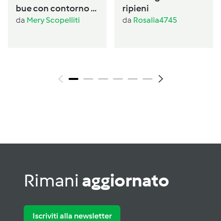
bue con contorno di
ripieni
verdure al Varoma
da
Mery Scopelliti
da
Rosalia4745
Rimani
aggiornato
Iscriviti alla newsletter