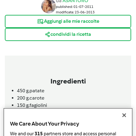
da
ASANTORO
published: 01-07-2011
modificata: 23-06-2013
Aggiungi alle mie raccolte
condividi la ricetta
Ingredienti
450 g.patate
200 g.carote
150 g.fagiolini
2
uova
100 g.emmental
We Care About Your Privacy
pangrattato (2 cucchiai)
We and our
315
partners store and access personal
sale