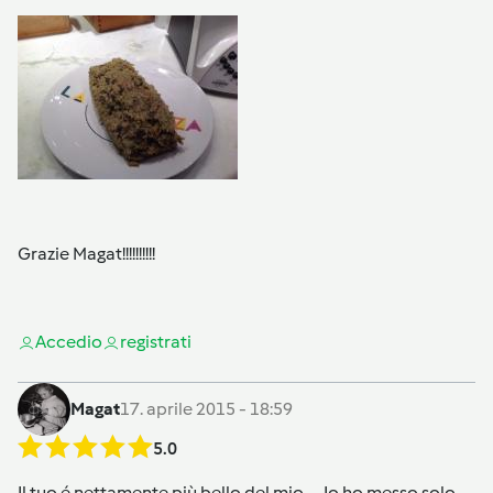
Grazie Magat!!!!!!!!!!
Accedi
o
registrati
Magat
17. aprile 2015 - 18:59
5.0
Il tuo é nettamente più bello del mio..... Io ho messo solo