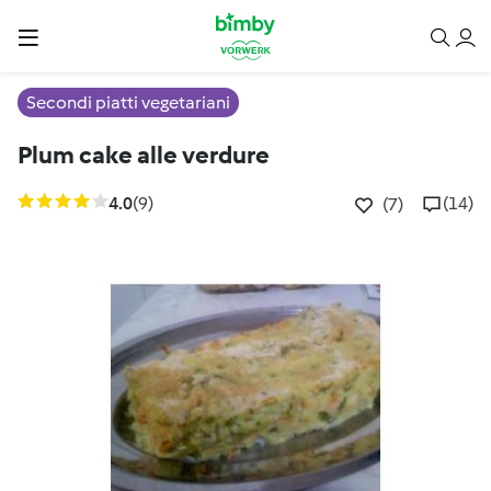
Secondi piatti vegetariani
Plum cake alle verdure
4.0
(9)
(14)
(7)