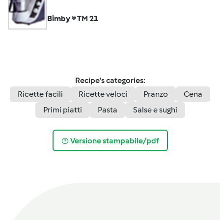
Bimby ® TM 21
Recipe's categories:
Ricette facili
Ricette veloci
Pranzo
Cena
Primi piatti
Pasta
Salse e sughi
Versione stampabile/pdf