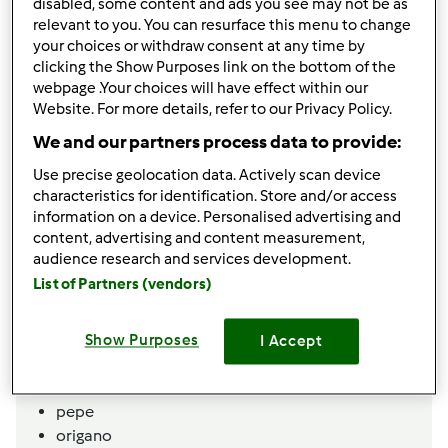
disabled, some content and ads you see may not be as
relevant to you. You can resurface this menu to change
condividi la ricetta
your choices or withdraw consent at any time by
clicking the Show Purposes link on the bottom of the
webpage .Your choices will have effect within our
Website. For more details, refer to our Privacy Policy.
We and our partners process data to provide:
Use precise geolocation data. Actively scan device
Ingredienti
characteristics for identification. Store and/or access
information on a device. Personalised advertising and
Fusilli alla siciliana
content, advertising and content measurement,
audience research and services development.
1
melanzane,
sbucciata e tagliata a pezzi
List of Partners (vendors)
400
g
pomodoro ciliegino,
o 1 scatola di
pomodori a pezzi
1
spicchio
aglio
Show Purposes
I Accept
1\2
cipolla
sale
pepe
origano