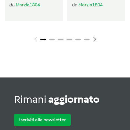
al profumo di
da
Marzia1804
da
Marzia1804
basilico
Rimani
aggiornato
Iscriviti alla newsletter