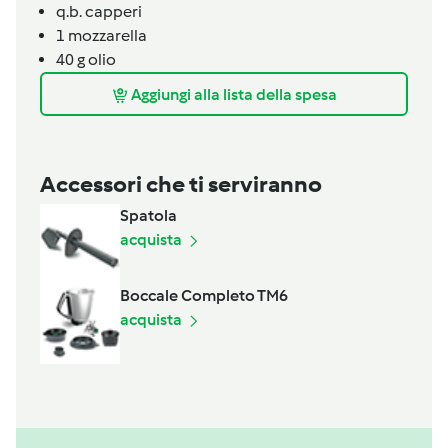
q.b.
capperi
1
mozzarella
40
g
olio
Aggiungi alla lista della spesa
Accessori che ti serviranno
Spatola
acquista
Boccale Completo TM6
acquista