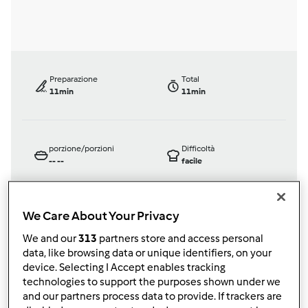
Preparazione
Total
11min
11min
porzione/porzioni
Difficoltà
--
--
facile
We Care About Your Privacy
Testata ufficialmente
We and our
313
partners store and access personal
Bimby ® TM 21
data, like browsing data or unique identifiers, on your
da
Team Bimby
device. Selecting I Accept enables tracking
published: 16-11-2001
technologies to support the purposes shown under we
modificata: 31-01-2018
and our partners process data to provide. If trackers are
Aggiungi alle mie raccolte