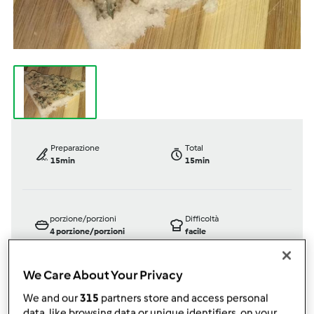
Preparazione
Total
15min
15min
porzione/porzioni
Difficoltà
4
porzione/porzioni
facile
We Care About Your Privacy
We and our
315
partners store and access personal
Bimby ® TM 31
data, like browsing data or unique identifiers, on your