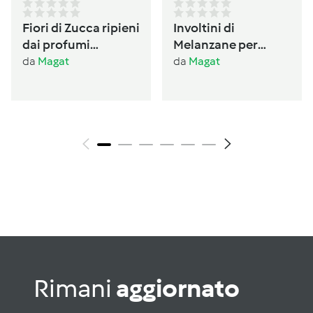
Fiori di Zucca ripieni
Involtini di
dai profumi
Melanzane per
Ogliastrini
antipasto /conserva
da
Magat
da
Magat
per l’inverno
Rimani
aggiornato