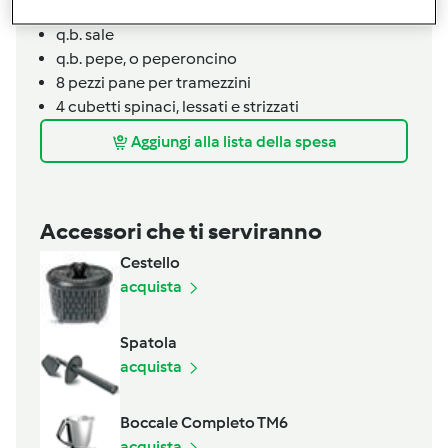
q.b.
olio
q.b.
sale
q.b.
pepe,
o peperoncino
8
pezzi
pane per tramezzini
4
cubetti
spinaci,
lessati e strizzati
Aggiungi alla lista della spesa
Accessori che ti serviranno
Cestello
acquista
Spatola
acquista
Boccale Completo TM6
acquista