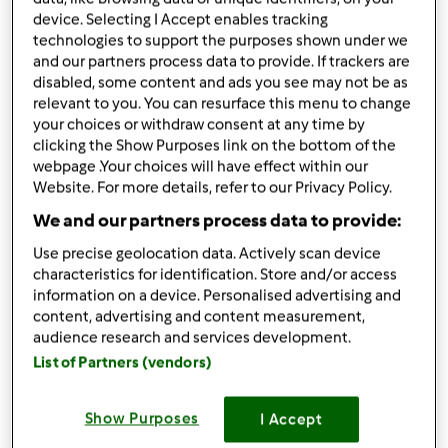
da
Ospite
device. Selecting I Accept enables tracking
published: 19-05-2014
technologies to support the purposes shown under we
modificata: 21-09-2022
and our partners process data to provide. If trackers are
Aggiungi alle mie raccolte
disabled, some content and ads you see may not be as
relevant to you. You can resurface this menu to change
condividi la ricetta
your choices or withdraw consent at any time by
clicking the Show Purposes link on the bottom of the
Crea variante
webpage .Your choices will have effect within our
Website. For more details, refer to our Privacy Policy.
We and our partners process data to provide:
Use precise geolocation data. Actively scan device
characteristics for identification. Store and/or access
Ingredienti
information on a device. Personalised advertising and
content, advertising and content measurement,
Bruschettiamo
audience research and services development.
150
grammi
ricotta vaccina
List of Partners (vendors)
12
mandorle
6
pomodori secchi morbidi
Show Purposes
I Accept
1
spicchio
aglio