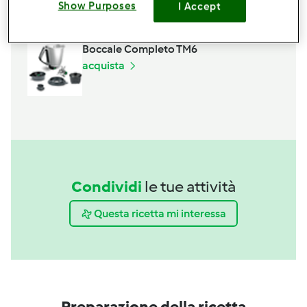
Show Purposes
I Accept
acquista
Boccale Completo TM6
acquista
Condividi
le tue attività
Questa ricetta mi interessa
Preparazione della ricetta