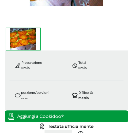
Preparazione
Total
0min
0min
porzione/porzioni
Difficoltà
--
--
medio
Testata ufficialmente