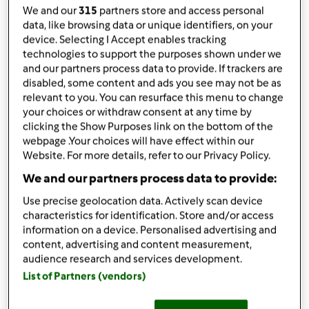
We and our
315
partners store and access personal
olio per friggere
data, like browsing data or unique identifiers, on your
Per il ripieno salato:
device. Selecting I Accept enables tracking
125
g
di,
grano cotto
technologies to support the purposes shown under we
6
acciughe,
sott’olio
and our partners process data to provide. If trackers are
1
cucchiaio
di capperi
disabled, some content and ads you see may not be as
olio di oliva
relevant to you. You can resurface this menu to change
Per il ripieno dolce:
your choices or withdraw consent at any time by
clicking the Show Purposes link on the bottom of the
125
g
di,
grano cotto
webpage .Your choices will have effect within our
50
g
di cioccolato fondente,
tritato
Website. For more details, refer to our Privacy Policy.
50
g
di nocciole,
(o noci) tritate
We and our partners process data to provide:
1
cucchiaio
di frutta,
candita
125
g
di confettura,
a piacere
Use precise geolocation data. Actively scan device
characteristics for identification. Store and/or access
Aggiungi alla lista della spesa
information on a device. Personalised advertising and
content, advertising and content measurement,
audience research and services development.
List of Partners (vendors)
Accessori che ti serviranno
Spatola