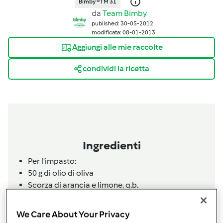
Bimby ® TM 31
da
Team Bimby
published: 30-05-2012
modificata: 08-01-2013
Aggiungi alle mie raccolte
condividi la ricetta
Ingredienti
Per l'impasto:
50
g
di olio di oliva
Scorza di arancia e limone, q.b.
500
g
di farina,
di grano
1
pizzico
di sale
We Care About Your Privacy
3 misurini d’acqua