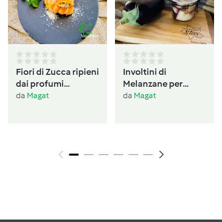
Fiori di Zucca ripieni
Involtini di
dai profumi
Melanzane per
Ogliastrini
antipasto /conserva
da
Magat
da
Magat
per l’inverno