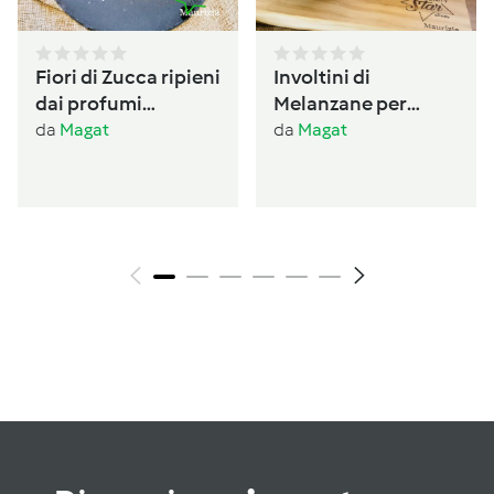
Fiori di Zucca ripieni
Involtini di
dai profumi
Melanzane per
Ogliastrini
antipasto /conserva
da
Magat
da
Magat
per l’inverno