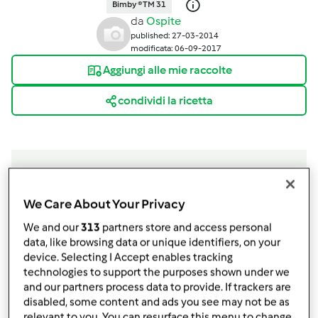
Bimby ® TM 31
da
Ospite
published: 27-03-2014
modificata: 06-09-2017
Aggiungi alle mie raccolte
condividi la ricetta
We Care About Your Privacy
Ingredienti
We and our
313
partners store and access personal
PER I FLAN
data, like browsing data or unique identifiers, on your
device. Selecting I Accept enables tracking
300
g
cavolo verza viola
technologies to support the purposes shown under we
300
g
cavolo verza verde
and our partners process data to provide. If trackers are
200
g
ricotta
disabled, some content and ads you see may not be as
100
g
Parmigiano grattugiato
relevant to you. You can resurface this menu to change