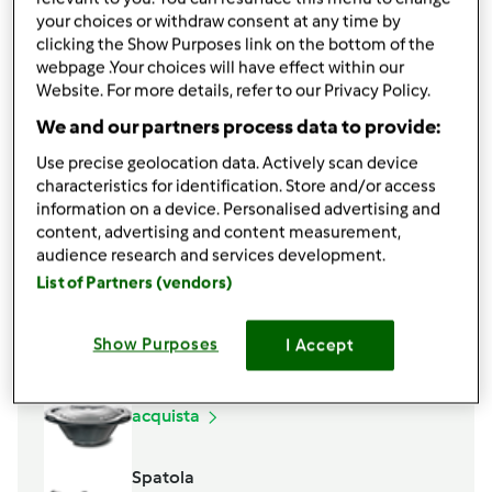
4
uova
your choices or withdraw consent at any time by
50
g
burro
clicking the Show Purposes link on the bottom of the
webpage .Your choices will have effect within our
PER LA SALSA
Website. For more details, refer to our Privacy Policy.
200
g
Parmigiano grattugiato
We and our partners process data to provide:
400
g
panna
Use precise geolocation data. Actively scan device
q.b.
sale
characteristics for identification. Store and/or access
q.b.
pepe
information on a device. Personalised advertising and
1
cucchiaino raso
curcuma fucsia
content, advertising and content measurement,
audience research and services development.
Aggiungi alla lista della spesa
List of Partners (vendors)
Show Purposes
I Accept
Accessori che ti serviranno
Varoma
acquista
Spatola