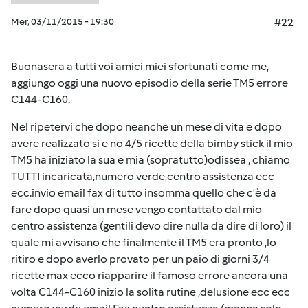
Mer, 03/11/2015 - 19:30
#22
Buonasera a tutti voi amici miei sfortunati come me,
aggiungo oggi una nuovo episodio della serie TM5 errore
C144-C160.
Nel ripetervi che dopo neanche un mese di vita e dopo
avere realizzato si e no 4/5 ricette della bimby stick il mio
TM5 ha iniziato la sua e mia (sopratutto)odissea , chiamo
TUTTI incaricata,numero verde,centro assistenza ecc
ecc.invio email fax di tutto insomma quello che c'è da
fare dopo quasi un mese vengo contattato dal mio
centro assistenza (gentili devo dire nulla da dire di loro) il
quale mi avvisano che finalmente il TM5 era pronto ,lo
ritiro e dopo averlo provato per un paio di giorni 3/4
ricette max ecco riapparire il famoso errore ancora una
volta C144-C160 inizio la solita rutine ,delusione ecc ecc