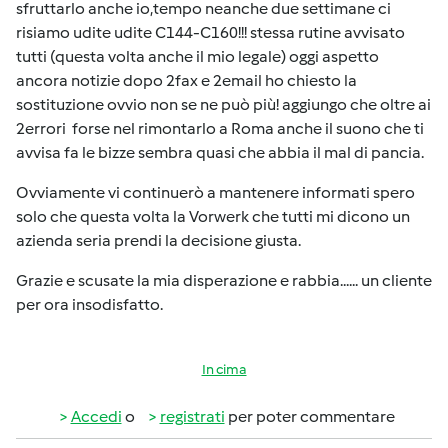
sfruttarlo anche io,tempo neanche due settimane ci
risiamo udite udite C144-C160!!! stessa rutine avvisato
tutti (questa volta anche il mio legale) oggi aspetto
ancora notizie dopo 2fax e 2email ho chiesto la
sostituzione ovvio non se ne può più! aggiungo che oltre ai
2errori forse nel rimontarlo a Roma anche il suono che ti
avvisa fa le bizze sembra quasi che abbia il mal di pancia.
Ovviamente vi continuerò a mantenere informati spero
solo che questa volta la Vorwerk che tutti mi dicono un
azienda seria prendi la decisione giusta.
Grazie e scusate la mia disperazione e rabbia...... un cliente
per ora insodisfatto.
In cima
Accedi
o
registrati
per poter commentare