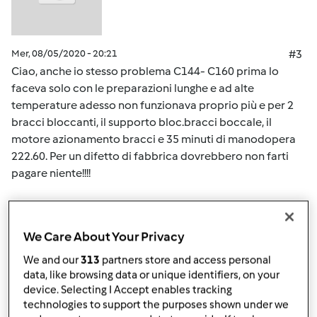
Mer, 08/05/2020 - 20:21
#3
Ciao, anche io stesso problema C144- C160 prima lo
faceva solo con le preparazioni lunghe e ad alte
temperature adesso non funzionava proprio più e per 2
bracci bloccanti, il supporto bloc.bracci boccale, il
motore azionamento bracci e 35 minuti di manodopera
222.60. Per un difetto di fabbrica dovrebbero non farti
pagare niente!!!!
In cima
We Care About Your Privacy
Accedi
o
registrati
per poter commentare
We and our
313
partners store and access personal
data, like browsing data or unique identifiers, on your
Team Bimby
Iscritto : 11.12.2009
device. Selecting I Accept enables tracking
technologies to support the purposes shown under we