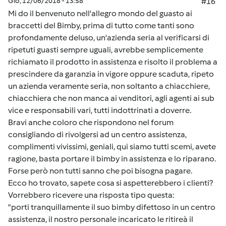
Gio, 12/06/2018 - 13:58
#16
Mi do il benvenuto nell'allegro mondo del guasto ai
braccetti del Bimby, prima di tutto come tanti sono
profondamente deluso, un'azienda seria al verificarsi di
ripetuti guasti sempre uguali, avrebbe semplicemente
richiamato il prodotto in assistenza e risolto il problema a
prescindere da garanzia in vigore oppure scaduta, ripeto
un azienda veramente seria, non soltanto a chiacchiere,
chiacchiera che non manca ai venditori, agli agenti ai sub
vice e responsabili vari, tutti indottrinati a doverre.
Bravi anche coloro che rispondono nel forum
consigliando di rivolgersi ad un centro assistenza,
complimenti vivissimi, geniali, qui siamo tutti scemi, avete
ragione, basta portare il bimby in assistenza e lo riparano.
Forse però non tutti sanno che poi bisogna pagare.
Ecco ho trovato, sapete cosa si aspetterebbero i clienti?
Vorrebbero ricevere una risposta tipo questa:
"porti tranquillamente il suo bimby difettoso in un centro
assistenza, il nostro personale incaricato le ritireà il