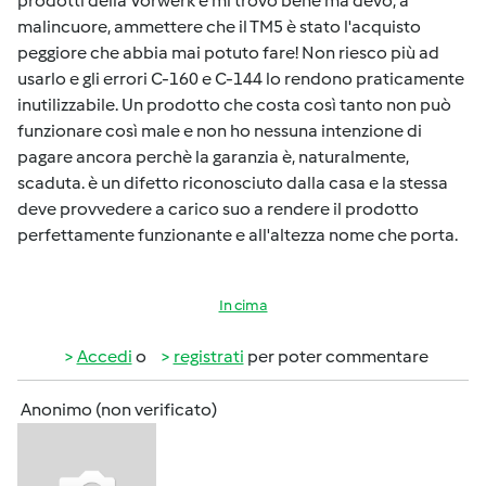
prodotti della Vorwerk e mi trovo bene ma devo, a
malincuore, ammettere che il TM5 è stato l'acquisto
peggiore che abbia mai potuto fare! Non riesco più ad
usarlo e gli errori C-160 e C-144 lo rendono praticamente
inutilizzabile. Un prodotto che costa così tanto non può
funzionare così male e non ho nessuna intenzione di
pagare ancora perchè la garanzia è, naturalmente,
scaduta. è un difetto riconosciuto dalla casa e la stessa
deve provvedere a carico suo a rendere il prodotto
perfettamente funzionante e all'altezza nome che porta.
In cima
Accedi
o
registrati
per poter commentare
Anonimo (non verificato)