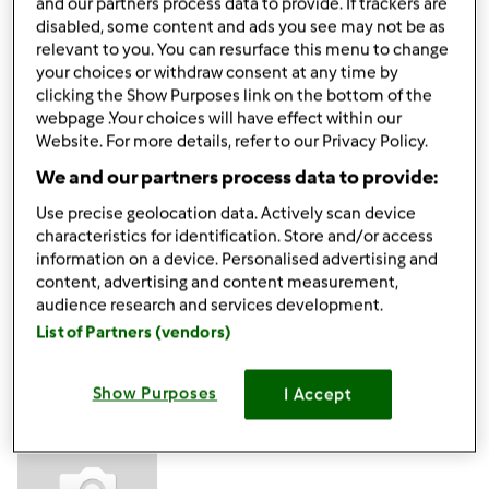
and our partners process data to provide. If trackers are
disabled, some content and ads you see may not be as
relevant to you. You can resurface this menu to change
Mar, 07/07/2020 - 09:53
#4
your choices or withdraw consent at any time by
clicking the Show Purposes link on the bottom of the
Ciao Felice, sebbene il tuo Bimby non sia più in garanzia e
webpage .Your choices will have effect within our
tu ti sia già rivolto alla nostra assistenza, ribadiamo che, ai
Website. For more details, refer to our Privacy Policy.
fini della sicurezza, non è consigliabile agire in autonomia
We and our partners process data to provide:
per riparare un Bimby.
Un cordiale saluto
Use precise geolocation data. Actively scan device
Team Bimby
characteristics for identification. Store and/or access
information on a device. Personalised advertising and
content, advertising and content measurement,
In cima
audience research and services development.
List of Partners (vendors)
Accedi
o
registrati
per poter commentare
Show Purposes
I Accept
Felice66 (non verificato)