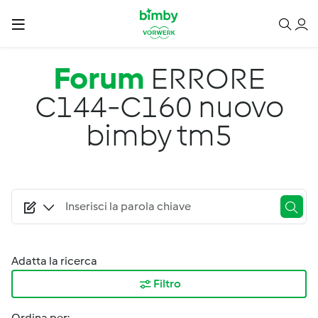
Salta al contenuto principale
Forum
ERRORE
C144-C160 nuovo
bimby tm5
Adatta la ricerca
Filtro
Ordina per: