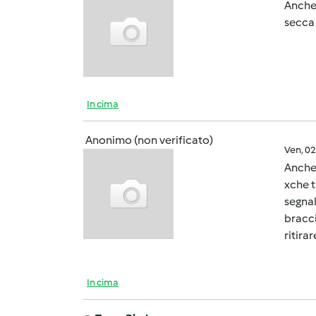
Anche 
secca 
In cima
Anonimo (non verificato)
Ven, 0
Anche 
xche t
segnal
bracci
ritira
In cima