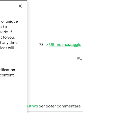
a or unique
es to
ide. If
t to you.
t any time
73 |
Ultimo messaggio
ces will
.
#1
ification.
 content,
Accedi
o
registrati
per poter commentare