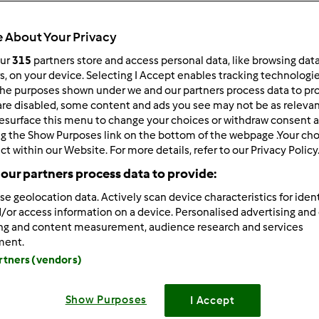
 per:
Risultati per pagina:
 About Your Privacy
ultati più recenti
10
our
315
partners store and access personal data, like browsing dat
rs, on your device. Selecting I Accept enables tracking technologi
he purposes shown under we and our partners process data to prov
are disabled, some content and ads you see may not be as relevan
esurface this menu to change your choices or withdraw consent a
ng the Show Purposes link on the bottom of the webpage .Your choi
ct within our Website. For more details, refer to our Privacy Policy
7/09/2024 - 11:05
our partners process data to provide:
otresti aiutarmi con l'errore c 144 c160 grazie
se geolocation data. Actively scan device characteristics for ident
/or access information on a device. Personalised advertising and
ing and content measurement, audience research and services
ment.
artners (vendors)
Show Purposes
I Accept