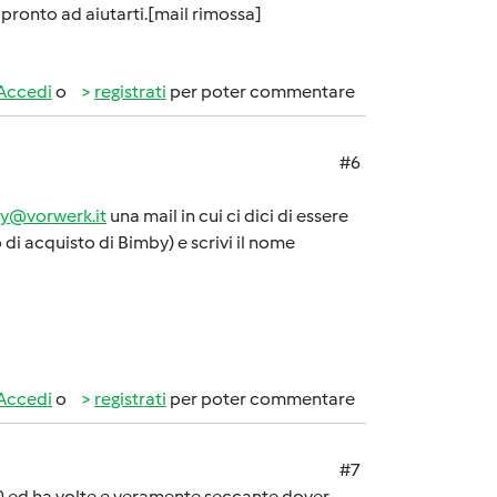
 pronto ad aiutarti.[mail rimossa]
Accedi
o
registrati
per poter commentare
#6
y@vorwerk.it
una mail in cui ci dici di essere
 di acquisto di Bimby) e scrivi il nome
Accedi
o
registrati
per poter commentare
#7
0 ed ha volte e veramente seccante dover