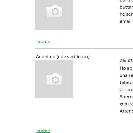
buttar
ho scr
email 
In cima
Anonimo (non verificato)
Gio, 0
Ho app
una se
telefo
essere
Spero 
guasto
Attend
In cima