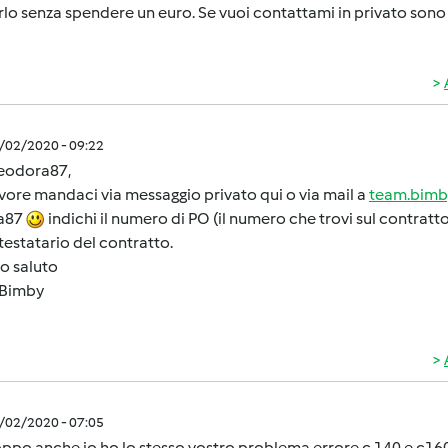
rlo senza spendere un euro. Se vuoi contattami in privato sono
4/02/2020 - 09:22
teodora87,
vore mandaci via messaggio privato qui o via mail a
team.bimb
a87
indichi il numero di PO (il numero che trovi sul contratto
ntestatario del contratto.
o saluto
Bimby
4/02/2020 - 07:05
ppo anche io ho lo stesso vostro problema errore c 140 e c16