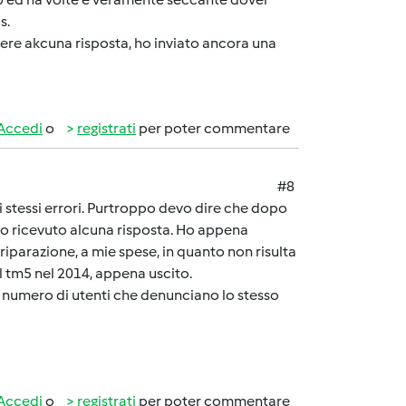
s.
evere akcuna risposta, ho inviato ancora una
Accedi
o
registrati
per poter commentare
#8
i stessi errori. Purtroppo devo dire che dopo
n ho ricevuto alcuna risposta. Ho appena
 riparazione, a mie spese, in quanto non risulta
l tm5 nel 2014, appena uscito.
l numero di utenti che denunciano lo stesso
Accedi
o
registrati
per poter commentare