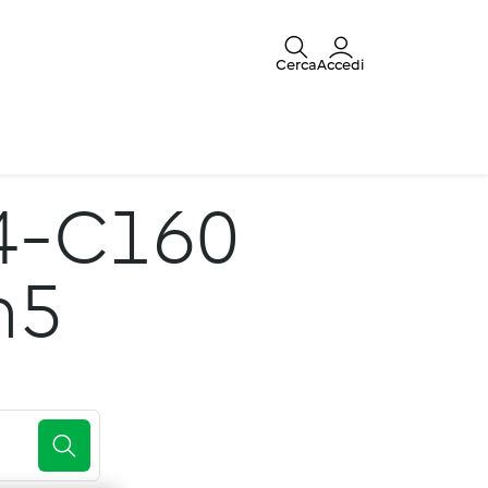
Cerca
Accedi
4-C160
m5