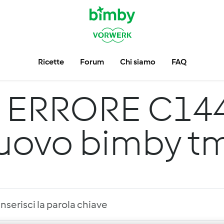
Ricette
Forum
Chi siamo
FAQ
ERRORE C14
uovo bimby t