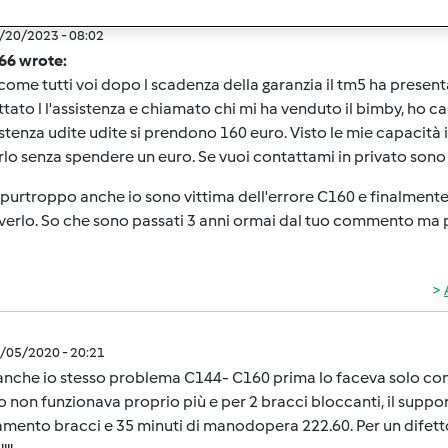
7/20/2023 - 08:02
66 wrote:
come tutti voi dopo l scadenza della garanzia il tm5 ha present
tato l l'assistenza e chiamato chi mi ha venduto il bimby, ho ca
istenza udite udite si prendono 160 euro. Visto le mie capacità i
rlo senza spendere un euro. Se vuoi contattami in privato sono
 purtroppo anche io sono vittima dell'errore C160 e finalmen
lverlo. So che sono passati 3 anni ormai dal tuo commento ma 
8/05/2020 - 20:21
anche io stesso problema C144- C160 prima lo faceva solo con
 non funzionava proprio più e per 2 bracci bloccanti, il suppo
mento bracci e 35 minuti di manodopera 222.60. Per un difett