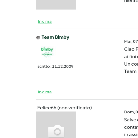
niente!
In cima
Team Bimby
Mar, 0
Ciao F
ai fin
Un cor
Iscritto : 11.12.2009
Team 
In cima
Felice66 (non verificato)
Dom, 0
Salve 
contat
in ass