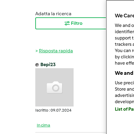
Adatta la ricerca
Ordina
We Care
Filtro
I ris
We and 
identifie
support t
trackers 
Risposta rapida
You can r
by clicki
have effe
Bepi23
Mar, 0
We and 
Ciao p
Use preci
Store and
advertis
develop
List of P
Iscritto : 09.07.2024
In cima