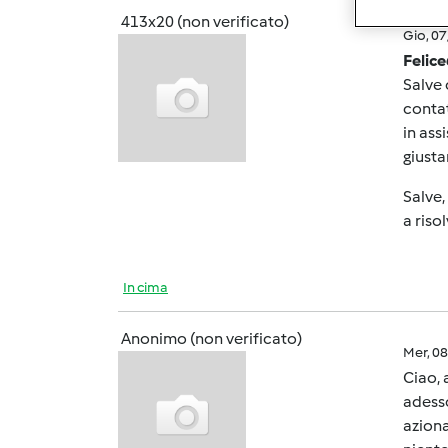
413x20 (non verificato)
Gio, 0
Felice
Salve 
contat
in ass
giusta
Salve,
a riso
In cima
Anonimo (non verificato)
Mer, 0
Ciao, 
adesso
aziona