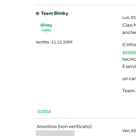
Team Bimby
Lun, 0
Ciao M
anche
Iscritto : 11.12.2009
ti inf
assis
tecnic
Il ser
un car
Team 
In cima
Anonimo (non verificato)
Ven, 0