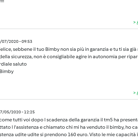
!!!
7/07/2020 - 09:53
elice, sebbene il tuo Bimby non sia più in garanzia e tu ti sia già
i della sicurezza, non è consigliabile agire in autonomia per ripa
diale saluto
Bimby
7/05/2020 - 12:25
come tutti voi dopo l scadenza della garanzia il tm5 ha present
tato l l'assistenza e chiamato chi mi ha venduto il bimby, ho ca
istenza udite udite si prendono 160 euro. Visto le mie capacità i