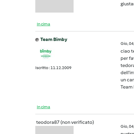
giusta
In cima
Team Bimby
Gio, 0
ciao 
per fa
tedor
Iscritto : 11.12.2009
dell'i
un car
Team 
In cima
teodora87 (non verificato)
Gio, 0
purtro