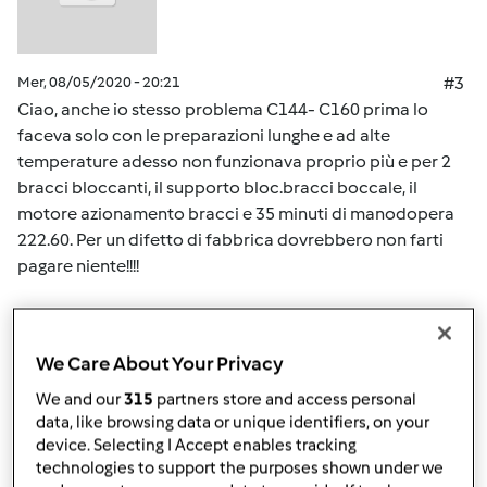
Mer, 08/05/2020 - 20:21
#3
Ciao, anche io stesso problema C144- C160 prima lo
faceva solo con le preparazioni lunghe e ad alte
temperature adesso non funzionava proprio più e per 2
bracci bloccanti, il supporto bloc.bracci boccale, il
motore azionamento bracci e 35 minuti di manodopera
222.60. Per un difetto di fabbrica dovrebbero non farti
pagare niente!!!!
In cima
We Care About Your Privacy
Accedi
o
registrati
per poter commentare
We and our
315
partners store and access personal
data, like browsing data or unique identifiers, on your
Team Bimby
Iscritto : 11.12.2009
device. Selecting I Accept enables tracking
technologies to support the purposes shown under we