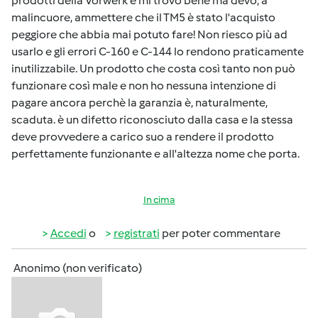
prodotti della Vorwerk e mi trovo bene ma devo, a
malincuore, ammettere che il TM5 è stato l'acquisto
peggiore che abbia mai potuto fare! Non riesco più ad
usarlo e gli errori C-160 e C-144 lo rendono praticamente
inutilizzabile. Un prodotto che costa così tanto non può
funzionare così male e non ho nessuna intenzione di
pagare ancora perchè la garanzia è, naturalmente,
scaduta. è un difetto riconosciuto dalla casa e la stessa
deve provvedere a carico suo a rendere il prodotto
perfettamente funzionante e all'altezza nome che porta.
In cima
Accedi
o
registrati
per poter commentare
Anonimo (non verificato)