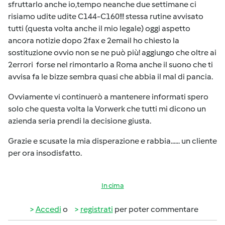
sfruttarlo anche io,tempo neanche due settimane ci
risiamo udite udite C144-C160!!! stessa rutine avvisato
tutti (questa volta anche il mio legale) oggi aspetto
ancora notizie dopo 2fax e 2email ho chiesto la
sostituzione ovvio non se ne può più! aggiungo che oltre ai
2errori forse nel rimontarlo a Roma anche il suono che ti
avvisa fa le bizze sembra quasi che abbia il mal di pancia.
Ovviamente vi continuerò a mantenere informati spero
solo che questa volta la Vorwerk che tutti mi dicono un
azienda seria prendi la decisione giusta.
Grazie e scusate la mia disperazione e rabbia...... un cliente
per ora insodisfatto.
In cima
Accedi
o
registrati
per poter commentare