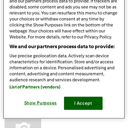
and our partners process data to provide. If trackers are
disabled, some content and ads you see may not be as
relevant to you. You can resurface this menu to change
Mar, 07/07/2020 - 09:53
#4
your choices or withdraw consent at any time by
clicking the Show Purposes link on the bottom of the
Ciao Felice, sebbene il tuo Bimby non sia più in garanzia e
webpage .Your choices will have effect within our
tu ti sia già rivolto alla nostra assistenza, ribadiamo che, ai
Website. For more details, refer to our Privacy Policy.
fini della sicurezza, non è consigliabile agire in autonomia
We and our partners process data to provide:
per riparare un Bimby.
Un cordiale saluto
Use precise geolocation data. Actively scan device
Team Bimby
characteristics for identification. Store and/or access
information on a device. Personalised advertising and
content, advertising and content measurement,
In cima
audience research and services development.
List of Partners (vendors)
Accedi
o
registrati
per poter commentare
Show Purposes
I Accept
Felice66 (non verificato)