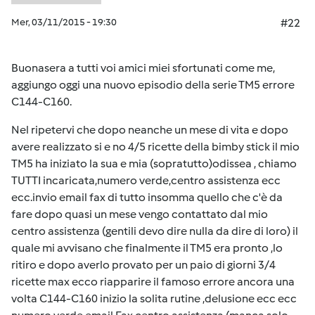
Mer, 03/11/2015 - 19:30
#22
Buonasera a tutti voi amici miei sfortunati come me,
aggiungo oggi una nuovo episodio della serie TM5 errore
C144-C160.
Nel ripetervi che dopo neanche un mese di vita e dopo
avere realizzato si e no 4/5 ricette della bimby stick il mio
TM5 ha iniziato la sua e mia (sopratutto)odissea , chiamo
TUTTI incaricata,numero verde,centro assistenza ecc
ecc.invio email fax di tutto insomma quello che c'è da
fare dopo quasi un mese vengo contattato dal mio
centro assistenza (gentili devo dire nulla da dire di loro) il
quale mi avvisano che finalmente il TM5 era pronto ,lo
ritiro e dopo averlo provato per un paio di giorni 3/4
ricette max ecco riapparire il famoso errore ancora una
volta C144-C160 inizio la solita rutine ,delusione ecc ecc