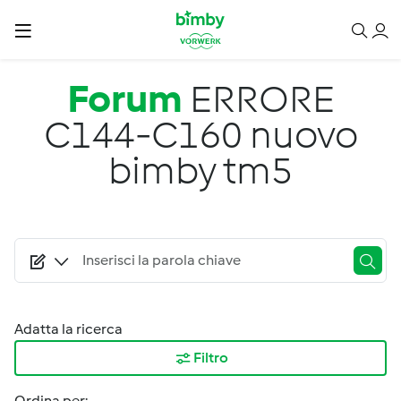
Salta al contenuto principale
Forum
ERRORE
C144-C160 nuovo
bimby tm5
Adatta la ricerca
Filtro
Ordina per: