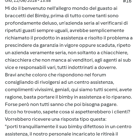
Gio, 12/06/2018 - 13:58
#16
Mi do il benvenuto nell'allegro mondo del guasto ai
braccetti del Bimby, prima di tutto come tanti sono
profondamente deluso, un'azienda seria al verificarsi di
ripetuti guasti sempre uguali, avrebbe semplicemente
richiamato il prodotto in assistenza e risolto il problema a
prescindere da garanzia in vigore oppure scaduta, ripeto
un azienda veramente seria, non soltanto a chiacchiere,
chiacchiera che non manca ai venditori, agli agenti ai sub
vice e responsabili vari, tutti indottrinati a doverre.
Bravi anche coloro che rispondono nel forum
consigliando di rivolgersi ad un centro assistenza,
complimenti vivissimi, geniali, qui siamo tutti scemi, avete
ragione, basta portare il bimby in assistenza e lo riparano.
Forse però non tutti sanno che poi bisogna pagare.
Ecco ho trovato, sapete cosa si aspetterebbero i clienti?
Vorrebbero ricevere una risposta tipo questa:
"porti tranquillamente il suo bimby difettoso in un centro
assistenza, il nostro personale incaricato le ritireà il