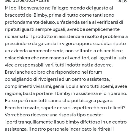
Gio, 12/06/2018 - 13:58
#16
Mi do il benvenuto nell'allegro mondo del guasto ai
braccetti del Bimby, prima di tutto come tanti sono
profondamente deluso, un'azienda seria al verificarsi di
ripetuti guasti sempre uguali, avrebbe semplicemente
richiamato il prodotto in assistenza e risolto il problema a
prescindere da garanzia in vigore oppure scaduta, ripeto
un azienda veramente seria, non soltanto a chiacchiere,
chiacchiera che non manca ai venditori, agli agenti ai sub
vice e responsabili vari, tutti indottrinati a doverre.
Bravi anche coloro che rispondono nel forum
consigliando di rivolgersi ad un centro assistenza,
complimenti vivissimi, geniali, qui siamo tutti scemi, avete
ragione, basta portare il bimby in assistenza e lo riparano.
Forse però non tutti sanno che poi bisogna pagare.
Ecco ho trovato, sapete cosa si aspetterebbero i clienti?
Vorrebbero ricevere una risposta tipo questa:
"porti tranquillamente il suo bimby difettoso in un centro
assistenza, il nostro personale incaricato le ritireà il