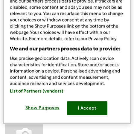
and our partners process data to provide. If trackers are
disabled, some content and ads you see may not be as
relevant to you. You can resurface this menu to change
Mar, 07/07/2020 - 09:53
#4
your choices or withdraw consent at any time by
clicking the Show Purposes link on the bottom of the
Ciao Felice, sebbene il tuo Bimby non sia più in garanzia e
webpage .Your choices will have effect within our
tu ti sia già rivolto alla nostra assistenza, ribadiamo che, ai
Website. For more details, refer to our Privacy Policy.
fini della sicurezza, non è consigliabile agire in autonomia
We and our partners process data to provide:
per riparare un Bimby.
Un cordiale saluto
Use precise geolocation data. Actively scan device
Team Bimby
characteristics for identification. Store and/or access
information on a device. Personalised advertising and
content, advertising and content measurement,
In cima
audience research and services development.
List of Partners (vendors)
Accedi
o
registrati
per poter commentare
Show Purposes
I Accept
Felice66 (non verificato)