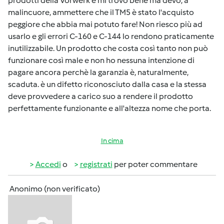
prodotti della Vorwerk e mi trovo bene ma devo, a
malincuore, ammettere che il TM5 è stato l'acquisto
peggiore che abbia mai potuto fare! Non riesco più ad
usarlo e gli errori C-160 e C-144 lo rendono praticamente
inutilizzabile. Un prodotto che costa così tanto non può
funzionare così male e non ho nessuna intenzione di
pagare ancora perchè la garanzia è, naturalmente,
scaduta. è un difetto riconosciuto dalla casa e la stessa
deve provvedere a carico suo a rendere il prodotto
perfettamente funzionante e all'altezza nome che porta.
In cima
Accedi
o
registrati
per poter commentare
Anonimo (non verificato)