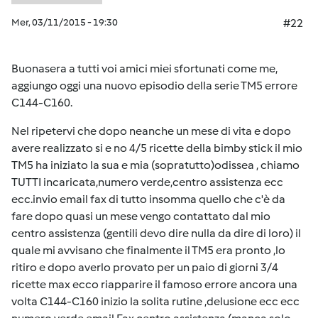
Mer, 03/11/2015 - 19:30
#22
Buonasera a tutti voi amici miei sfortunati come me,
aggiungo oggi una nuovo episodio della serie TM5 errore
C144-C160.
Nel ripetervi che dopo neanche un mese di vita e dopo
avere realizzato si e no 4/5 ricette della bimby stick il mio
TM5 ha iniziato la sua e mia (sopratutto)odissea , chiamo
TUTTI incaricata,numero verde,centro assistenza ecc
ecc.invio email fax di tutto insomma quello che c'è da
fare dopo quasi un mese vengo contattato dal mio
centro assistenza (gentili devo dire nulla da dire di loro) il
quale mi avvisano che finalmente il TM5 era pronto ,lo
ritiro e dopo averlo provato per un paio di giorni 3/4
ricette max ecco riapparire il famoso errore ancora una
volta C144-C160 inizio la solita rutine ,delusione ecc ecc