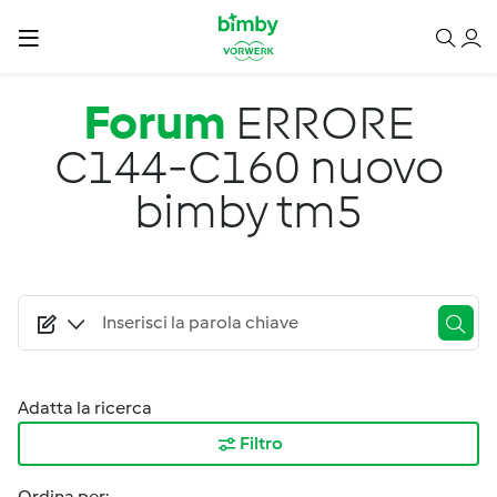
Salta al contenuto principale
Forum
ERRORE
C144-C160 nuovo
bimby tm5
Adatta la ricerca
Filtro
Ordina per: