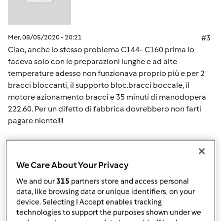
Mer, 08/05/2020 - 20:21
#3
Ciao, anche io stesso problema C144- C160 prima lo
faceva solo con le preparazioni lunghe e ad alte
temperature adesso non funzionava proprio più e per 2
bracci bloccanti, il supporto bloc.bracci boccale, il
motore azionamento bracci e 35 minuti di manodopera
222.60. Per un difetto di fabbrica dovrebbero non farti
pagare niente!!!!
In cima
We Care About Your Privacy
Accedi
o
registrati
per poter commentare
We and our
315
partners store and access personal
data, like browsing data or unique identifiers, on your
Team Bimby
Iscritto : 11.12.2009
device. Selecting I Accept enables tracking
technologies to support the purposes shown under we