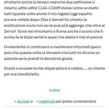
sfruttarlo anche io,tempo neanche due settimane ci
risiamo udite udite C144-C160!!! stessa rutine avvisato
tutti (questa volta anche il mio legale) oggi aspetto
ancora notizie dopo 2fax e 2email ho chiesto la
sostituzione ovvio non se ne può più! aggiungo che oltre ai
2errori forse nel rimontarlo a Roma anche il suono che ti
avvisa fa le bizze sembra quasi che abbia il mal di pancia.
Ovviamente vi continuerò a mantenere informati spero
solo che questa volta la Vorwerk che tutti mi dicono un
azienda seria prendi la decisione giusta.
Grazie e scusate la mia disperazione e rabbia...... un cliente
per ora insodisfatto.
In cima
Accedi
o
registrati
per poter commentare