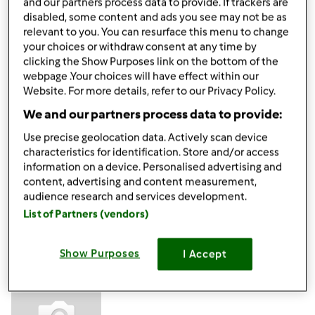
and our partners process data to provide. If trackers are
disabled, some content and ads you see may not be as
relevant to you. You can resurface this menu to change
Mar, 07/07/2020 - 09:53
#4
your choices or withdraw consent at any time by
clicking the Show Purposes link on the bottom of the
Ciao Felice, sebbene il tuo Bimby non sia più in garanzia e
webpage .Your choices will have effect within our
tu ti sia già rivolto alla nostra assistenza, ribadiamo che, ai
Website. For more details, refer to our Privacy Policy.
fini della sicurezza, non è consigliabile agire in autonomia
We and our partners process data to provide:
per riparare un Bimby.
Un cordiale saluto
Use precise geolocation data. Actively scan device
Team Bimby
characteristics for identification. Store and/or access
information on a device. Personalised advertising and
content, advertising and content measurement,
In cima
audience research and services development.
List of Partners (vendors)
Accedi
o
registrati
per poter commentare
Show Purposes
I Accept
Felice66 (non verificato)