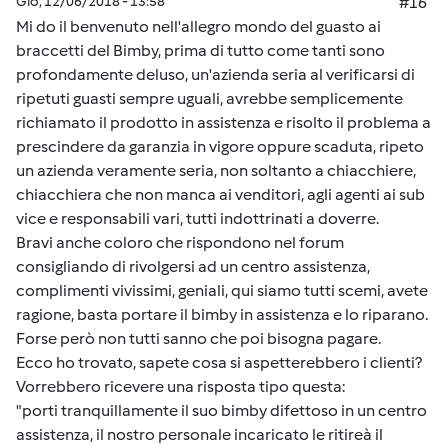
Gio, 12/06/2018 - 13:58
#16
Mi do il benvenuto nell'allegro mondo del guasto ai
braccetti del Bimby, prima di tutto come tanti sono
profondamente deluso, un'azienda seria al verificarsi di
ripetuti guasti sempre uguali, avrebbe semplicemente
richiamato il prodotto in assistenza e risolto il problema a
prescindere da garanzia in vigore oppure scaduta, ripeto
un azienda veramente seria, non soltanto a chiacchiere,
chiacchiera che non manca ai venditori, agli agenti ai sub
vice e responsabili vari, tutti indottrinati a doverre.
Bravi anche coloro che rispondono nel forum
consigliando di rivolgersi ad un centro assistenza,
complimenti vivissimi, geniali, qui siamo tutti scemi, avete
ragione, basta portare il bimby in assistenza e lo riparano.
Forse però non tutti sanno che poi bisogna pagare.
Ecco ho trovato, sapete cosa si aspetterebbero i clienti?
Vorrebbero ricevere una risposta tipo questa:
"porti tranquillamente il suo bimby difettoso in un centro
assistenza, il nostro personale incaricato le ritireà il