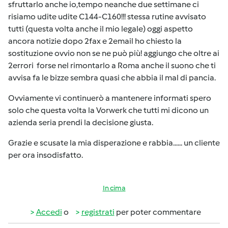
sfruttarlo anche io,tempo neanche due settimane ci
risiamo udite udite C144-C160!!! stessa rutine avvisato
tutti (questa volta anche il mio legale) oggi aspetto
ancora notizie dopo 2fax e 2email ho chiesto la
sostituzione ovvio non se ne può più! aggiungo che oltre ai
2errori forse nel rimontarlo a Roma anche il suono che ti
avvisa fa le bizze sembra quasi che abbia il mal di pancia.
Ovviamente vi continuerò a mantenere informati spero
solo che questa volta la Vorwerk che tutti mi dicono un
azienda seria prendi la decisione giusta.
Grazie e scusate la mia disperazione e rabbia...... un cliente
per ora insodisfatto.
In cima
Accedi
o
registrati
per poter commentare