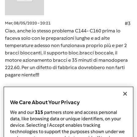
Mer, 08/05/2020 - 20:21
#3
Ciao, anche io stesso problema C144- C160 prima lo
faceva solo con le preparazioni lunghe e ad alte
temperature adesso non funzionava proprio più e per 2
bracci bloccanti, il supporto bloc.bracci boccale, il
motore azionamento bracci e 35 minuti di manodopera
222.60. Per un difetto di fabbrica dovrebbero non farti
pagare niente!!!!
In cima
We Care About Your Privacy
Accedi
o
registrati
per poter commentare
We and our
315
partners store and access personal
data, like browsing data or unique identifiers, on your
Team Bimby
Iscritto : 11.12.2009
device. Selecting I Accept enables tracking
technologies to support the purposes shown under we