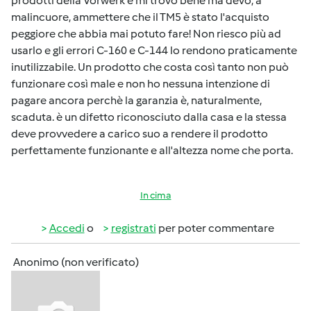
prodotti della Vorwerk e mi trovo bene ma devo, a
malincuore, ammettere che il TM5 è stato l'acquisto
peggiore che abbia mai potuto fare! Non riesco più ad
usarlo e gli errori C-160 e C-144 lo rendono praticamente
inutilizzabile. Un prodotto che costa così tanto non può
funzionare così male e non ho nessuna intenzione di
pagare ancora perchè la garanzia è, naturalmente,
scaduta. è un difetto riconosciuto dalla casa e la stessa
deve provvedere a carico suo a rendere il prodotto
perfettamente funzionante e all'altezza nome che porta.
In cima
Accedi
o
registrati
per poter commentare
Anonimo (non verificato)