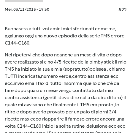
Mer, 03/11/2015 - 19:30
#22
Buonasera a tutti voi amici miei sfortunati come me,
aggiungo oggi una nuovo episodio della serie TM5 errore
C144-C160.
Nel ripetervi che dopo neanche un mese di vita e dopo
avere realizzato si e no 4/5 ricette della bimby stick il mio
TM5 ha iniziato la sua e mia (sopratutto)odissea , chiamo
TUTTI incaricata,numero verde,centro assistenza ecc
ecc.invio email fax di tutto insomma quello che c'è da
fare dopo quasi un mese vengo contattato dal mio
centro assistenza (gentili devo dire nulla da dire di loro) il
quale mi avvisano che finalmente il TM5 era pronto ,lo
ritiro e dopo averlo provato per un paio di giorni 3/4
ricette max ecco riapparire il famoso errore ancora una
volta C144-C160 inizio la solita rutine ,delusione ecc ecc