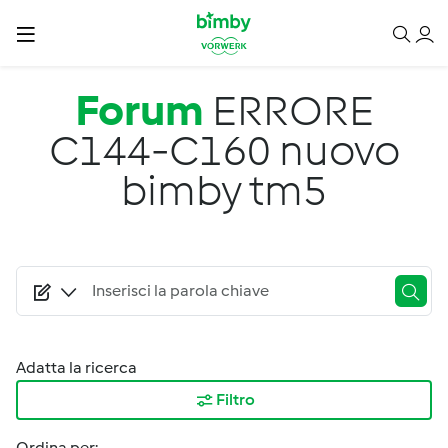
Salta al contenuto principale
Forum
ERRORE
C144-C160 nuovo
bimby tm5
Adatta la ricerca
Filtro
Ordina per: