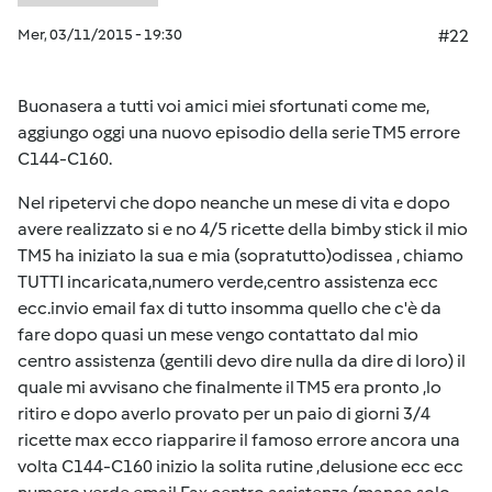
Mer, 03/11/2015 - 19:30
#22
Buonasera a tutti voi amici miei sfortunati come me,
aggiungo oggi una nuovo episodio della serie TM5 errore
C144-C160.
Nel ripetervi che dopo neanche un mese di vita e dopo
avere realizzato si e no 4/5 ricette della bimby stick il mio
TM5 ha iniziato la sua e mia (sopratutto)odissea , chiamo
TUTTI incaricata,numero verde,centro assistenza ecc
ecc.invio email fax di tutto insomma quello che c'è da
fare dopo quasi un mese vengo contattato dal mio
centro assistenza (gentili devo dire nulla da dire di loro) il
quale mi avvisano che finalmente il TM5 era pronto ,lo
ritiro e dopo averlo provato per un paio di giorni 3/4
ricette max ecco riapparire il famoso errore ancora una
volta C144-C160 inizio la solita rutine ,delusione ecc ecc