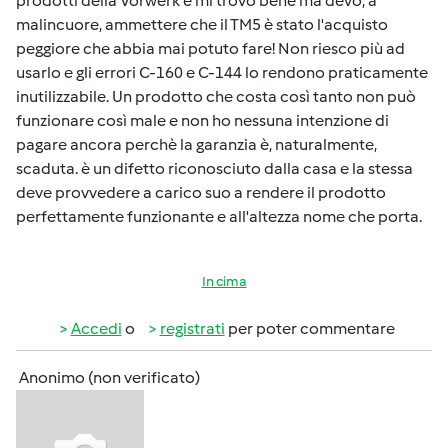
prodotti della Vorwerk e mi trovo bene ma devo, a
malincuore, ammettere che il TM5 è stato l'acquisto
peggiore che abbia mai potuto fare! Non riesco più ad
usarlo e gli errori C-160 e C-144 lo rendono praticamente
inutilizzabile. Un prodotto che costa così tanto non può
funzionare così male e non ho nessuna intenzione di
pagare ancora perchè la garanzia è, naturalmente,
scaduta. è un difetto riconosciuto dalla casa e la stessa
deve provvedere a carico suo a rendere il prodotto
perfettamente funzionante e all'altezza nome che porta.
In cima
Accedi
o
registrati
per poter commentare
Anonimo (non verificato)