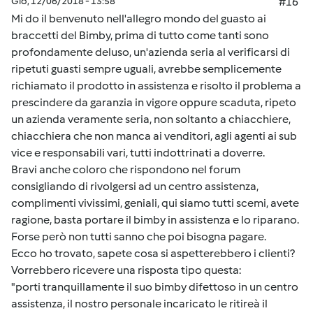
Gio, 12/06/2018 - 13:58
#16
Mi do il benvenuto nell'allegro mondo del guasto ai
braccetti del Bimby, prima di tutto come tanti sono
profondamente deluso, un'azienda seria al verificarsi di
ripetuti guasti sempre uguali, avrebbe semplicemente
richiamato il prodotto in assistenza e risolto il problema a
prescindere da garanzia in vigore oppure scaduta, ripeto
un azienda veramente seria, non soltanto a chiacchiere,
chiacchiera che non manca ai venditori, agli agenti ai sub
vice e responsabili vari, tutti indottrinati a doverre.
Bravi anche coloro che rispondono nel forum
consigliando di rivolgersi ad un centro assistenza,
complimenti vivissimi, geniali, qui siamo tutti scemi, avete
ragione, basta portare il bimby in assistenza e lo riparano.
Forse però non tutti sanno che poi bisogna pagare.
Ecco ho trovato, sapete cosa si aspetterebbero i clienti?
Vorrebbero ricevere una risposta tipo questa:
"porti tranquillamente il suo bimby difettoso in un centro
assistenza, il nostro personale incaricato le ritireà il