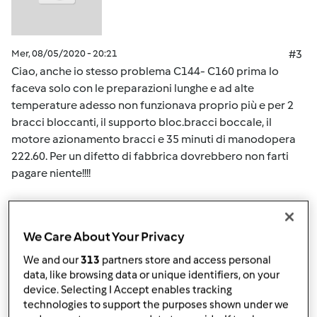
Mer, 08/05/2020 - 20:21
#3
Ciao, anche io stesso problema C144- C160 prima lo
faceva solo con le preparazioni lunghe e ad alte
temperature adesso non funzionava proprio più e per 2
bracci bloccanti, il supporto bloc.bracci boccale, il
motore azionamento bracci e 35 minuti di manodopera
222.60. Per un difetto di fabbrica dovrebbero non farti
pagare niente!!!!
In cima
We Care About Your Privacy
Accedi
o
registrati
per poter commentare
We and our
313
partners store and access personal
data, like browsing data or unique identifiers, on your
Team Bimby
Iscritto : 11.12.2009
device. Selecting I Accept enables tracking
technologies to support the purposes shown under we