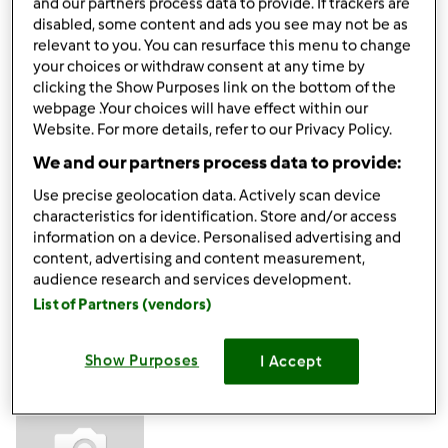
and our partners process data to provide. If trackers are
disabled, some content and ads you see may not be as
relevant to you. You can resurface this menu to change
Mar, 07/07/2020 - 09:53
#4
your choices or withdraw consent at any time by
clicking the Show Purposes link on the bottom of the
Ciao Felice, sebbene il tuo Bimby non sia più in garanzia e
webpage .Your choices will have effect within our
tu ti sia già rivolto alla nostra assistenza, ribadiamo che, ai
Website. For more details, refer to our Privacy Policy.
fini della sicurezza, non è consigliabile agire in autonomia
We and our partners process data to provide:
per riparare un Bimby.
Un cordiale saluto
Use precise geolocation data. Actively scan device
Team Bimby
characteristics for identification. Store and/or access
information on a device. Personalised advertising and
content, advertising and content measurement,
In cima
audience research and services development.
List of Partners (vendors)
Accedi
o
registrati
per poter commentare
Show Purposes
I Accept
Felice66 (non verificato)