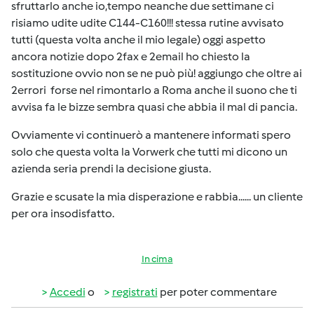
sfruttarlo anche io,tempo neanche due settimane ci
risiamo udite udite C144-C160!!! stessa rutine avvisato
tutti (questa volta anche il mio legale) oggi aspetto
ancora notizie dopo 2fax e 2email ho chiesto la
sostituzione ovvio non se ne può più! aggiungo che oltre ai
2errori forse nel rimontarlo a Roma anche il suono che ti
avvisa fa le bizze sembra quasi che abbia il mal di pancia.
Ovviamente vi continuerò a mantenere informati spero
solo che questa volta la Vorwerk che tutti mi dicono un
azienda seria prendi la decisione giusta.
Grazie e scusate la mia disperazione e rabbia...... un cliente
per ora insodisfatto.
In cima
Accedi
o
registrati
per poter commentare