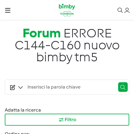
Salta al contenuto principale
Forum
ERRORE
C144-C160 nuovo
bimby tm5
Adatta la ricerca
Filtro
Ordina per: