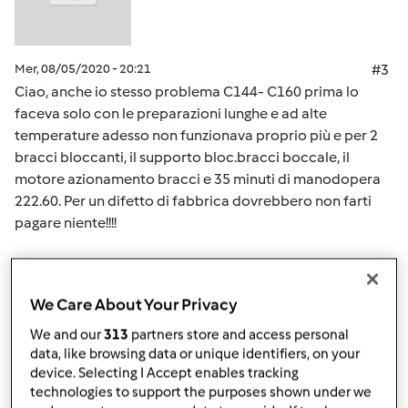
Mer, 08/05/2020 - 20:21
#3
Ciao, anche io stesso problema C144- C160 prima lo
faceva solo con le preparazioni lunghe e ad alte
temperature adesso non funzionava proprio più e per 2
bracci bloccanti, il supporto bloc.bracci boccale, il
motore azionamento bracci e 35 minuti di manodopera
222.60. Per un difetto di fabbrica dovrebbero non farti
pagare niente!!!!
In cima
We Care About Your Privacy
Accedi
o
registrati
per poter commentare
We and our
313
partners store and access personal
data, like browsing data or unique identifiers, on your
Team Bimby
Iscritto : 11.12.2009
device. Selecting I Accept enables tracking
technologies to support the purposes shown under we