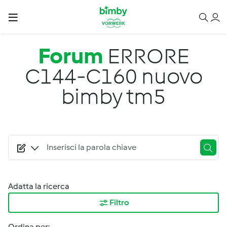
Salta al contenuto principale
Forum
ERRORE
C144-C160 nuovo
bimby tm5
Adatta la ricerca
Filtro
Ordina per: