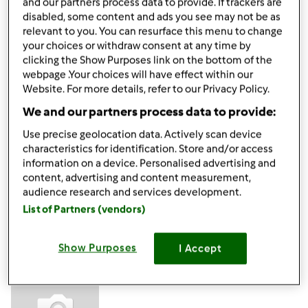
and our partners process data to provide. If trackers are
disabled, some content and ads you see may not be as
relevant to you. You can resurface this menu to change
Mar, 07/07/2020 - 09:53
#4
your choices or withdraw consent at any time by
clicking the Show Purposes link on the bottom of the
Ciao Felice, sebbene il tuo Bimby non sia più in garanzia e
webpage .Your choices will have effect within our
tu ti sia già rivolto alla nostra assistenza, ribadiamo che, ai
Website. For more details, refer to our Privacy Policy.
fini della sicurezza, non è consigliabile agire in autonomia
We and our partners process data to provide:
per riparare un Bimby.
Un cordiale saluto
Use precise geolocation data. Actively scan device
Team Bimby
characteristics for identification. Store and/or access
information on a device. Personalised advertising and
content, advertising and content measurement,
In cima
audience research and services development.
List of Partners (vendors)
Accedi
o
registrati
per poter commentare
Show Purposes
I Accept
Felice66 (non verificato)