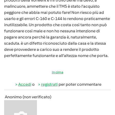
prodotti della Vorwerk e mi trovo bene ma devo, a
malincuore, ammettere che il TM5 è stato l'acquisto
peggiore che abbia mai potuto fare! Non riesco più ad
usarlo e gli errori C-160 e C-144 lo rendono praticamente
inutilizzabile. Un prodotto che costa così tanto non può
funzionare così male e non ho nessuna intenzione di
pagare ancora perchè la garanzia è, naturalmente,
scaduta. è un difetto riconosciuto dalla casa e la stessa
deve provvedere a carico suo a rendere il prodotto
perfettamente funzionante e all'altezza nome che porta.
In cima
Accedi
o
registrati
per poter commentare
Anonimo (non verificato)