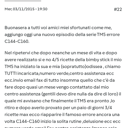
Mer, 03/11/2015 - 19:30
#22
Buonasera a tutti voi amici miei sfortunati come me,
aggiungo oggi una nuovo episodio della serie TM5 errore
C144-C160.
Nel ripetervi che dopo neanche un mese di vita e dopo
avere realizzato si e no 4/5 ricette della bimby stick il mio
TM5 ha iniziato la sua e mia (sopratutto)odissea , chiamo
TUTTI incaricata,numero verde,centro assistenza ecc
ecc.invio email fax di tutto insomma quello che c'è da
fare dopo quasi un mese vengo contattato dal mio
centro assistenza (gentili devo dire nulla da dire di loro) il
quale mi avvisano che finalmente il TM5 era pronto ,lo
ritiro e dopo averlo provato per un paio di giorni 3/4
ricette max ecco riapparire il famoso errore ancora una
volta C144-C160 inizio la solita rutine ,delusione ecc ecc