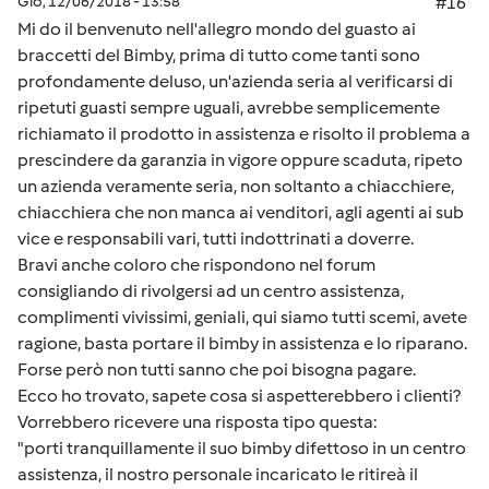
Gio, 12/06/2018 - 13:58
#16
Mi do il benvenuto nell'allegro mondo del guasto ai
braccetti del Bimby, prima di tutto come tanti sono
profondamente deluso, un'azienda seria al verificarsi di
ripetuti guasti sempre uguali, avrebbe semplicemente
richiamato il prodotto in assistenza e risolto il problema a
prescindere da garanzia in vigore oppure scaduta, ripeto
un azienda veramente seria, non soltanto a chiacchiere,
chiacchiera che non manca ai venditori, agli agenti ai sub
vice e responsabili vari, tutti indottrinati a doverre.
Bravi anche coloro che rispondono nel forum
consigliando di rivolgersi ad un centro assistenza,
complimenti vivissimi, geniali, qui siamo tutti scemi, avete
ragione, basta portare il bimby in assistenza e lo riparano.
Forse però non tutti sanno che poi bisogna pagare.
Ecco ho trovato, sapete cosa si aspetterebbero i clienti?
Vorrebbero ricevere una risposta tipo questa:
"porti tranquillamente il suo bimby difettoso in un centro
assistenza, il nostro personale incaricato le ritireà il