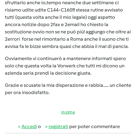
sfruttarlo anche io,tempo neanche due settimane ci
risiamo udite udite C144-C160!!! stessa rutine avvisato
tutti (questa volta anche il mio legale) oggi aspetto
ancora notizie dopo 2fax e 2email ho chiesto la
sostituzione ovvio non se ne può più! aggiungo che oltre ai
2errori forse nel rimontarlo a Roma anche il suono che ti
avvisa fa le bizze sembra quasi che abbia il mal di pancia.
Ovviamente vi continuerò a mantenere informati spero
solo che questa volta la Vorwerk che tutti mi dicono un
azienda seria prendi la decisione giusta.
Grazie e scusate la mia disperazione e rabbia...... un cliente
per ora insodisfatto.
In cima
Accedi
o
registrati
per poter commentare