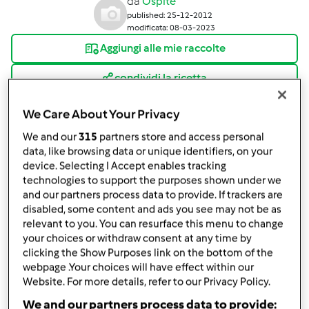
da
Ospite
published: 25-12-2012
modificata: 08-03-2023
Aggiungi alle mie raccolte
condividi la ricetta
We Care About Your Privacy
We and our
315
partners store and access personal
data, like browsing data or unique identifiers, on your
device. Selecting I Accept enables tracking
Ingredienti
technologies to support the purposes shown under we
and our partners process data to provide. If trackers are
Lenticchie
disabled, some content and ads you see may not be as
relevant to you. You can resurface this menu to change
300
g
lenticchie
your choices or withdraw consent at any time by
50
g
polpa di pomodoro
clicking the Show Purposes link on the bottom of the
40
g
olio
webpage .Your choices will have effect within our
Website. For more details, refer to our Privacy Policy.
1
rosmarino
1
scalogno
We and our partners process data to provide: