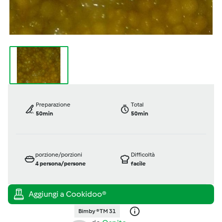
Preparazione
Total
50min
50min
porzione/porzioni
Difficoltà
4
persona/persone
facile
Bimby ® TM 31