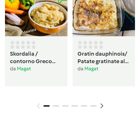
Skordalia /
Gratin dauphinois/
contorno Greco
Patate gratinate alla
🇬🇷 senza glutine,
Francese
da
Magat
da
Magat
senza lattosio
vegano