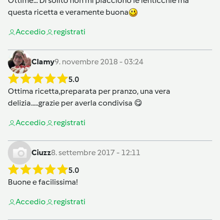
Ottime... Di solito non mi piacciono le lenticchie ma
questa ricetta e veramente buona
Accedi
o
registrati
Clamy
9. novembre 2018 - 03:24
5.0
Ottima ricetta,preparata per pranzo, una vera
delizia.....grazie per averla condivisa 😋
Accedi
o
registrati
Ciuzz
8. settembre 2017 - 12:11
5.0
Buone e facilissima!
Accedi
o
registrati