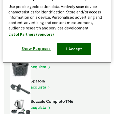
q.b.
sale
Use precise geolocation data. Actively scan device
q.b.
pepe
characteristics for identification. Store and/or access
900
g
acqua
information on a device. Personalised advertising and
100
g
pancetta
content, advertising and content measurement,
audience research and services development.
Aggiungi alla lista della spesa
List of Partners (vendors)
Show Purposes
I Accept
Accessori che ti serviranno
Cestello
acquista
Spatola
acquista
Boccale Completo TM6
acquista