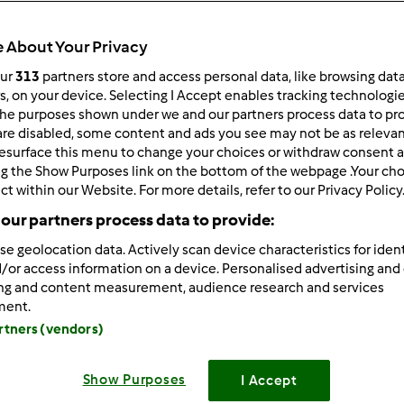
Total
50min
 About Your Privacy
our
313
partners store and access personal data, like browsing dat
rs, on your device. Selecting I Accept enables tracking technologi
he purposes shown under we and our partners process data to prov
porzione/porzioni
8
porzione/porzioni
are disabled, some content and ads you see may not be as relevan
esurface this menu to change your choices or withdraw consent a
ng the Show Purposes link on the bottom of the webpage .Your choi
ct within our Website. For more details, refer to our Privacy Policy
Difficoltà
our partners process data to provide:
facile
se geolocation data. Actively scan device characteristics for ident
/or access information on a device. Personalised advertising and
ing and content measurement, audience research and services
ment.
artners (vendors)
Show Purposes
I Accept