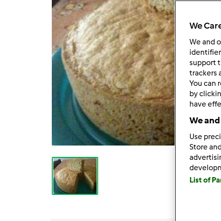
We Care
We and 
identifie
support t
trackers 
You can r
by clicki
have effe
We and 
Use preci
Store and
advertis
develop
List of P