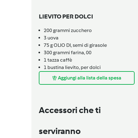
LIEVITO PER DOLCI
200
grammi
zucchero
3
uova
75
g
OLIO DI,
semi di girasole
300
grammi
farina,
00
1
tazza
caffè
1
bustina
lievito,
per dolci
Aggiungi alla lista della spesa
Accessori che ti
serviranno