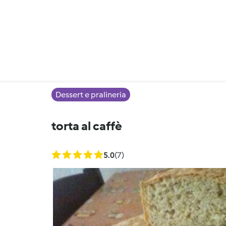
Dessert e pralineria
torta al caffè
5.0
(7)