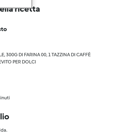
lla ricetta
sto
, 300G DI FARINA 00, 1 TAZZINA DI CAFFÈ
EVITO PER DOLCI
inuti
lio
dda.