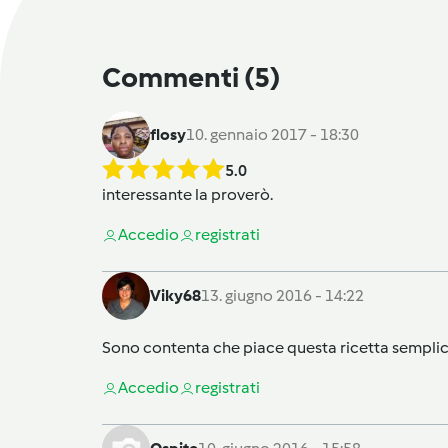
Commenti
(5)
flosy
10. gennaio 2017 - 18:30
5.0
interessante la proverò.
Accedi
o
registrati
Viky68
13. giugno 2016 - 14:22
Sono contenta che piace questa ricetta sempli
Accedi
o
registrati