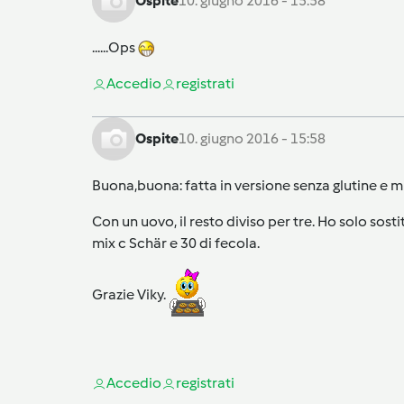
Ospite
10. giugno 2016 - 15:58
......Ops
Accedi
o
registrati
Ospite
10. giugno 2016 - 15:58
Buona,buona: fatta in versione senza glutine e 
Con un uovo, il resto diviso per tre. Ho solo sost
mix c Schär e 30 di fecola.
Grazie Viky.
Accedi
o
registrati