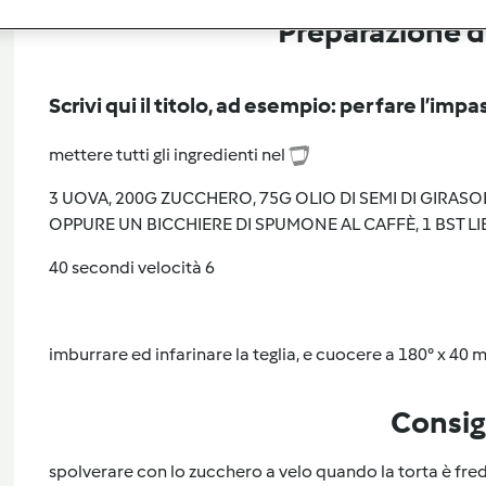
Preparazione de
Scrivi qui il titolo, ad esempio: per fare l’impa
mettere tutti gli ingredienti nel
3 UOVA, 200G ZUCCHERO, 75G OLIO DI SEMI DI GIRASOLE
OPPURE UN BICCHIERE DI SPUMONE AL CAFFÈ, 1 BST LI
40 secondi velocità 6
imburrare ed infarinare la teglia, e cuocere a 180° x 40 m
Consig
spolverare con lo zucchero a velo quando la torta è fre