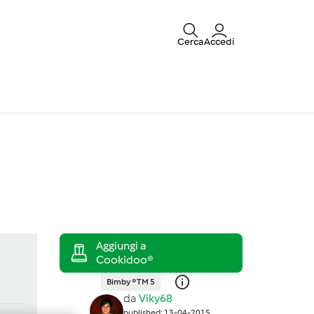
Cerca
Accedi
Bimby ® TM 5
da
Viky68
published: 13-04-2015