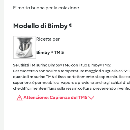
E' molto buona per la colazione
Modello di Bimby ®
Ricetta per
Bimby ® TM 5
Se utilizzi il Misurino Bimby® TM6 con il tuo Bimby® TM5:
Per cuocere o sobbollire a temperature maggiori o ugualia a 95°C, 
quanto il misurino TM6 si fissa perfettamente al coperchio. Il cest
superiore, è permeabile al vapore e previene anche gli schizzi di 
che difficilmente influirà sulla resa in cottura, prevenendo il verific
Attenzione: Capienza del TM5