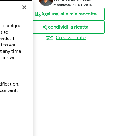
modificata: 27-04-2015
Aggiungi alle mie raccolte
a or unique
condividi la ricetta
es to
Crea variante
ide. If
t to you.
t any time
ces will
.
ification.
 content,