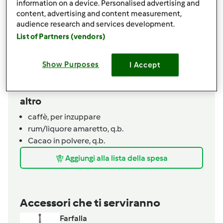
information on a device. Personalised advertising and
20
grammi
olio di oliva
content, advertising and content measurement,
2
bicchiere
bevanda vegetale,
(riso, soia, avena..)
audience research and services development.
crema
List of Partners (vendors)
200
grammi
bevanda vegetale,
(riso, avena, soia..)
40
grammi
zucchero di canna
Show Purposes
I Accept
37
grammi
farina
200
grammi
panna vegetale,
da montare
altro
caffè,
per inzuppare
rum/liquore amaretto,
q.b.
Cacao in polvere,
q.b.
Aggiungi alla lista della spesa
Accessori che ti serviranno
Farfalla