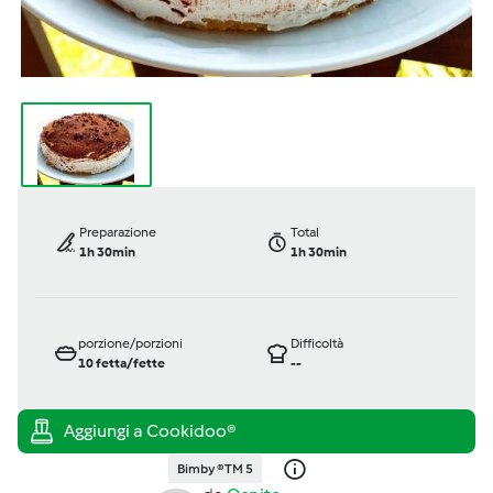
Preparazione
Total
1h 30min
1h 30min
porzione/porzioni
Difficoltà
10
fetta/fette
--
Bimby ® TM 5