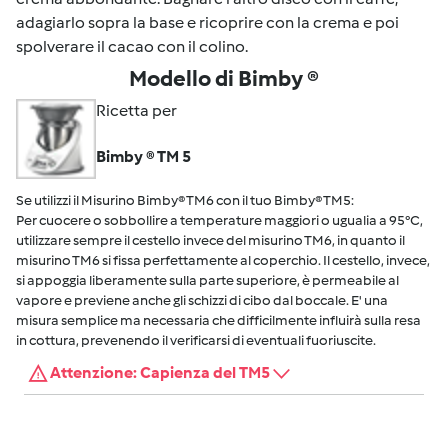
adagiarlo sopra la base e ricoprire con la crema e poi
spolverare il cacao con il colino.
Modello di Bimby ®
Ricetta per
Bimby ® TM 5
Se utilizzi il Misurino Bimby® TM6 con il tuo Bimby® TM5:
Per cuocere o sobbollire a temperature maggiori o ugualia a 95°C,
utilizzare sempre il cestello invece del misurino TM6, in quanto il
misurino TM6 si fissa perfettamente al coperchio. Il cestello, invece,
si appoggia liberamente sulla parte superiore, è permeabile al
vapore e previene anche gli schizzi di cibo dal boccale. E' una
misura semplice ma necessaria che difficilmente influirà sulla resa
in cottura, prevenendo il verificarsi di eventuali fuoriuscite.
Attenzione: Capienza del TM5