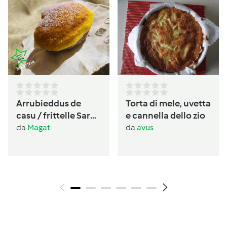
Arrubieddus de
Torta di mele, uvetta
casu / frittelle Sarde
e cannella dello zio
al formaggio di
da
Magat
da
avus
carnevale