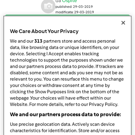
da
Ospite
published: 29-03-2019
modificata: 29-03-2019
Aggiungi alle mie raccolte
We Care About Your Privacy
condividi la ricetta
We and our
313
partners store and access personal
Crea variante
data, like browsing data or unique identifiers, on your
device. Selecting I Accept enables tracking
technologies to support the purposes shown under we
and our partners process data to provide. If trackers are
disabled, some content and ads you see may not be as
relevant to you. You can resurface this menu to change
your choices or withdraw consent at any time by
Ingredienti
clicking the Show Purposes link on the bottom of the
webpage .Your choices will have effect within our
BASE per tortiera da 22 cm
Website. For more details, refer to our Privacy Policy.
300
grammi
farina
We and our partners process data to provide:
200
grammi
zucchero di canna,
tritato fino
1
bustina
lievito
Use precise geolocation data. Actively scan device
characteristics for identification. Store and/or access
80
grammi
olio di semi