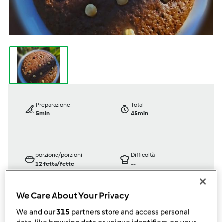
Preparazione
Total
5min
45min
porzione/porzioni
Difficoltà
12
fetta/fette
--
We Care About Your Privacy
Bimby ® TM 31
We and our
315
partners store and access personal