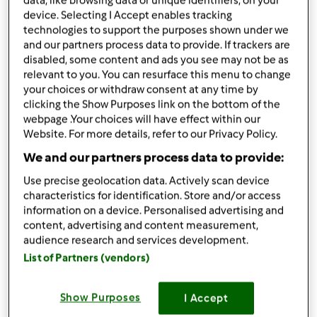
da
Ospite
data, like browsing data or unique identifiers, on your
device. Selecting I Accept enables tracking
published: 24-12-2016
modificata: 26-12-2016
technologies to support the purposes shown under we
and our partners process data to provide. If trackers are
Aggiungi alle mie raccolte
disabled, some content and ads you see may not be as
relevant to you. You can resurface this menu to change
condividi la ricetta
your choices or withdraw consent at any time by
Crea variante
clicking the Show Purposes link on the bottom of the
webpage .Your choices will have effect within our
Website. For more details, refer to our Privacy Policy.
We and our partners process data to provide:
Use precise geolocation data. Actively scan device
characteristics for identification. Store and/or access
Ingredienti
information on a device. Personalised advertising and
content, advertising and content measurement,
Torta nocciolina
audience research and services development.
90
g
nocciole
List of Partners (vendors)
200
g
farina,
(mix integrale e 00)
10
g
cacao amaro
Show Purposes
I Accept
125
g
zucchero canna