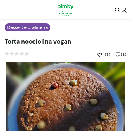
Dessert e pralineria
Torta nocciolina vegan
(1)
(1)