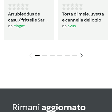
Arrubieddus de
Torta di mele, uvetta
casu / frittelle Sarde
e cannella dello zio
al formaggio di
da
Magat
da
avus
carnevale
Rimani
aggiornato