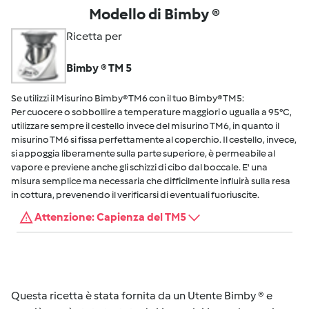
Modello di Bimby ®
Ricetta per
Bimby ® TM 5
Se utilizzi il Misurino Bimby® TM6 con il tuo Bimby® TM5:
Per cuocere o sobbollire a temperature maggiori o ugualia a 95°C,
utilizzare sempre il cestello invece del misurino TM6, in quanto il
misurino TM6 si fissa perfettamente al coperchio. Il cestello, invece,
si appoggia liberamente sulla parte superiore, è permeabile al
vapore e previene anche gli schizzi di cibo dal boccale. E' una
misura semplice ma necessaria che difficilmente influirà sulla resa
in cottura, prevenendo il verificarsi di eventuali fuoriuscite.
Attenzione: Capienza del TM5
Questa ricetta è stata fornita da un Utente Bimby ® e