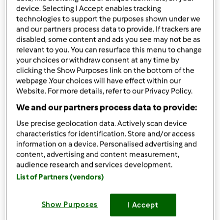
da
Robia68
device. Selecting I Accept enables tracking
published: 05-08-2019
technologies to support the purposes shown under we
Aggiungi alle mie raccolte
and our partners process data to provide. If trackers are
disabled, some content and ads you see may not be as
relevant to you. You can resurface this menu to change
condividi la ricetta
your choices or withdraw consent at any time by
Crea variante
clicking the Show Purposes link on the bottom of the
webpage .Your choices will have effect within our
Website. For more details, refer to our Privacy Policy.
We and our partners process data to provide:
Use precise geolocation data. Actively scan device
characteristics for identification. Store and/or access
Ingredienti
information on a device. Personalised advertising and
content, advertising and content measurement,
Yogurt gelato light alla pesca
audience research and services development.
200
grammi
yogurt greco
List of Partners (vendors)
3
pesche gialle congelate
2
cucchiai
miele
Show Purposes
I Accept
biscotti