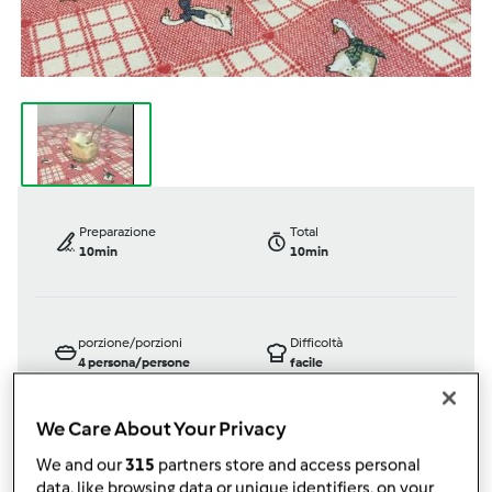
Preparazione
Total
10min
10min
porzione/porzioni
Difficoltà
4
persona/persone
facile
We Care About Your Privacy
We and our
315
partners store and access personal
Bimby ® TM 5
data, like browsing data or unique identifiers, on your