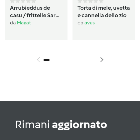
Arrubieddus de
Torta di mele, uvetta
casu / frittelle Sarde
e cannella dello zio
al formaggio di
da
Magat
da
avus
carnevale
Rimani
aggiornato