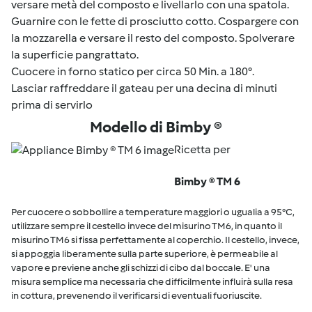
versare metà del composto e livellarlo con una spatola.
Guarnire con le fette di prosciutto cotto. Cospargere con
la mozzarella e versare il resto del composto. Spolverare
la superficie pangrattato.
Cuocere in forno statico per circa 50 Min. a 180°.
Lasciar raffreddare il gateau per una decina di minuti
prima di servirlo
Modello di Bimby ®
Ricetta per
Bimby ® TM 6
Per cuocere o sobbollire a temperature maggiori o ugualia a 95°C,
utilizzare sempre il cestello invece del misurino TM6, in quanto il
misurino TM6 si fissa perfettamente al coperchio. Il cestello, invece,
si appoggia liberamente sulla parte superiore, è permeabile al
vapore e previene anche gli schizzi di cibo dal boccale. E' una
misura semplice ma necessaria che difficilmente influirà sulla resa
in cottura, prevenendo il verificarsi di eventuali fuoriuscite.