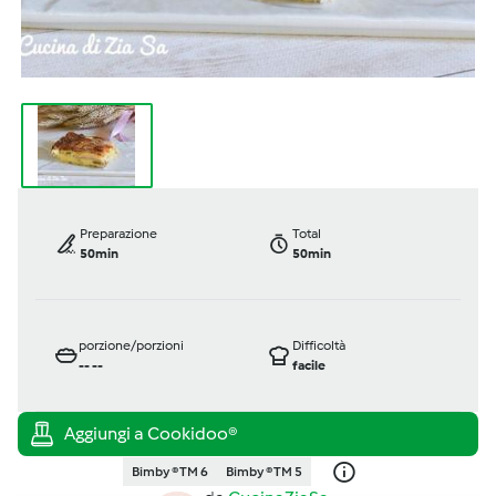
Preparazione
Total
50min
50min
porzione/porzioni
Difficoltà
--
--
facile
Bimby ® TM 6
Bimby ® TM 5