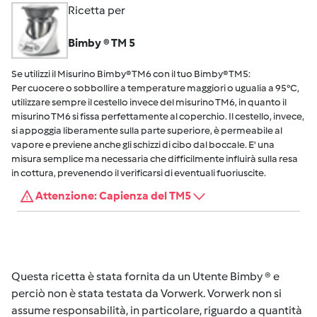
Ricetta per
Bimby ® TM 5
Se utilizzi il Misurino Bimby® TM6 con il tuo Bimby® TM5:
Per cuocere o sobbollire a temperature maggiori o ugualia a 95°C,
utilizzare sempre il cestello invece del misurino TM6, in quanto il
misurino TM6 si fissa perfettamente al coperchio. Il cestello, invece,
si appoggia liberamente sulla parte superiore, è permeabile al
vapore e previene anche gli schizzi di cibo dal boccale. E' una
misura semplice ma necessaria che difficilmente influirà sulla resa
in cottura, prevenendo il verificarsi di eventuali fuoriuscite.
Attenzione: Capienza del TM5
Questa ricetta è stata fornita da un Utente Bimby ® e
perciò non è stata testata da Vorwerk. Vorwerk non si
assume responsabilità, in particolare, riguardo a quantità