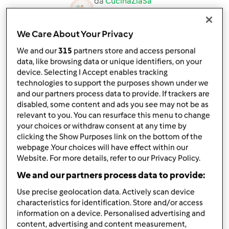
da
CucinaZiaSa
published: 15-02-2024
modificata: 25-03-2024
We Care About Your Privacy
Aggiungi alle mie raccolte
We and our
315
partners store and access personal
condividi la ricetta
data, like browsing data or unique identifiers, on your
device. Selecting I Accept enables tracking
Crea variante
technologies to support the purposes shown under we
and our partners process data to provide. If trackers are
disabled, some content and ads you see may not be as
relevant to you. You can resurface this menu to change
your choices or withdraw consent at any time by
clicking the Show Purposes link on the bottom of the
Ingredienti
webpage .Your choices will have effect within our
Website. For more details, refer to our Privacy Policy.
Gateau di patate zucchine e prosciutto
We and our partners process data to provide:
300
grammi
zucchine
Use precise geolocation data. Actively scan device
20
grammi
olio extra vergine di oliva
characteristics for identification. Store and/or access
700
grammi
patate
information on a device. Personalised advertising and
100
grammi
mozzarella
content, advertising and content measurement,