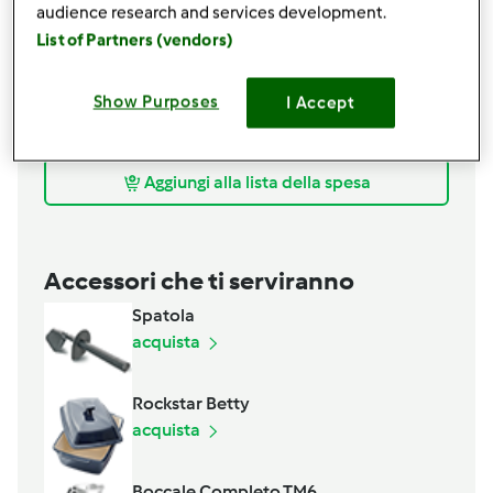
200
grammi
latte
audience research and services development.
2
uova
List of Partners (vendors)
50
grammi
Grana Padano grattugiato
100
grammi
prosciutto cotto a fette
Show Purposes
I Accept
q.b.
pane grattugiato
q.b.
sale
Aggiungi alla lista della spesa
Accessori che ti serviranno
Spatola
acquista
Rockstar Betty
acquista
Boccale Completo TM6