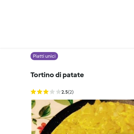
Piatti unici
Tortino di patate
2.5
(2)