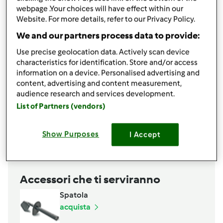
webpage .Your choices will have effect within our
2
tuorli
Website. For more details, refer to our Privacy Policy.
250
g
di semolino di grano
Per il sugo:
We and our partners process data to provide:
350
g
di radicchio rosso
Use precise geolocation data. Actively scan device
80
g
di mele verdi
characteristics for identification. Store and/or access
1
scalogno
information on a device. Personalised advertising and
30
g
di olio extravergine di oliva
content, advertising and content measurement,
sale q.b.
audience research and services development.
pepe q.b.
List of Partners (vendors)
20
g
di burro
Aggiungi alla lista della spesa
Show Purposes
I Accept
Accessori che ti serviranno
Spatola
acquista