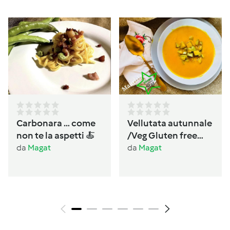
Carbonara … come
Vellutata autunnale
non te la aspetti 🍝
/Veg Gluten free
Lactos free
da
Magat
da
Magat