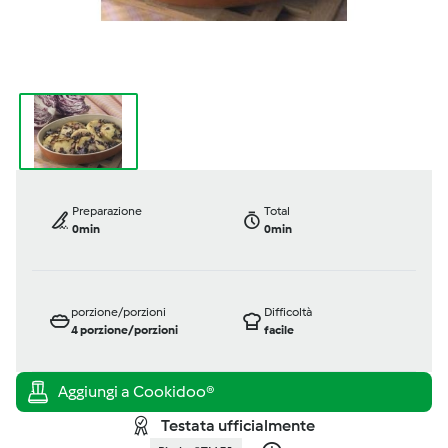
Preparazione
Total
0min
0min
porzione/porzioni
Difficoltà
4
porzione/porzioni
facile
Testata ufficialmente