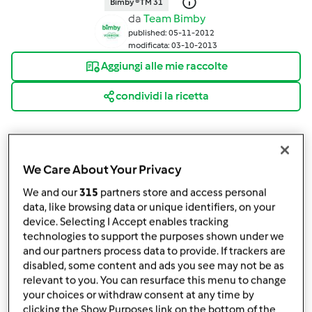
Bimby ® TM 31
da
Team Bimby
published: 05-11-2012
modificata: 03-10-2013
Aggiungi alle mie raccolte
condividi la ricetta
We Care About Your Privacy
We and our
315
partners store and access personal
Ingredienti
data, like browsing data or unique identifiers, on your
device. Selecting I Accept enables tracking
Per gli gnocchi:
technologies to support the purposes shown under we
1000
g
di latte intero
and our partners process data to provide. If trackers are
1
cucchiaino
di sale
disabled, some content and ads you see may not be as
1
pizzico
di noce moscata grattugiata
relevant to you. You can resurface this menu to change
20
g
di burro
your choices or withdraw consent at any time by
50
di Parmigiano reggiano grattugiato
clicking the Show Purposes link on the bottom of the