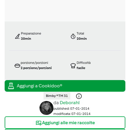
Preparazione
Total
20min
20min
porzione/porzioni
Difficoltà
2
porzione/porzioni
facile
Bimby ® TM 31
da
DeborahI
published: 07-01-2014
modificata: 07-01-2014
Aggiungi alle mie raccolte