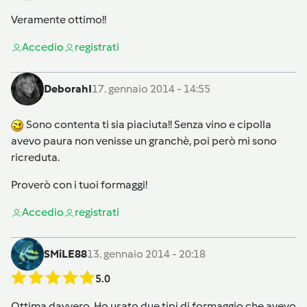
Veramente ottimo!!
Accedi
o
registrati
DeborahI
17. gennaio 2014 - 14:55
Sono contenta ti sia piaciuta!! Senza vino e cipolla
avevo paura non venisse un granchè, poi però mi sono
ricreduta.
Proverò con i tuoi formaggi!
Accedi
o
registrati
SMiLE88
13. gennaio 2014 - 20:18
5.0
Ottima davvero. Ho usato due tipi di formaggio che avevo