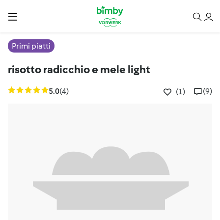
Primi piatti
risotto radicchio e mele light
5.0
(4)
(9)
(1)