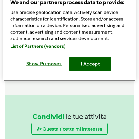
We and our partners process data to provide:
Use precise geolocation data. Actively scan device
Accessori che ti serviranno
characteristics for identification. Store and/or access
information on a device. Personalised advertising and
Spatola
content, advertising and content measurement,
acquista
audience research and services development.
List of Partners (vendors)
Boccale Completo TM6
acquista
Show Purposes
I Accept
Condividi
le tue attività
Questa ricetta mi interessa