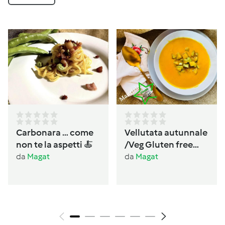
Carbonara … come
Vellutata autunnale
non te la aspetti 🍝
/Veg Gluten free
Lactos free
da
Magat
da
Magat