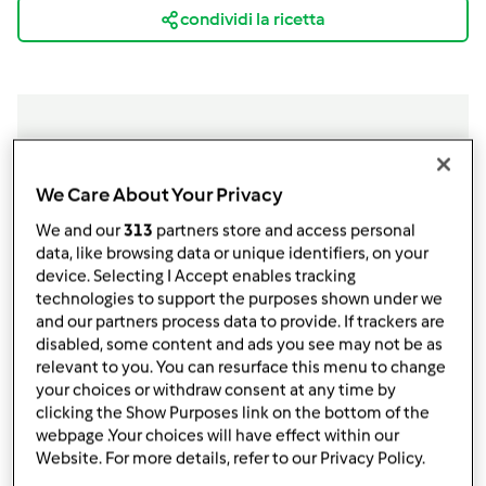
condividi la ricetta
Ingredienti
We Care About Your Privacy
ingredienti
We and our
313
partners store and access personal
data, like browsing data or unique identifiers, on your
120
g
riso carnaroli o vialone nano
device. Selecting I Accept enables tracking
10
g
burro
technologies to support the purposes shown under we
120
g
mele golden
and our partners process data to provide. If trackers are
200
g
radicchio rosso
disabled, some content and ads you see may not be as
40/50
g
grana/taleggio/gorgonzola a seconda
relevant to you. You can resurface this menu to change
your choices or withdraw consent at any time by
dei gusti
clicking the Show Purposes link on the bottom of the
340
g
brodo
webpage .Your choices will have effect within our
Aggiungi alla lista della spesa
Website. For more details, refer to our Privacy Policy.