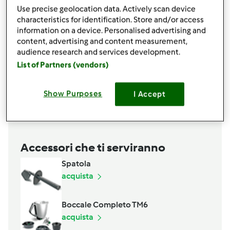
20
grammo
cacao amaro
Use precise geolocation data. Actively scan device
1,5
cucchiaio
Olio extra vergine
characteristics for identification. Store and/or access
Per il condimento:
information on a device. Personalised advertising and
content, advertising and content measurement,
1
Confezione panna da cucina
audience research and services development.
1
Confezione salmone affumicato
List of Partners (vendors)
1
pizzico
sale e pepe
1
pizzico
timo secco
Show Purposes
I Accept
Aggiungi alla lista della spesa
Accessori che ti serviranno
Spatola
acquista
Boccale Completo TM6
acquista