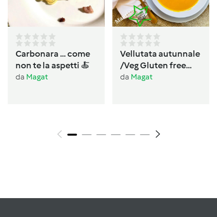
Carbonara … come
Vellutata autunnale
non te la aspetti 🍝
/Veg Gluten free
Lactos free
da
Magat
da
Magat