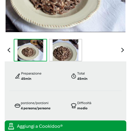
Preparazione
Total
45min
45min
porzione/porzioni
Difficoltà
4
persona/persone
medio