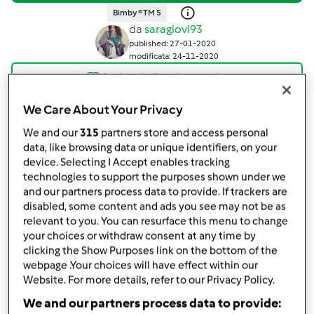
Bimby ® TM 5
da
saragiovi93
published: 27-01-2020
modificata: 24-11-2020
Aggiungi alle mie raccolte
condividi la ricetta
We Care About Your Privacy
Crea variante
We and our
315
partners store and access personal
data, like browsing data or unique identifiers, on your
device. Selecting I Accept enables tracking
technologies to support the purposes shown under we
and our partners process data to provide. If trackers are
disabled, some content and ads you see may not be as
relevant to you. You can resurface this menu to change
Ingredienti
your choices or withdraw consent at any time by
clicking the Show Purposes link on the bottom of the
Per le tagliatelle al cacao
webpage .Your choices will have effect within our
Website. For more details, refer to our Privacy Policy.
280
grammo
farina
2
uova
We and our partners process data to provide: