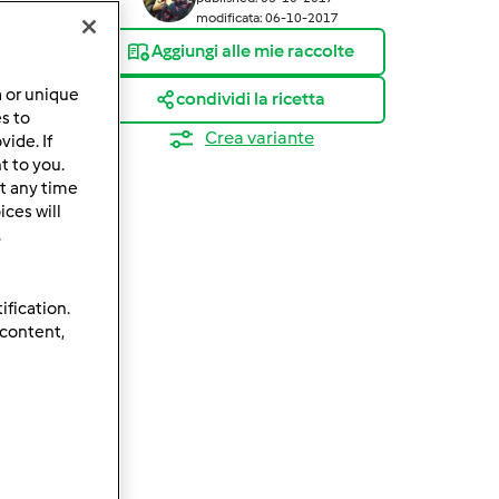
modificata: 06-10-2017
Aggiungi alle mie raccolte
a or unique
condividi la ricetta
es to
Crea variante
ide. If
t to you.
t any time
ces will
.
ification.
 content,