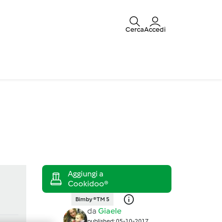
Cerca
Accedi
Bimby ® TM 5
da
Giaele
published: 05-10-2017