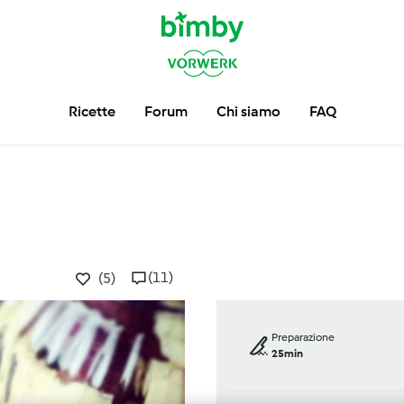
Ricette
Forum
Chi siamo
FAQ
(11)
(5)
Preparazione
25min