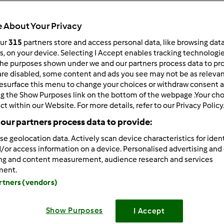
Total
35min
 About Your Privacy
our
315
partners store and access personal data, like browsing dat
rs, on your device. Selecting I Accept enables tracking technologi
he purposes shown under we and our partners process data to prov
porzione/porzioni
--
--
are disabled, some content and ads you see may not be as relevan
esurface this menu to change your choices or withdraw consent a
ng the Show Purposes link on the bottom of the webpage .Your choi
ct within our Website. For more details, refer to our Privacy Policy
Difficoltà
our partners process data to provide:
medio
se geolocation data. Actively scan device characteristics for ident
/or access information on a device. Personalised advertising and
ing and content measurement, audience research and services
ment.
artners (vendors)
Show Purposes
I Accept