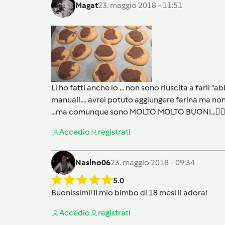
Magat
23. maggio 2018 - 11:51
Li ho fatti anche io ... non sono riuscita a farli 
manuali.... avrei potuto aggiungere farina ma no
...ma comunque sono MOLTO MOLTO BUONI...👍🏼👍
Accedi
o
registrati
Nasino06
23. maggio 2018 - 09:34
5.0
Buonissimi! Il mio bimbo di 18 mesi li adora!
Accedi
o
registrati