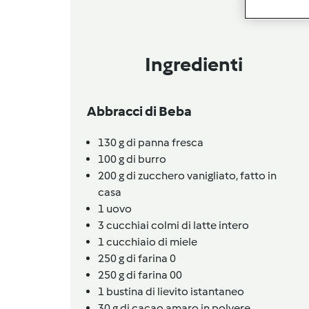
Ingredienti
Abbracci di Beba
130
g
di panna fresca
100
g
di burro
200
g
di zucchero vanigliato, fatto in
casa
1
uovo
3
cucchiai colmi
di latte intero
1
cucchiaio
di miele
250
g
di farina 0
250
g
di farina 00
1
bustina
di lievito istantaneo
30
g
di cacao amaro in polvere