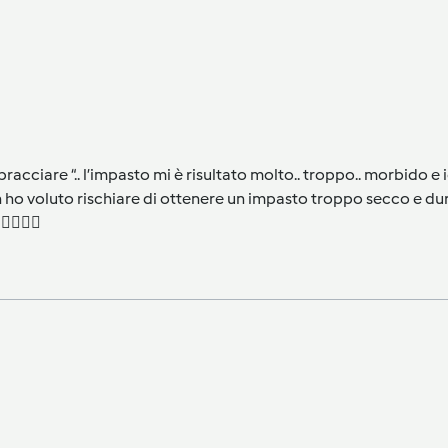
“abbracciare “.. l’impasto mi è risultato molto.. troppo.. morbido e
n ho voluto rischiare di ottenere un impasto troppo secco e du
🏼👍🏼