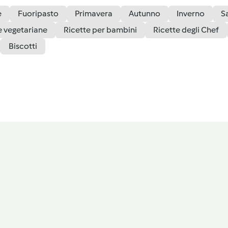
è
Fuoripasto
Primavera
Autunno
Inverno
S
e vegetariane
Ricette per bambini
Ricette degli Chef
Biscotti