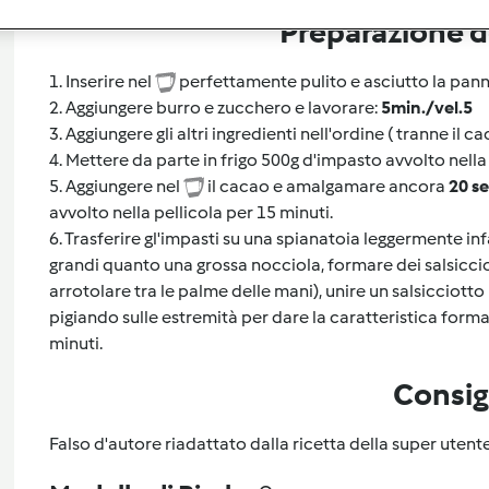
Preparazione de
1. Inserire nel
perfettamente pulito e asciutto la pann
2. Aggiungere burro e zucchero e lavorare:
5min./vel.5
3. Aggiungere gli altri ingredienti nell'ordine ( tranne il
4. Mettere da parte in frigo 500g d'impasto avvolto nella
5. Aggiungere nel
il cacao e amalgamare ancora
20 se
avvolto nella pellicola per 15 minuti.
6. Trasferire gl'impasti su una spianatoia leggermente inf
grandi quanto una grossa nocciola, formare dei salsiccio
arrotolare tra le palme delle mani), unire un salsicciot
pigiando sulle estremità per dare la caratteristica form
minuti.
Consig
Falso d'autore riadattato dalla ricetta della super ute