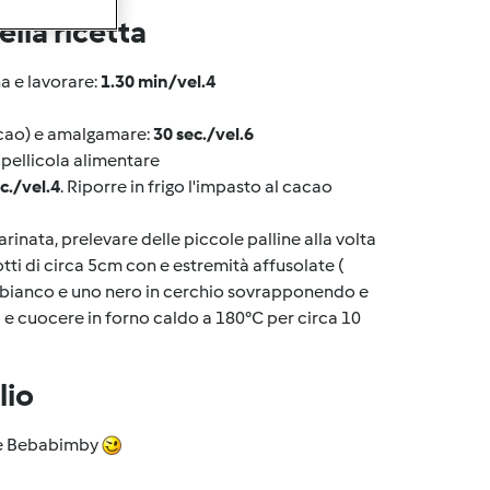
lla ricetta
a e lavorare:
1.30 min/vel.4
 cacao) e amalgamare:
30 sec./vel.6
 pellicola alimentare
c./vel.4
. Riporre in frigo l'impasto al cacao
arinata, prelevare delle piccole palline alla volta
tti di circa 5cm con e estremità affusolate (
to bianco e uno nero in cerchio sovrapponendo e
a e cuocere in forno caldo a 180°C per circa 10
lio
nte Bebabimby