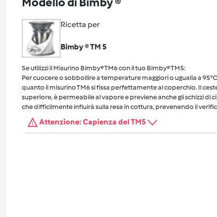
Modello di Bimby ®
Ricetta per
Bimby ® TM 5
Se utilizzi il Misurino Bimby® TM6 con il tuo Bimby® TM5:
Per cuocere o sobbollire a temperature maggiori o ugualia a 95°C, 
quanto il misurino TM6 si fissa perfettamente al coperchio. Il cest
superiore, è permeabile al vapore e previene anche gli schizzi di 
che difficilmente influirà sulla resa in cottura, prevenendo il verific
Attenzione: Capienza del TM5