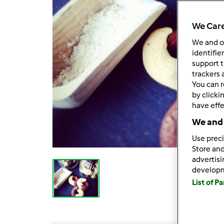
We Care
We and 
identifie
support t
trackers 
You can r
by clicki
have effe
We and 
Use preci
Store and
advertis
develop
List of P