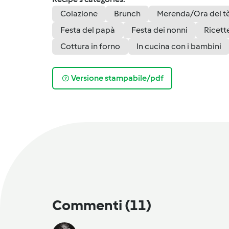
Colazione
Brunch
Merenda/Ora del t
Festa del papà
Festa dei nonni
Ricett
Cottura in forno
In cucina con i bambini
Versione stampabile/pdf
Commenti
(11)