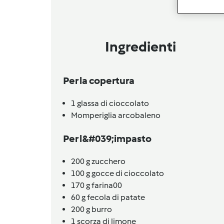
Ingredienti
Per la copertura
1
glassa di cioccolato
Momperiglia arcobaleno
Per l&#039;impasto
200
g
zucchero
100
g
gocce di cioccolato
170
g
farina00
60
g
fecola di patate
200
g
burro
1
scorza di limone