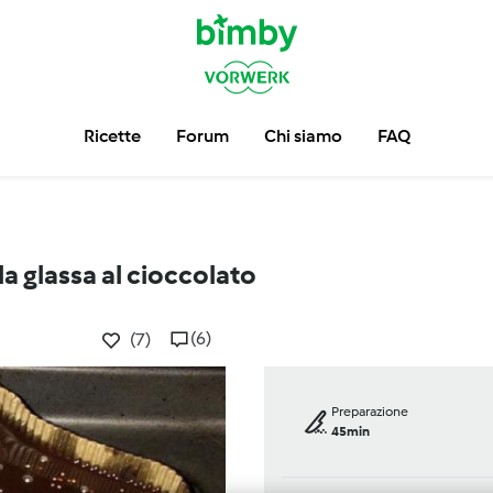
Ricette
Forum
Chi siamo
FAQ
la glassa al cioccolato
(6)
(7)
Preparazione
45min