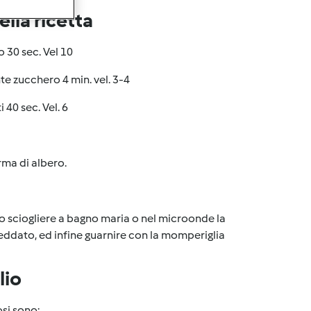
lla ricetta
o 30 sec. Vel 10
te zucchero 4 min. vel. 3-4
i 40 sec. Vel. 6
rma di albero.
po sciogliere a bagno maria o nel microonde la
freddato, ed infine guarnire con la momperiglia
lio
osi sono: