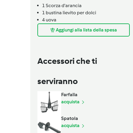
1
Scorza d'arancia
1
bustina lievito per dolci
4
uova
Aggiungi alla lista della spesa
Accessori che ti
serviranno
Farfalla
acquista
Spatola
acquista