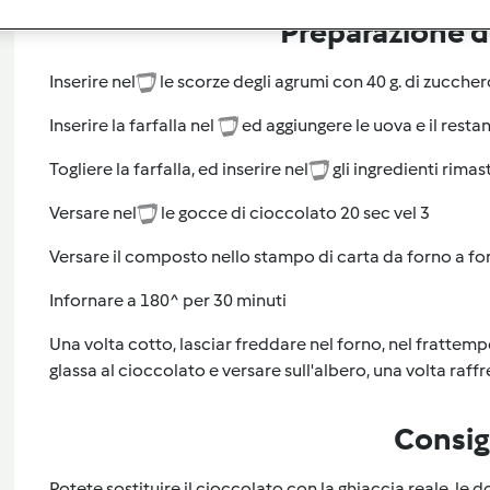
Preparazione de
Inserire nel
le scorze degli agrumi con 40 g. di zuccher
Inserire la farfalla nel
ed aggiungere le uova e il restan
Togliere la farfalla, ed inserire nel
gli ingredienti rimast
Versare nel
le gocce di cioccolato 20 sec vel 3
Versare il composto nello stampo di carta da forno a fo
Infornare a 180^ per 30 minuti
Una volta cotto, lasciar freddare nel forno, nel frattem
glassa al cioccolato e versare sull'albero, una volta raf
Consig
Potete sostituire il cioccolato con la ghiaccia reale, le d