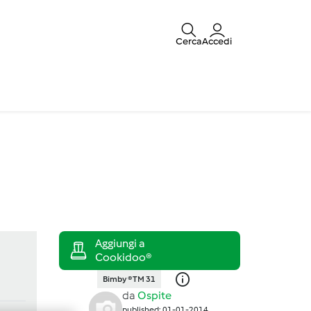
Cerca
Accedi
Bimby ® TM 31
da
Ospite
published: 01-01-2014