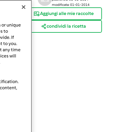
modificata: 01-01-2014
Aggiungi alle mie raccolte
a or unique
condividi la ricetta
es to
ide. If
t to you.
t any time
ces will
.
ification.
 content,