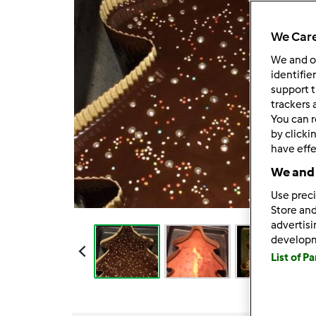
We Care
We and 
identifie
support t
trackers 
You can r
by clicki
have effe
We and 
Use preci
Store and
advertis
develop
List of P