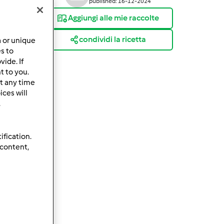
published: 16-12-2024
Aggiungi alle mie raccolte
condividi la ricetta
a or unique
es to
ide. If
t to you.
t any time
ces will
.
ification.
 content,