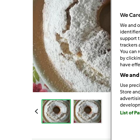
We Care
We and 
identifie
support t
trackers 
You can r
by clicki
have effe
We and 
Use preci
Store and
advertis
develop
List of P