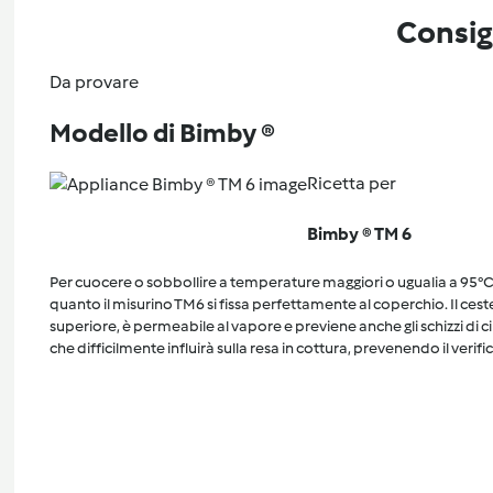
Consig
Da provare
Modello di Bimby ®
Ricetta per
Bimby ® TM 6
Per cuocere o sobbollire a temperature maggiori o ugualia a 95°C, 
quanto il misurino TM6 si fissa perfettamente al coperchio. Il cest
superiore, è permeabile al vapore e previene anche gli schizzi di 
che difficilmente influirà sulla resa in cottura, prevenendo il verific