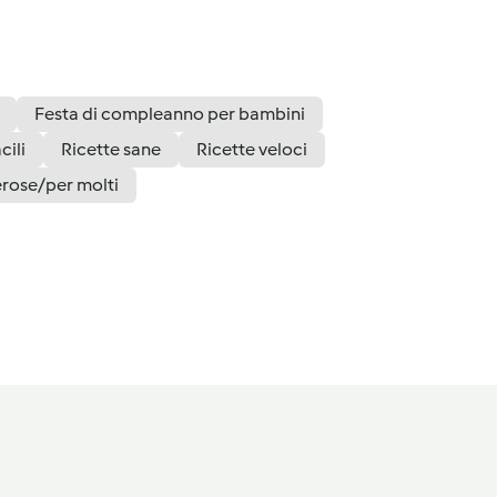
Festa di compleanno per bambini
cili
Ricette sane
Ricette veloci
erose/per molti