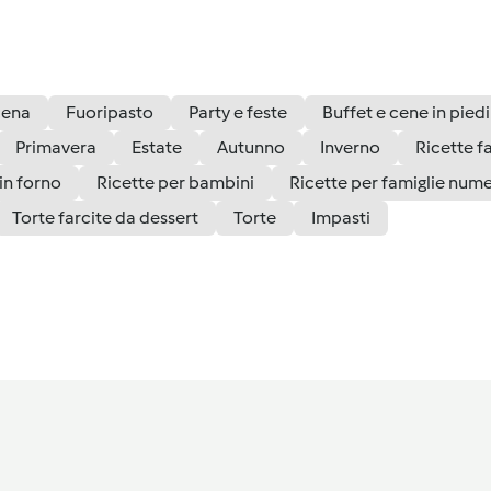
ena
Fuoripasto
Party e feste
Buffet e cene in piedi
Primavera
Estate
Autunno
Inverno
Ricette fa
in forno
Ricette per bambini
Ricette per famiglie num
Torte farcite da dessert
Torte
Impasti