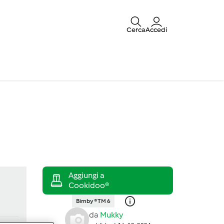
Cerca
Accedi
Bimby ® TM 6
da
Mukky