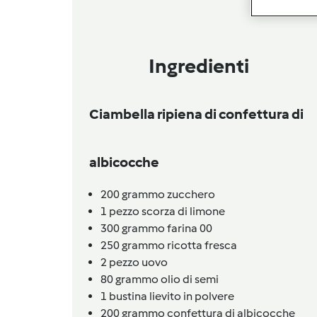
Ingredienti
Ciambella ripiena di confettura di
albicocche
200
grammo
zucchero
1
pezzo
scorza di limone
300
grammo
farina 00
250
grammo
ricotta fresca
2
pezzo
uovo
80
grammo
olio di semi
1
bustina
lievito in polvere
200
grammo
confettura di albicocche