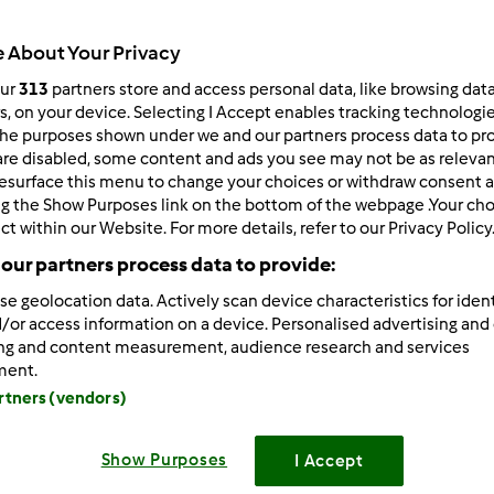
Total
 About Your Privacy
50min
our
313
partners store and access personal data, like browsing dat
rs, on your device. Selecting I Accept enables tracking technologi
he purposes shown under we and our partners process data to prov
porzione/porzioni
are disabled, some content and ads you see may not be as relevan
12
pezzo/pezzi
esurface this menu to change your choices or withdraw consent a
ng the Show Purposes link on the bottom of the webpage .Your choi
ct within our Website. For more details, refer to our Privacy Policy
Difficoltà
our partners process data to provide:
facile
se geolocation data. Actively scan device characteristics for ident
/or access information on a device. Personalised advertising and
ing and content measurement, audience research and services
ment.
artners (vendors)
Show Purposes
I Accept