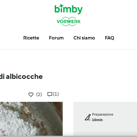
Ricette
Forum
Chi siamo
FAQ
di albicocche
(1)
(2)
Preparazione
10min