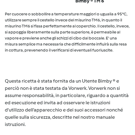
Bimby ® TM 6
Per cuocere o sobbollire a temperature maggiori o ugualia a 95°C,
utilizzare sempre il cestello invece del misurino TM6, in quanto il
misurino TM6 si fissa perfettamente al coperchio. Il cestello, invece,
si appoggia liberamente sulla parte superiore, è permeabile al
vapore e previene anche gli schizzi di cibo dal boccale. E' una
misura semplice ma necessaria che difficilmente influirà sulla resa
in cottura, prevenendo il verificarsi di eventuali fuoriuscite.
Questa ricetta è stata fornita da un Utente Bimby ® e
perciò non è stata testata da Vorwerk. Vorwerk non si
assume responsabilità, in particolare, riguardo a quantità
ed esecuzione ed invita ad osservare le istruzioni
d'utilizzo dell’apparecchio e dei suoi accessori nonché
quelle sulla sicurezza, descritte nel nostro manuale
istruzioni.