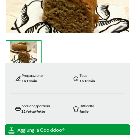
Preparazione
Total
1h 10min
1h 10min
porzione/porzioni
Difficoltà
12
fetta/fette
facile