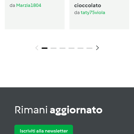
cioccolato
da
Marzia1804
da
taty75viola
Rimani
aggiornato
Iscriviti alla newsletter