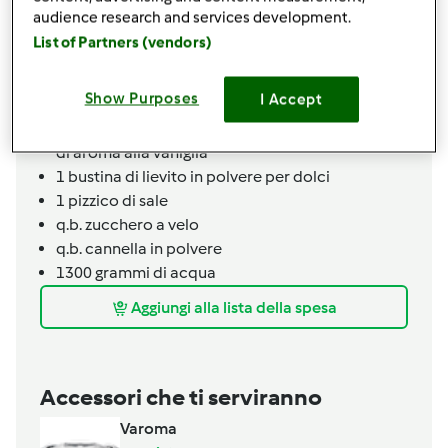
130
grammi
di zucchero
audience research and services development.
250
grammi
di farina integrale
List of Partners (vendors)
250
grammi
di banana matura,
circa 2 banane
150
grammi
di yogurt greco magro
Show Purposes
I Accept
1
uovo
1
bustina
di vaniglia in polvere,
o mezza fialetta
di aroma alla vaniglia
1
bustina
di lievito in polvere per dolci
1
pizzico
di sale
q.b.
zucchero a velo
q.b.
cannella in polvere
1300
grammi
di acqua
Aggiungi alla lista della spesa
Accessori che ti serviranno
Varoma