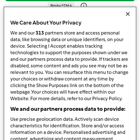
Bimby ® TM 6
da
radicadinoce
published: 15-09-2019
We Care About Your Privacy
Aggiungi alle mie raccolte
We and our
313
partners store and access personal
data, like browsing data or unique identifiers, on your
condividi la ricetta
device. Selecting I Accept enables tracking
technologies to support the purposes shown under we
Crea variante
and our partners process data to provide. If trackers are
disabled, some content and ads you see may not be as
relevant to you. You can resurface this menu to change
your choices or withdraw consent at any time by
clicking the Show Purposes link on the bottom of the
webpage .Your choices will have effect within our
Website. For more details, refer to our Privacy Policy.
Ingredienti
We and our partners process data to provide:
Ciambellone con farina integrale,
Use precise geolocation data. Actively scan device
banana e yogurt greco - cottura Varoma
characteristics for identification. Store and/or access
information on a device. Personalised advertising and
50
grammi
di burro,
+ q.b.
content, advertising and content measurement,