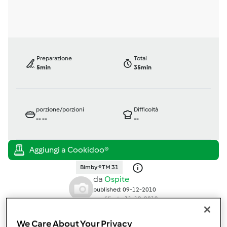
Preparazione
Total
5min
35min
porzione/porzioni
Difficoltà
--
--
--
Bimby ® TM 31
da
Ospite
published: 09-12-2010
modificata: 11-12-2012
Aggiungi alle mie raccolte
We Care About Your Privacy