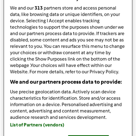
condividi la ricetta
We and our
313
partners store and access personal
data, like browsing data or unique identifiers, on your
device. Selecting I Accept enables tracking
technologies to support the purposes shown under we
and our partners process data to provide. If trackers are
disabled, some content and ads you see may not be as
relevant to you. You can resurface this menu to change
Ingredienti
your choices or withdraw consent at any time by
clicking the Show Purposes link on the bottom of the
PASTA FROLLA:
webpage .Your choices will have effect within our
300
g
farina
Website. For more details, refer to our Privacy Policy.
150
g
burro
We and our partners process data to provide:
100
g
zucchero
1
uovo
Use precise geolocation data. Actively scan device
1/2 BUSTINA LIEVITO PER DOLCI
characteristics for identification. Store and/or access
information on a device. Personalised advertising and
FARCIA
content, advertising and content measurement,
800
g
mele
audience research and services development.
SUCCO DI 1 LIMONE
List of Partners (vendors)
2
cucchiai
di zucchero
MARMELLATA DI FRAGOLE