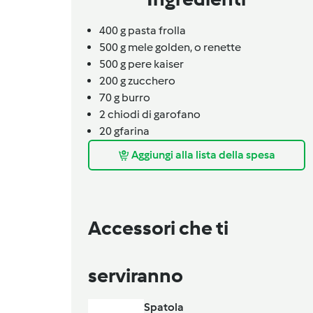
400
g
pasta frolla
500
g
mele golden,
o renette
500
g
pere kaiser
200
g
zucchero
70
g
burro
2
chiodi di garofano
20 gfarina
Aggiungi alla lista della spesa
Accessori che ti
serviranno
Spatola