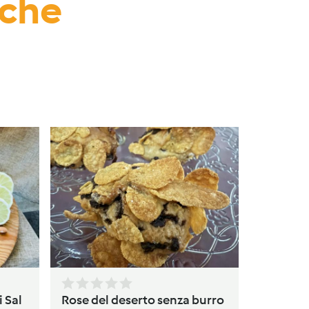
nche
Torta
da
av
i Sal
Rose del deserto senza burro