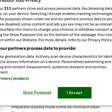
 About Your Privacy
Total
our
313
partners store and access personal data, like browsing dat
0min
rs, on your device. Selecting I Accept enables tracking technologi
he purposes shown under we and our partners process data to prov
are disabled, some content and ads you see may not be as relevan
esurface this menu to change your choices or withdraw consent a
porzione/porzioni
ng the Show Purposes link on the bottom of the webpage .Your choi
--
--
ct within our Website. For more details, refer to our Privacy Policy
our partners process data to provide:
se geolocation data. Actively scan device characteristics for ident
Difficoltà
/or access information on a device. Personalised advertising and
--
ing and content measurement, audience research and services
ment.
artners (vendors)
Show Purposes
I Accept
Preparazione de
Preparare la pasta frolla come da ricettario base.