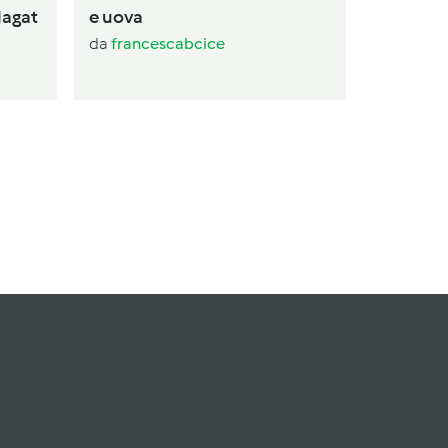
Magat
e uova
da
francescabcice