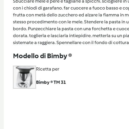
Sbucciare mele e pere e tagliarle a spicchi. sciogliere in
con i chiodi di garafano. far cuocere a fuoco basso e c
frutta con metà dello zucchero ed alzare la fiamma in m
stesso procedimento con le mele. Stendere la pasta in u
bordo. Punzecchiare la pasta con una forchetta e cuocer
dorata. toglierla e lasciarla intiepidire. metterla su un 
sistemate a raggiera. Spennellare con il fondo di cottura
Modello di Bimby ®
Ricetta per
Bimby ® TM 31