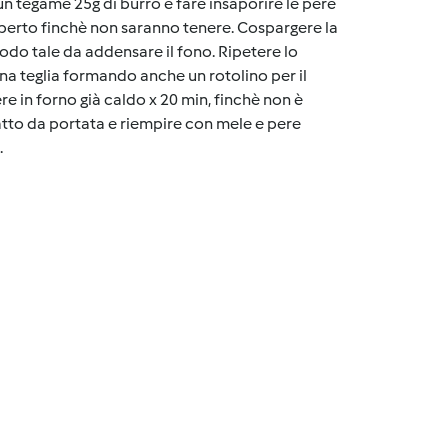
 un tegame 25g di burro e fare insaporire le pere
operto finchè non saranno tenere. Cospargere la
odo tale da addensare il fono. Ripetere lo
na teglia formando anche un rotolino per il
e in forno già caldo x 20 min, finchè non è
piatto da portata e riempire con mele e pere
.