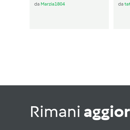
da
Marzia1804
da
ta
Rimani
aggio