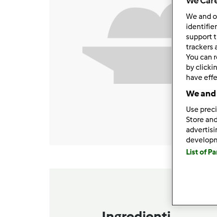
We Care
We and 
identifie
support t
trackers 
You can r
by clicki
have effe
We and 
Use preci
Store and
advertis
develop
List of P
Ingredienti