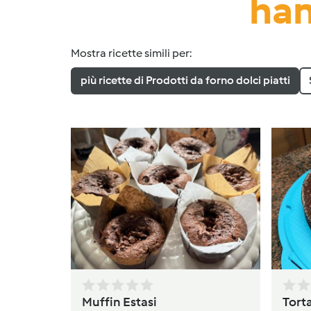
han
Mostra ricette simili per:
più ricette di Prodotti da forno dolci piatti
Muffin Estasi
Torta