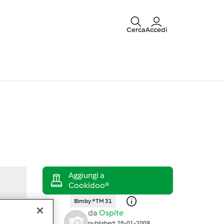
Cerca
Accedi
Bimby ® TM 31
da
Ospite
published: 28-01-2009