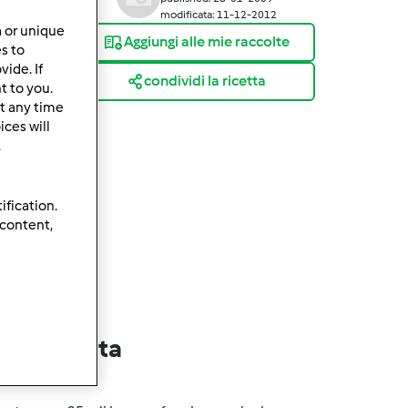
modificata: 11-12-2012
a or unique
Aggiungi alle mie raccolte
es to
ide. If
condividi la ricetta
t to you.
t any time
ces will
.
ification.
 content,
lla ricetta