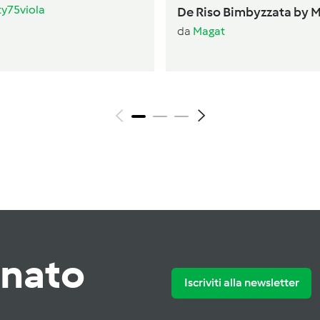
ty75viola
De Riso Bimbyzzata by 
da
Magat
rnato
Iscriviti alla newsletter