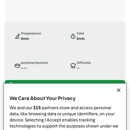
Preparazione
Total
0min
0min
porzione/porzioni
Difficoltà
--
--
--
Bimby ® TM 31
We Care About Your Privacy
da
Ospite
We and our
315
partners store and access personal
published: 28-01-2009
data, like browsing data or unique identifiers, on your
modificata: 11-12-2012
device. Selecting I Accept enables tracking
Aggiungi alle mie raccolte
technologies to support the purposes shown under we