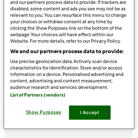
and our partners process data to provide. If trackers are
condividi la ricetta
disabled, some content and ads you see may not be as
relevant to you. You can resurface this menu to change
your choices or withdraw consent at any time by
clicking the Show Purposes link on the bottom of the
webpage .Your choices will have effect within our
Website. For more details, refer to our Privacy Policy.
We and our partners process data to provide:
Ingredienti
Use precise geolocation data. Actively scan device
400
g
pasta frolla
characteristics for identification. Store and/or access
500
g
mele golden,
o renette
information on a device. Personalised advertising and
500
g
pere kaiser
content, advertising and content measurement,
200
g
zucchero
audience research and services development.
70
g
burro
List of Partners (vendors)
2
chiodi di garofano
20 gfarina
Show Purposes
I Accept
Aggiungi alla lista della spesa