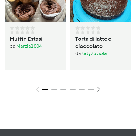
Muffin Estasi
Torta di latte e
cioccolato
da
Marzia1804
da
taty75viola