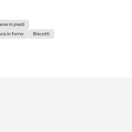
ene in piedi
ra in forno
Biscotti