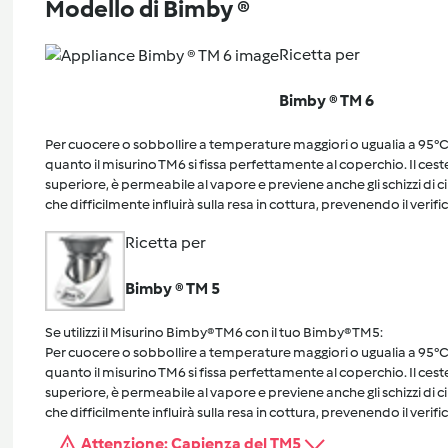
Modello di Bimby ®
Ricetta per
Bimby ® TM 6
Per cuocere o sobbollire a temperature maggiori o ugualia a 95°C, 
quanto il misurino TM6 si fissa perfettamente al coperchio. Il cest
superiore, è permeabile al vapore e previene anche gli schizzi di 
che difficilmente influirà sulla resa in cottura, prevenendo il verific
Ricetta per
Bimby ® TM 5
Se utilizzi il Misurino Bimby® TM6 con il tuo Bimby® TM5:
Per cuocere o sobbollire a temperature maggiori o ugualia a 95°C, 
quanto il misurino TM6 si fissa perfettamente al coperchio. Il cest
superiore, è permeabile al vapore e previene anche gli schizzi di 
che difficilmente influirà sulla resa in cottura, prevenendo il verific
Attenzione: Capienza del TM5