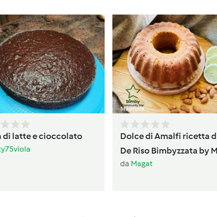
 di latte e cioccolato
Dolce di Amalfi ricetta d
ty75viola
De Riso Bimbyzzata by 
da
Magat