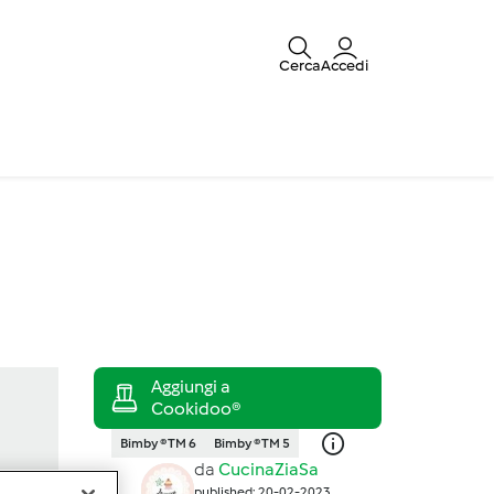
Cerca
Accedi
Bimby ® TM 6
Bimby ® TM 5
da
CucinaZiaSa
published: 20-02-2023