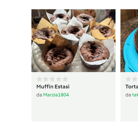
Muffin Estasi
Torta
da
Marzia1804
da
ta