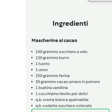
Ingredienti
Mascherine al cacao
100
grammo
zucchero a velo
120
grammo
burro
1
tuorlo
1
uovo
250
grammo
farina
30
grammo
cacao amaro in polvere
1
bustina
vanillina
1
cucchiaino
lievito per dolci
q.b.
crema bianca spalmabile
q.b.
codette zucchero colorate