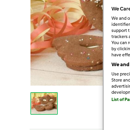
We Care
We and 
identifie
support t
trackers 
You can r
by clicki
have effe
We and 
Use preci
Store and
advertis
develop
List of P