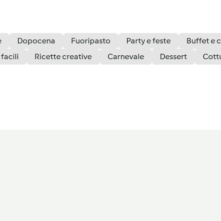
è
Dopocena
Fuoripasto
Party e feste
Buffet e c
facili
Ricette creative
Carnevale
Dessert
Cottu