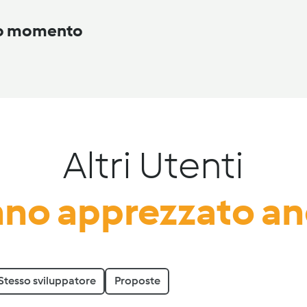
to momento
Altri Utenti
no apprezzato a
Stesso sviluppatore
Proposte