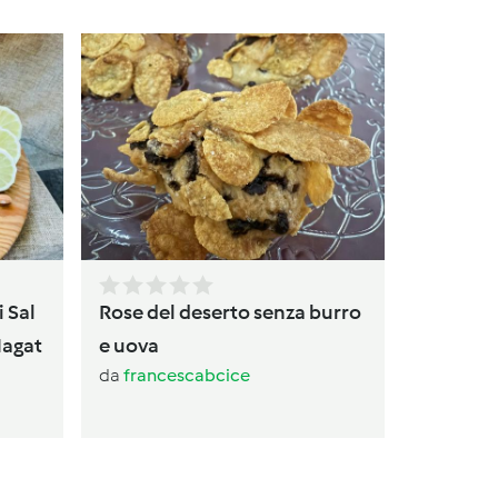
Torta
da
av
i Sal
Rose del deserto senza burro
Magat
e uova
da
francescabcice