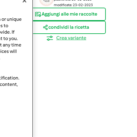
modificata: 23-02-2023
Aggiungi alle mie raccolte
a or unique
es to
condividi la ricetta
ide. If
Crea variante
t to you.
t any time
ces will
.
ification.
 content,