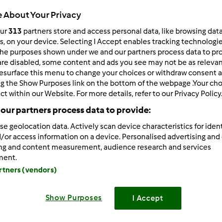
 About Your Privacy
Total
1h 0min
our
313
partners store and access personal data, like browsing dat
rs, on your device. Selecting I Accept enables tracking technologi
he purposes shown under we and our partners process data to prov
are disabled, some content and ads you see may not be as relevan
porzione/porzioni
esurface this menu to change your choices or withdraw consent a
--
--
ng the Show Purposes link on the bottom of the webpage .Your choi
ct within our Website. For more details, refer to our Privacy Policy
our partners process data to provide:
Difficoltà
facile
se geolocation data. Actively scan device characteristics for ident
/or access information on a device. Personalised advertising and
ing and content measurement, audience research and services
ment.
artners (vendors)
Show Purposes
I Accept