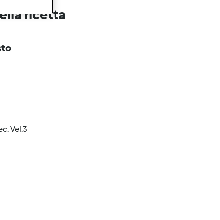
lla ricetta
sto
ec. Vel.3