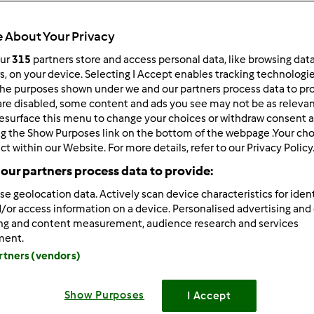
Total
0min
 About Your Privacy
our
315
partners store and access personal data, like browsing dat
rs, on your device. Selecting I Accept enables tracking technologi
he purposes shown under we and our partners process data to prov
porzione/porzioni
12
porzione/porzioni
are disabled, some content and ads you see may not be as relevan
esurface this menu to change your choices or withdraw consent a
ng the Show Purposes link on the bottom of the webpage .Your choi
ct within our Website. For more details, refer to our Privacy Policy
Difficoltà
our partners process data to provide:
--
se geolocation data. Actively scan device characteristics for ident
/or access information on a device. Personalised advertising and
ing and content measurement, audience research and services
ment.
artners (vendors)
Show Purposes
I Accept