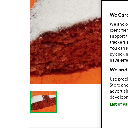
We Care
We and 
identifie
support t
trackers 
You can r
by clicki
have effe
We and 
Use preci
Store and
advertis
develop
List of P