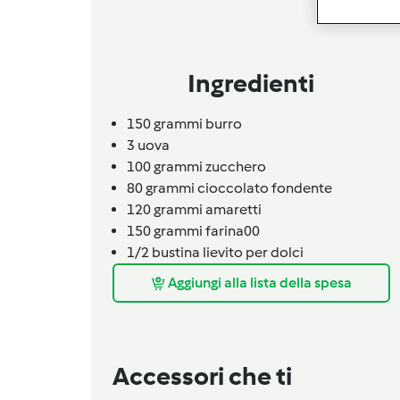
Ingredienti
150
grammi
burro
3
uova
100
grammi
zucchero
80
grammi
cioccolato fondente
120
grammi
amaretti
150
grammi
farina00
1/2
bustina
lievito per dolci
Aggiungi alla lista della spesa
Accessori che ti