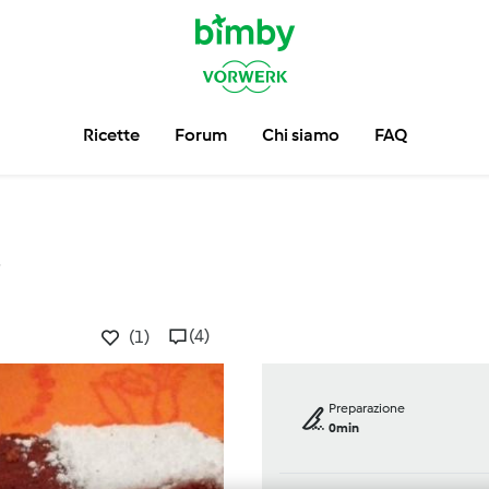
Ricette
Forum
Chi siamo
FAQ
i
(4)
(1)
Preparazione
0min