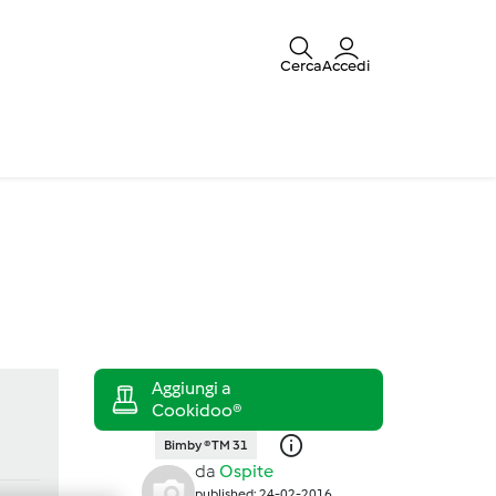
Cerca
Accedi
Bimby ® TM 31
da
Ospite
published: 24-02-2016