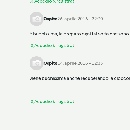
Accedi
o
registrati
Ospite
26. aprile 2016 - 22:30
è buonissima, la preparo ogni tal volta che sono i
Accedi
o
registrati
Ospite
14. aprile 2016 - 12:33
viene buonissima anche recuperando la cioccola
Accedi
o
registrati