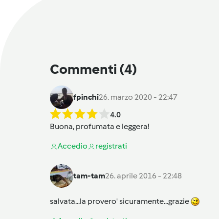
Commenti
(4)
fpinchi
26. marzo 2020 - 22:47
4.0
Buona, profumata e leggera!
Accedi
o
registrati
tam-tam
26. aprile 2016 - 22:48
salvata...la provero' sicuramente...grazie