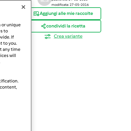
modificata: 27-05-2016
Aggiungi alle mie raccolte
a or unique
condividi la ricetta
es to
Crea variante
ide. If
t to you.
t any time
ces will
.
ification.
 content,