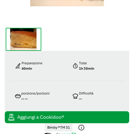
Preparazione
Total
40min
1h 35min
porzione/porzioni
Difficoltà
--
--
--
Bimby ® TM 31