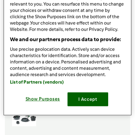
relevant to you. You can resurface this menu to change
1
bustina
di lievito
your choices or withdraw consent at any time by
1
pizzico
di sale
clicking the Show Purposes link on the bottom of the
PER LO SCIROPPO
webpage .Your choices will have effect within our
100
g
di zucchero
Website. For more details, refer to our Privacy Policy.
succo dei 3 limoni
We and our partners process data to provide:
Aggiungi alla lista della spesa
Use precise geolocation data. Actively scan device
characteristics for identification. Store and/or access
information on a device. Personalised advertising and
content, advertising and content measurement,
Accessori che ti serviranno
audience research and services development.
Spatola
List of Partners (vendors)
acquista
Show Purposes
I Accept
Boccale Completo TM6
acquista