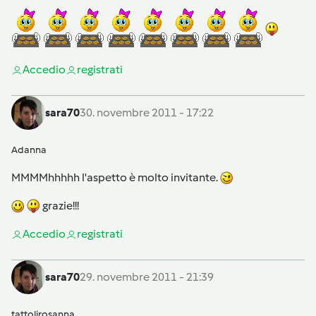
Accedi
o
registrati
sara70
30. novembre 2011 - 17:22
Adanna
MMMMhhhhh l'aspetto è molto invitante.
grazie!!!
Accedi
o
registrati
sara70
29. novembre 2011 - 21:39
tattolirosanna