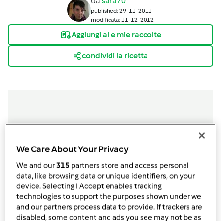
da
sara70
published: 29-11-2011
modificata: 11-12-2012
Aggiungi alle mie raccolte
condividi la ricetta
Ingredienti
150
g
farina
We Care About Your Privacy
150
g
maizena
We and our
315
partners store and access personal
180
g
zucchero
data, like browsing data or unique identifiers, on your
3
uova
device. Selecting I Accept enables tracking
170
g
latte
technologies to support the purposes shown under we
140
g
olio di semi,
(girasole)
and our partners process data to provide. If trackers are
disabled, some content and ads you see may not be as
3
limoni