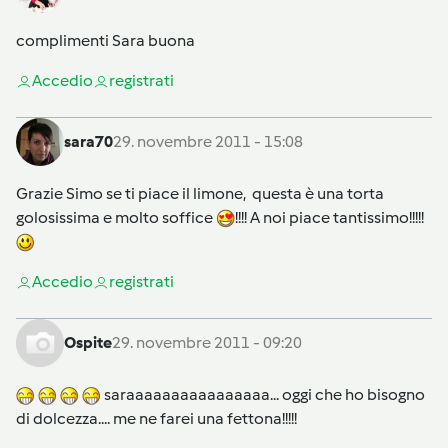
complimenti Sara buona
Accedi
o
registrati
sara70
29. novembre 2011 - 15:08
Grazie Simo se ti piace il limone, questa è una torta
golosissima e molto soffice
!!!! A noi piace tantissimo!!!!!
Accedi
o
registrati
Ospite
29. novembre 2011 - 09:20
saraaaaaaaaaaaaaaaa... oggi che ho bisogno
di dolcezza.... me ne farei una fettona!!!!!