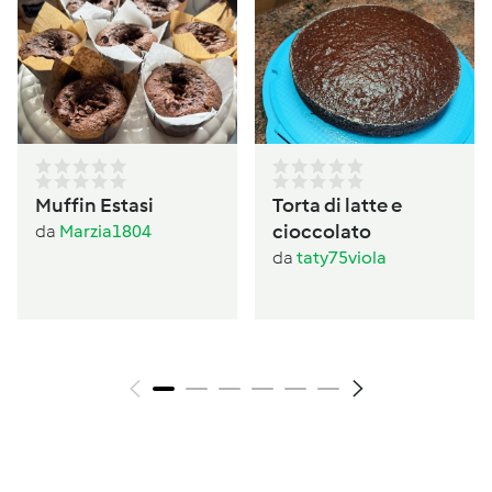
Muffin Estasi
Torta di latte e
cioccolato
da
Marzia1804
da
taty75viola