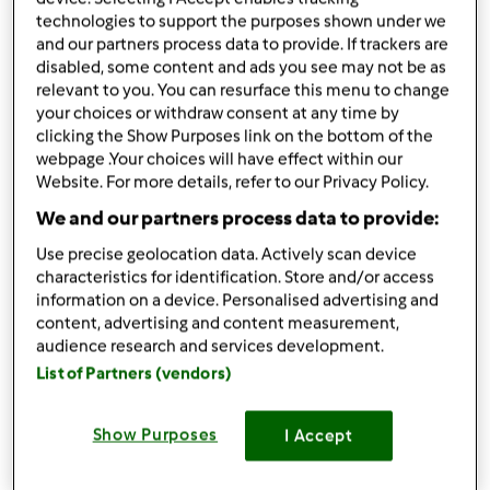
condividi la ricetta
technologies to support the purposes shown under we
and our partners process data to provide. If trackers are
Crea variante
disabled, some content and ads you see may not be as
relevant to you. You can resurface this menu to change
your choices or withdraw consent at any time by
clicking the Show Purposes link on the bottom of the
webpage .Your choices will have effect within our
Website. For more details, refer to our Privacy Policy.
Ingredienti
We and our partners process data to provide:
Use precise geolocation data. Actively scan device
torta allo yogurt
characteristics for identification. Store and/or access
1
vasetto
yogurt naturale
information on a device. Personalised advertising and
3
uova,
intere
content, advertising and content measurement,
1
bicchiere
zucchero
audience research and services development.
2
bicchieri
farina 00
List of Partners (vendors)
1
bustina
Lievito in povere
200
grammi
Burro o margarina
Show Purposes
I Accept
Aggiungi alla lista della spesa