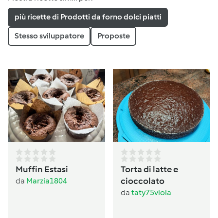
più ricette di Prodotti da forno dolci piatti
Stesso sviluppatore
Proposte
Muffin Estasi
Torta di latte e
cioccolato
da
Marzia1804
da
taty75viola