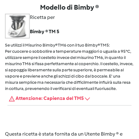
Modello di Bimby ®
Ricetta per
Bimby ® TM 5
Se utilizzi il Misurino Bimby® TM6 con il tuo Bimby® TM5:
Per cuocere o sobbollire a temperature maggiori o ugualia a 95°C,
utilizzare sempre il cestello invece del misurino TM6, in quanto il
misurino TM6 si fissa perfettamente al coperchio. Il cestello, invece,
si appoggia liberamente sulla parte superiore, è permeabile al
vapore e previene anche gli schizzi di cibo dal boccale. E' una
misura semplice ma necessaria che difficilmente influirà sulla resa
in cottura, prevenendo il verificarsi di eventuali fuoriuscite.
Attenzione: Capienza del TM5
Questa ricetta è stata fornita da un Utente Bimby ® e