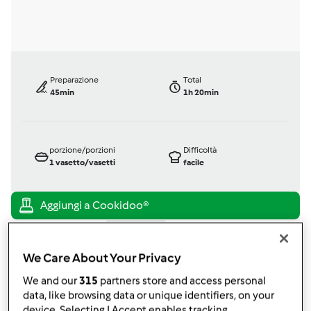
Preparazione
Total
45min
1h 20min
porzione/porzioni
Difficoltà
1
vasetto/vasetti
facile
Bimby ® TM 5
da
Ospite
We Care About Your Privacy
published: 24-09-2015
modificata: 24-09-2015
We and our
315
partners store and access personal
Aggiungi alle mie raccolte
data, like browsing data or unique identifiers, on your
device. Selecting I Accept enables tracking