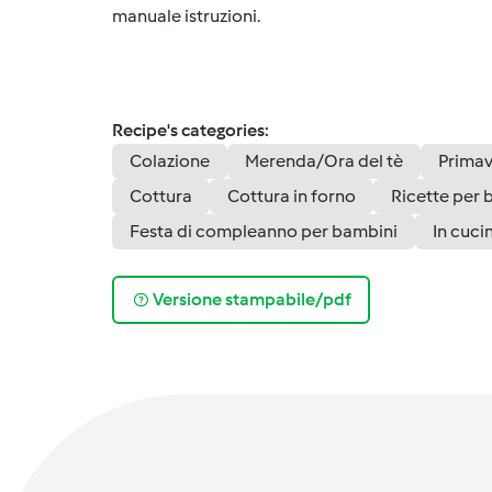
manuale istruzioni.
Recipe's categories:
Colazione
Merenda/Ora del tè
Prima
Cottura
Cottura in forno
Ricette per 
Festa di compleanno per bambini
In cuci
Versione stampabile/pdf