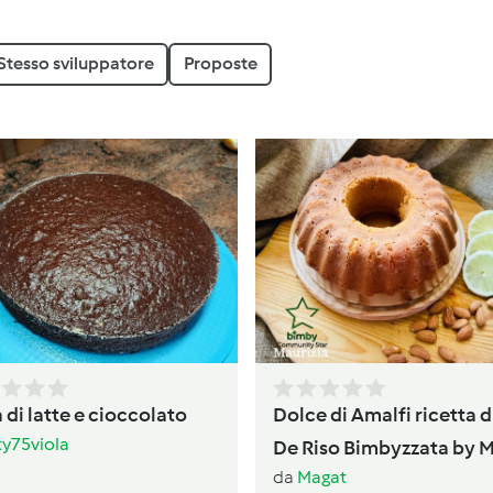
Stesso sviluppatore
Proposte
 di latte e cioccolato
Dolce di Amalfi ricetta d
ty75viola
De Riso Bimbyzzata by 
da
Magat