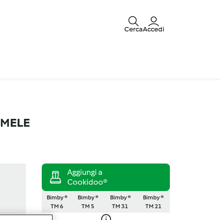
Cerca
Accedi
T MELE
Bimby ®
Bimby ®
Bimby ®
Bimby ®
TM 6
TM 5
TM 31
TM 21