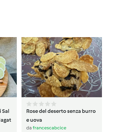
Torta
da
av
i Sal
Rose del deserto senza burro
Magat
e uova
da
francescabcice