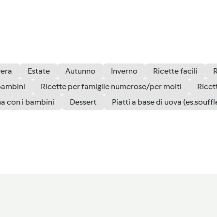
vera
Estate
Autunno
Inverno
Ricette facili
R
bambini
Ricette per famiglie numerose/per molti
Ricet
na con i bambini
Dessert
Piatti a base di uova (es.soufflé