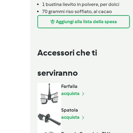
1
bustina
lievito in polvere,
per dolci
70
grammi
riso soffiato,
al cacao
Aggiungi alla lista della spesa
Accessori che ti
serviranno
Farfalla
acquista
Spatola
acquista