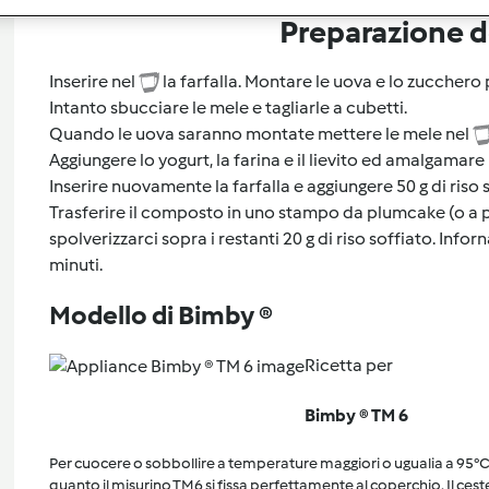
Preparazione de
Inserire nel
la farfalla. Montare le uova e lo zucchero p
Intanto sbucciare le mele e tagliarle a cubetti.
Quando le uova saranno montate mettere le mele nel
Aggiungere lo yogurt, la farina e il lievito ed amalgamare p
Inserire nuovamente la farfalla e aggiungere 50 g di riso s
Trasferire il composto in uno stampo da plumcake (o a 
spolverizzarci sopra i restanti 20 g di riso soffiato. Info
minuti.
Modello di Bimby ®
Ricetta per
Bimby ® TM 6
Per cuocere o sobbollire a temperature maggiori o ugualia a 95°C, 
quanto il misurino TM6 si fissa perfettamente al coperchio. Il cest