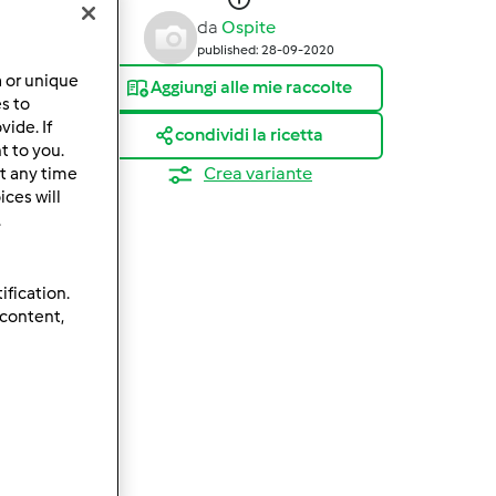
da
Ospite
published: 28-09-2020
a or unique
Aggiungi alle mie raccolte
es to
ide. If
condividi la ricetta
t to you.
Crea variante
t any time
ces will
.
ification.
 content,