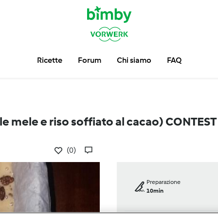
Ricette
Forum
Chi siamo
FAQ
lle mele e riso soffiato al cacao) CONTES
(0)
Preparazione
10min