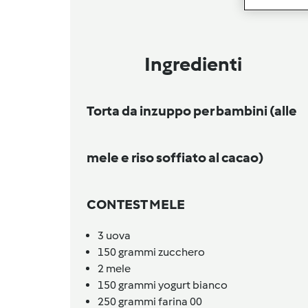
Ingredienti
Torta da inzuppo per bambini (alle
mele e riso soffiato al cacao)
CONTEST MELE
3
uova
150
grammi
zucchero
2
mele
150
grammi
yogurt bianco
250
grammi
farina 00