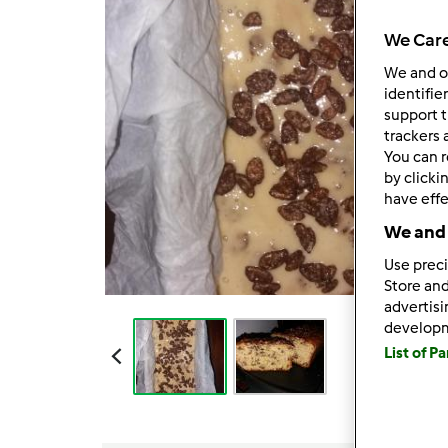
We Care
We and 
identifie
support t
trackers 
You can r
by clicki
have effe
We and 
Use preci
Store and
advertis
develop
List of P