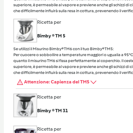
superiore, è permeabile al vapore e previene anche gli schizzi di 
che difficilmente influirà sulla resa in cottura, prevenendo il verific
Ricetta per
Bimby ® TM 5
Se utilizzi il Misurino Bimby® TM6 con il tuo Bimby® TM5:
Per cuocere o sobbollire a temperature maggiori o ugualia a 95°C, 
quanto il misurino TM6 si fissa perfettamente al coperchio. Il cest
superiore, è permeabile al vapore e previene anche gli schizzi di 
che difficilmente influirà sulla resa in cottura, prevenendo il verific
Attenzione: Capienza del TM5
Ricetta per
Bimby ® TM 31
Ricetta per