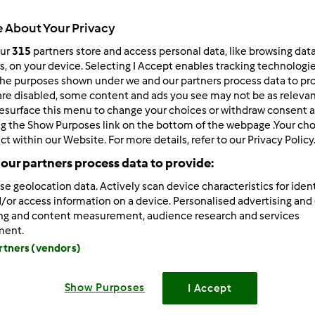
Total
 About Your Privacy
1h 0min
our
315
partners store and access personal data, like browsing dat
rs, on your device. Selecting I Accept enables tracking technologi
he purposes shown under we and our partners process data to prov
porzione/porzioni
are disabled, some content and ads you see may not be as relevan
10
fetta/fette
esurface this menu to change your choices or withdraw consent a
ng the Show Purposes link on the bottom of the webpage .Your choi
ct within our Website. For more details, refer to our Privacy Policy
our partners process data to provide:
Difficoltà
facile
se geolocation data. Actively scan device characteristics for ident
/or access information on a device. Personalised advertising and
ing and content measurement, audience research and services
ment.
artners (vendors)
Show Purposes
I Accept