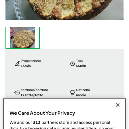
Preparazione
Total
15min
55min
porzione/porzioni
Difficoltà
12
fetta/fette
medio
We Care About Your Privacy
We and our
313
partners store and access personal
Bimby ® TM 5
data, like browsing data or unique identifiers, on your