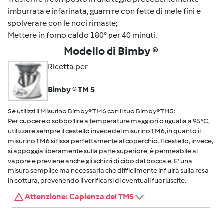
imburrata e infarinata, guarnire con fette di mele fini e
spolverare con le noci rimaste;
Mettere in forno caldo 180° per 40 minuti.
Modello di Bimby ®
Ricetta per
Bimby ® TM 5
Se utilizzi il Misurino Bimby® TM6 con il tuo Bimby® TM5:
Per cuocere o sobbollire a temperature maggiori o ugualia a 95°C,
utilizzare sempre il cestello invece del misurino TM6, in quanto il
misurino TM6 si fissa perfettamente al coperchio. Il cestello, invece,
si appoggia liberamente sulla parte superiore, è permeabile al
vapore e previene anche gli schizzi di cibo dal boccale. E' una
misura semplice ma necessaria che difficilmente influirà sulla resa
in cottura, prevenendo il verificarsi di eventuali fuoriuscite.
Attenzione: Capienza del TM5