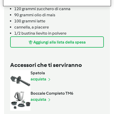
4
mele gialle
120
grammi
zucchero di canna
90
grammi
olio di mais
100
grammi
latte
cannella,
a piacere
1/2
bustina
lievito in polvere
Aggiungi alla lista della spesa
Accessori che ti serviranno
Spatola
acquista
Boccale Completo TM6
acquista