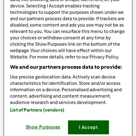
da
Ospite
device. Selecting I Accept enables tracking
published: 02-12-2017
technologies to support the purposes shown under we
modificata: 04-12-2017
and our partners process data to provide. If trackers are
Aggiungi alle mie raccolte
disabled, some content and ads you see may not be as
relevant to you. You can resurface this menu to change
condividi la ricetta
your choices or withdraw consent at any time by
Crea variante
clicking the Show Purposes link on the bottom of the
webpage .Your choices will have effect within our
Website. For more details, refer to our Privacy Policy.
We and our partners process data to provide:
Use precise geolocation data. Actively scan device
characteristics for identification. Store and/or access
Ingredienti
information on a device. Personalised advertising and
content, advertising and content measurement,
torta integrale mele e noci
audience research and services development.
250
grammi
farina integrale
List of Partners (vendors)
50
grammi
noci
2
uova
Show Purposes
I Accept
scorza di un limone