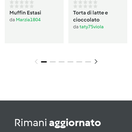
Muffin Estasi
Torta di latte e
cioccolato
da
Marzia1804
da
taty75viola
Rimani
aggiornato