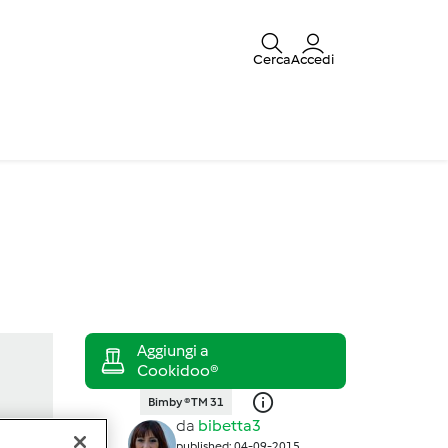
Cerca
Accedi
Bimby ® TM 31
da
bibetta3
published: 04-09-2015