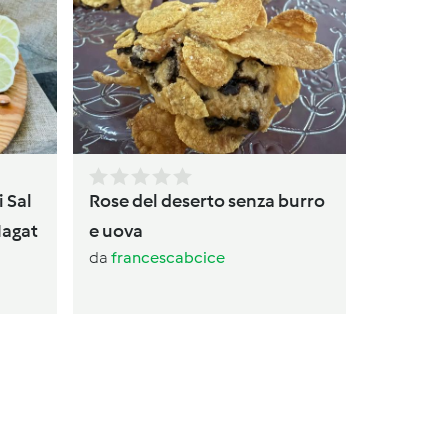
Torta
da
av
i Sal
Rose del deserto senza burro
Magat
e uova
da
francescabcice