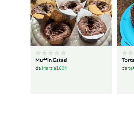
Muffin Estasi
Torta
da
Marzia1804
da
ta