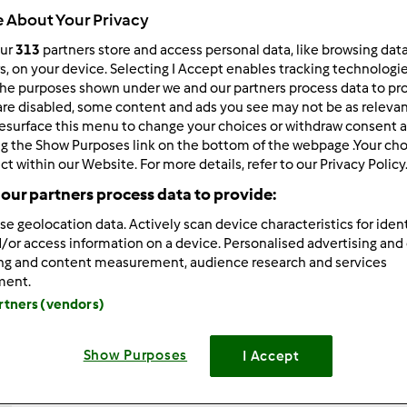
 About Your Privacy
Total
52min
our
313
partners store and access personal data, like browsing dat
rs, on your device. Selecting I Accept enables tracking technologi
he purposes shown under we and our partners process data to prov
are disabled, some content and ads you see may not be as relevan
porzione/porzioni
esurface this menu to change your choices or withdraw consent a
10
porzione/porzioni
ng the Show Purposes link on the bottom of the webpage .Your choi
ct within our Website. For more details, refer to our Privacy Policy
our partners process data to provide:
Difficoltà
se geolocation data. Actively scan device characteristics for ident
facile
/or access information on a device. Personalised advertising and
ing and content measurement, audience research and services
ment.
artners (vendors)
Show Purposes
I Accept