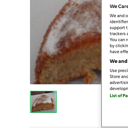
We Care
We and 
identifie
support t
trackers 
You can r
by clicki
have effe
We and 
Use preci
Store and
advertis
develop
List of P