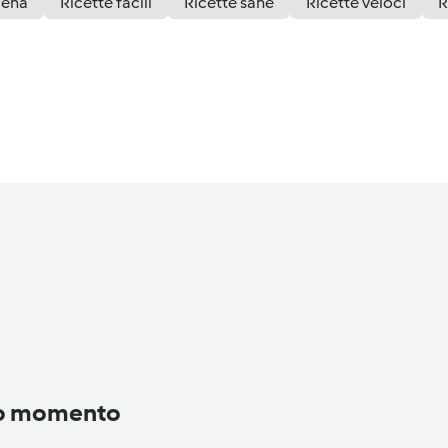
ena
Ricette facili
Ricette sane
Ricette veloci
R
to momento