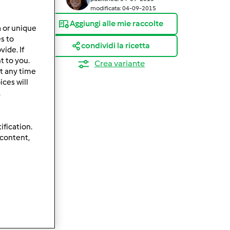
modificata: 04-09-2015
Aggiungi alle mie raccolte
a or unique
es to
condividi la ricetta
ide. If
t to you.
Crea variante
t any time
ces will
.
ification.
 content,