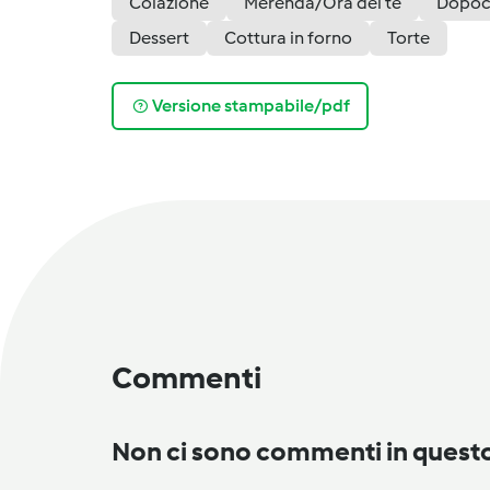
Colazione
Merenda/Ora del tè
Dopoc
Dessert
Cottura in forno
Torte
Versione stampabile/pdf
Commenti
Non ci sono commenti in ques