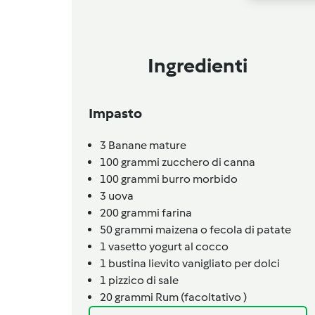
Ingredienti
Impasto
3
Banane mature
100
grammi
zucchero di canna
100
grammi
burro morbido
3
uova
200
grammi
farina
50
grammi
maizena o fecola di patate
1
vasetto
yogurt al cocco
1
bustina
lievito vanigliato per dolci
1
pizzico
di sale
20
grammi
Rum (facoltativo )