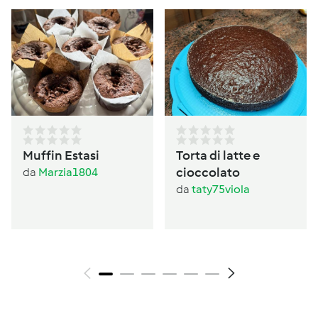
Muffin Estasi
Torta di latte e
cioccolato
da
Marzia1804
da
taty75viola