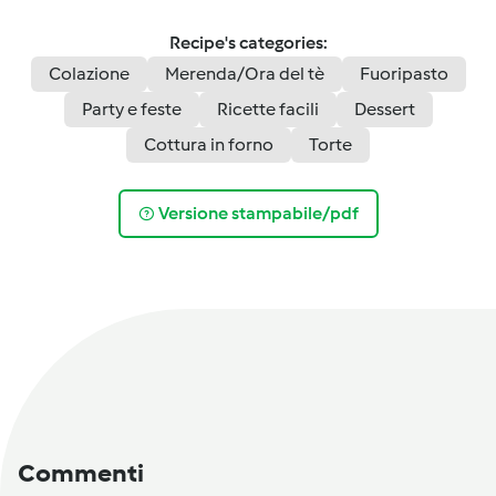
Recipe's categories:
Colazione
Merenda/Ora del tè
Fuoripasto
Party e feste
Ricette facili
Dessert
Cottura in forno
Torte
Versione stampabile/pdf
Commenti