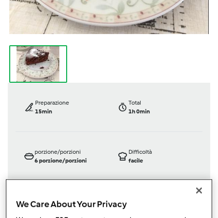
Preparazione
Total
15min
1h 0min
porzione/porzioni
Difficoltà
6
porzione/porzioni
facile
We Care About Your Privacy
Bimby ® TM 5