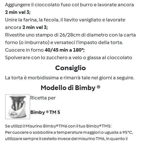
Aggiungere il cioccolato fuso col burro e lavorate ancora
2 min vel 3;
Unire la farina, la fecola, il lievito vanigliato e lavorate
ancora
2 min vel 3;
Rivestite uno stampo di 26/28cm di diametro con la carta
forno (o imburrato) e versateci l'impasto della torta.
Cuocere in forno
40/45 min a 180°;
Spolverare con lo zucchero a velo o glassa al cioccolato
Consiglio
La torta è morbidissima e rimarrà tale nei giorni a seguire.
Modello di Bimby ®
Ricetta per
Bimby ® TM 5
Se utilizzi il Misurino Bimby® TM6 con il tuo Bimby® TM5:
Per cuocere o sobbollire a temperature maggiori o ugualia a 95°C,
utilizzare sempre il cestello invece del misurino TM6, in quanto il