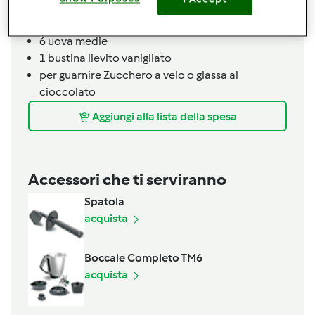
yogurt bianco (o greco)
230
grammi
zucchero
6
uova medie
1
bustina lievito vanigliato
per guarnire Zucchero a velo o glassa al
cioccolato
Aggiungi alla lista della spesa
Accessori che ti serviranno
Spatola
acquista
Boccale Completo TM6
acquista