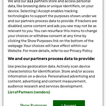
da
Ospite
We and our
313
partners store and access personal
published: 09-05-2017
data, like browsing data or unique identifiers, on your
modificata: 15-05-2017
device. Selecting I Accept enables tracking
technologies to support the purposes shown under we
Aggiungi alle mie raccolte
and our partners process data to provide. If trackers are
disabled, some content and ads you see may not be as
condividi la ricetta
relevant to you. You can resurface this menu to change
Crea variante
your choices or withdraw consent at any time by
clicking the Show Purposes link on the bottom of the
webpage .Your choices will have effect within our
Website. For more details, refer to our Privacy Policy.
We and our partners process data to provide:
Use precise geolocation data. Actively scan device
Ingredienti
characteristics for identification. Store and/or access
information on a device. Personalised advertising and
Torta sofficissima al cioccolato fondente
content, advertising and content measurement,
50
grammi
farina 00
audience research and services development.
50
grammi
fecola di patate
List of Partners (vendors)
200
grammi
cioccolato fondente
130
grammi
burro,
o 104 ml olio di semi o 150 g
Show Purposes
I Accept