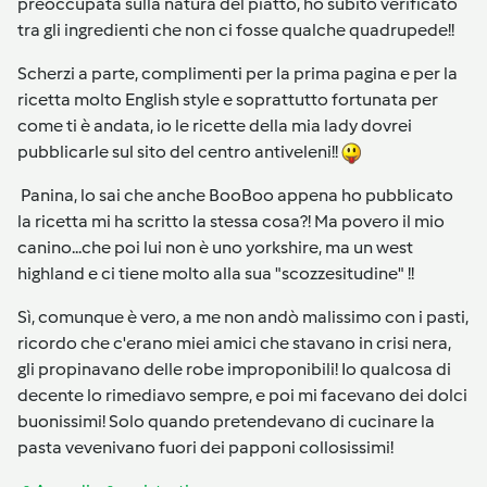
preoccupata sulla natura del piatto, ho subito verificato
tra gli ingredienti che non ci fosse qualche quadrupede!!
Scherzi a parte, complimenti per la prima pagina e per la
ricetta molto English style e soprattutto fortunata per
come ti è andata, io le ricette della mia lady dovrei
pubblicarle sul sito del centro antiveleni!!
Panina, lo sai che anche BooBoo appena ho pubblicato
la ricetta mi ha scritto la stessa cosa?! Ma povero il mio
canino...che poi lui non è uno yorkshire, ma un west
highland e ci tiene molto alla sua "scozzesitudine" !!
Sì, comunque è vero, a me non andò malissimo con i pasti,
ricordo che c'erano miei amici che stavano in crisi nera,
gli propinavano delle robe improponibili! Io qualcosa di
decente lo rimediavo sempre, e poi mi facevano dei dolci
buonissimi! Solo quando pretendevano di cucinare la
pasta vevenivano fuori dei papponi collosissimi!