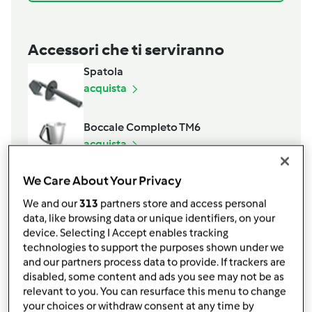
Accessori che ti serviranno
Spatola
acquista
Boccale Completo TM6
acquista
We Care About Your Privacy
We and our
313
partners store and access personal
data, like browsing data or unique identifiers, on your
device. Selecting I Accept enables tracking
technologies to support the purposes shown under we
and our partners process data to provide. If trackers are
Condividi
le tue attività
disabled, some content and ads you see may not be as
relevant to you. You can resurface this menu to change
Questa ricetta mi interessa
your choices or withdraw consent at any time by