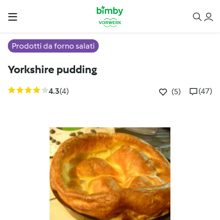
Prodotti da forno salati
Yorkshire pudding
4.3
(4)
(47)
(5)