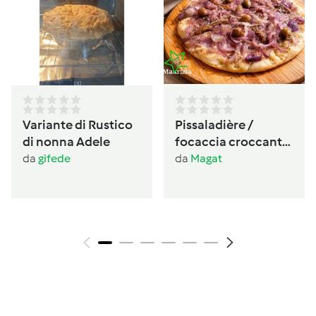
Variante di Rustico
Pissaladière /
di nonna Adele
focaccia croccante
provenzale alle
da
gifede
da
Magat
cipolle