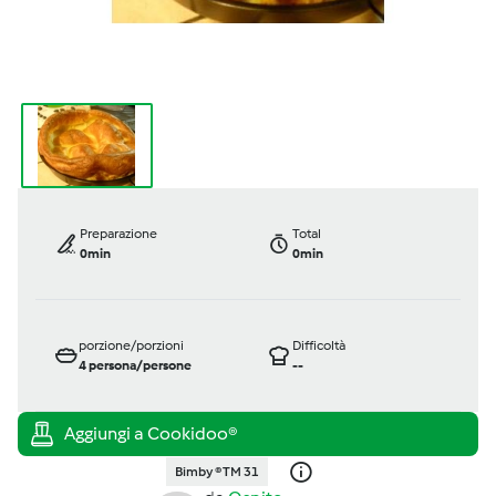
Preparazione
Total
0min
0min
porzione/porzioni
Difficoltà
4
persona/persone
--
Bimby ® TM 31