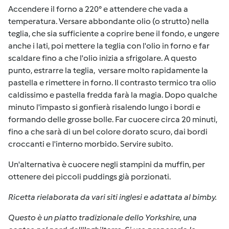
Accendere il forno a 220° e attendere che vada a
temperatura. Versare abbondante olio (o strutto) nella
teglia, che sia sufficiente a coprire bene il fondo, e ungere
anche i lati, poi mettere la teglia con l'olio in forno e far
scaldare fino a che l'olio inizia a sfrigolare. A questo
punto, estrarre la teglia, versare molto rapidamente la
pastella e rimettere in forno. Il contrasto termico tra olio
caldissimo e pastella fredda farà la magia. Dopo qualche
minuto l'impasto si gonfierà risalendo lungo i bordi e
formando delle grosse bolle. Far cuocere circa 20 minuti,
fino a che sarà di un bel colore dorato scuro, dai bordi
croccanti e l'interno morbido. Servire subito.
Un'alternativa è cuocere negli stampini da muffin, per
ottenere dei piccoli puddings già porzionati.
Ricetta rielaborata da vari siti inglesi e adattata al bimby.
Questo è un piatto tradizionale dello Yorkshire, una