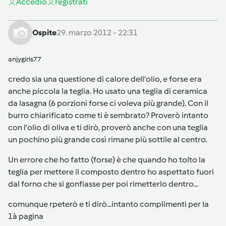
Accedi
o
registrati
Ospite
29. marzo 2012 - 22:31
anjygirls77
credo sia una questione di calore dell'olio, e forse era
anche piccola la teglia. Ho usato una teglia di ceramica
da lasagna (6 porzioni forse ci voleva più grande). Con il
burro chiarificato come ti è sembrato? Proverò intanto
con l'olio di oliva e ti dirò, proverò anche con una teglia
un pochino più grande così rimane più sottile al centro.
Un errore che ho fatto (forse) è che quando ho tolto la
teglia per mettere il composto dentro ho aspettato fuori
dal forno che si gonfiasse per poi rimetterlo dentro...
comunque rpeterò e ti dirò...intanto complimenti per la
1à pagina