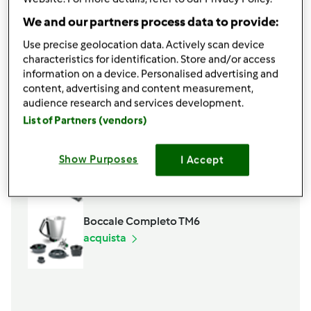
20 gr
olioevo
We and our partners process data to provide:
q.b.
farina
q.b.
vino binco
Use precise geolocation data. Actively scan device
200
grammi
carne di vitello
characteristics for identification. Store and/or access
information on a device. Personalised advertising and
Aggiungi alla lista della spesa
content, advertising and content measurement,
audience research and services development.
List of Partners (vendors)
Accessori che ti serviranno
Show Purposes
I Accept
Spatola
acquista
Boccale Completo TM6
acquista