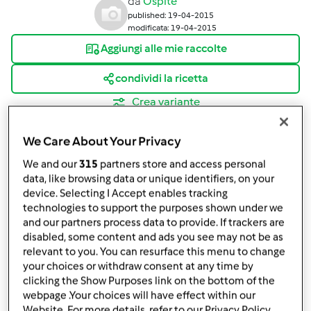
da
Ospite
published: 19-04-2015
modificata: 19-04-2015
Aggiungi alle mie raccolte
condividi la ricetta
Crea variante
We Care About Your Privacy
We and our
315
partners store and access personal
data, like browsing data or unique identifiers, on your
device. Selecting I Accept enables tracking
Ingredienti
technologies to support the purposes shown under we
and our partners process data to provide. If trackers are
ingredienti
disabled, some content and ads you see may not be as
10
olive nere denocciolate
relevant to you. You can resurface this menu to change
your choices or withdraw consent at any time by
10
olive verdi denocciolate
clicking the Show Purposes link on the bottom of the
1
cucchiaio
capperi sotto sale sciacquati
webpage .Your choices will have effect within our
1
spicchio
aglio
Website. For more details, refer to our Privacy Policy.