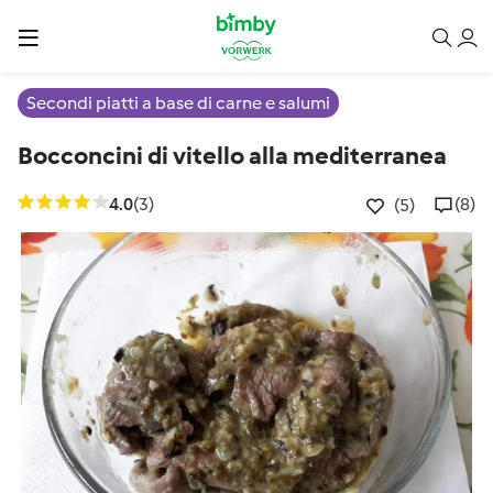
Secondi piatti a base di carne e salumi
Bocconcini di vitello alla mediterranea
4.0
(3)
(8)
(5)