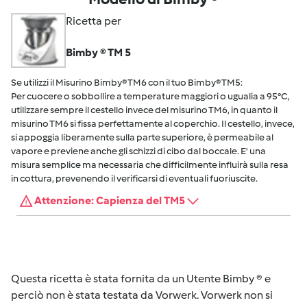
Ricetta per
Bimby ® TM 5
Se utilizzi il Misurino Bimby® TM6 con il tuo Bimby® TM5:
Per cuocere o sobbollire a temperature maggiori o ugualia a 95°C,
utilizzare sempre il cestello invece del misurino TM6, in quanto il
misurino TM6 si fissa perfettamente al coperchio. Il cestello, invece,
si appoggia liberamente sulla parte superiore, è permeabile al
vapore e previene anche gli schizzi di cibo dal boccale. E' una
misura semplice ma necessaria che difficilmente influirà sulla resa
in cottura, prevenendo il verificarsi di eventuali fuoriuscite.
Attenzione: Capienza del TM5
Questa ricetta è stata fornita da un Utente Bimby ® e
perciò non è stata testata da Vorwerk. Vorwerk non si