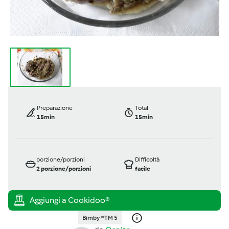
Preparazione
Total
15min
15min
porzione/porzioni
Difficoltà
2
porzione/porzioni
facile
Bimby ® TM 5