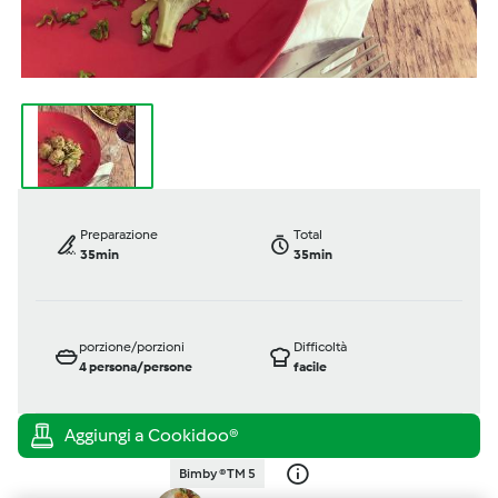
Preparazione
Total
35min
35min
porzione/porzioni
Difficoltà
4
persona/persone
facile
Bimby ® TM 5