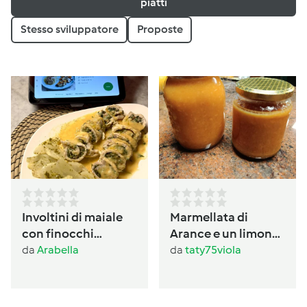
piatti
Stesso sviluppatore
Proposte
Involtini di maiale
Marmellata di
con finocchi
Arance e un limone
prezzemolati
con buccia
da
Arabella
da
taty75viola