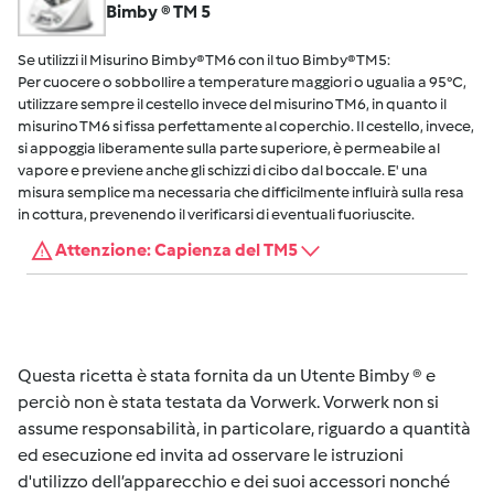
Bimby ® TM 5
Se utilizzi il Misurino Bimby® TM6 con il tuo Bimby® TM5:
Per cuocere o sobbollire a temperature maggiori o ugualia a 95°C,
utilizzare sempre il cestello invece del misurino TM6, in quanto il
misurino TM6 si fissa perfettamente al coperchio. Il cestello, invece,
si appoggia liberamente sulla parte superiore, è permeabile al
vapore e previene anche gli schizzi di cibo dal boccale. E' una
misura semplice ma necessaria che difficilmente influirà sulla resa
in cottura, prevenendo il verificarsi di eventuali fuoriuscite.
Attenzione: Capienza del TM5
Questa ricetta è stata fornita da un Utente Bimby ® e
perciò non è stata testata da Vorwerk. Vorwerk non si
assume responsabilità, in particolare, riguardo a quantità
ed esecuzione ed invita ad osservare le istruzioni
d'utilizzo dell’apparecchio e dei suoi accessori nonché