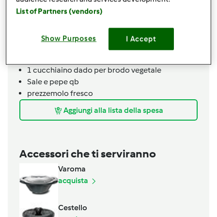
300
grammi
carne trita
List of Partners (vendors)
1
cipollotto
40
grammi
olio evo
2
di carciofi
Show Purposes
I Accept
250
grammi
acqua
100
grammi
vino bianco
1
cucchiaino
dado per brodo vegetale
Sale e pepe qb
prezzemolo fresco
Aggiungi alla lista della spesa
Accessori che ti serviranno
Varoma
acquista
Cestello