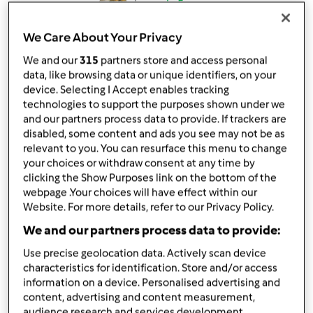
da
grazia.5
published: 06-05-2020
We Care About Your Privacy
Aggiungi alle mie raccolte
We and our
315
partners store and access personal
condividi la ricetta
data, like browsing data or unique identifiers, on your
device. Selecting I Accept enables tracking
Crea variante
technologies to support the purposes shown under we
and our partners process data to provide. If trackers are
disabled, some content and ads you see may not be as
relevant to you. You can resurface this menu to change
your choices or withdraw consent at any time by
clicking the Show Purposes link on the bottom of the
webpage .Your choices will have effect within our
Ingredienti
Website. For more details, refer to our Privacy Policy.
Polpette fantasia
We and our partners process data to provide:
300
grammi
melanzane
Use precise geolocation data. Actively scan device
60
grammi
pane raffermo
characteristics for identification. Store and/or access
80
grammi
Parmigiano reggiano
information on a device. Personalised advertising and
2
uova
content, advertising and content measurement,
audience research and services development.